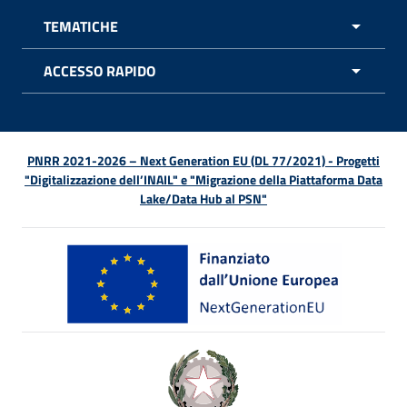
TEMATICHE
APRI 
ACCESSO RAPIDO
APRI 
PNRR 2021-2026 – Next Generation EU (DL 77/2021) - Progetti
"Digitalizzazione dell’INAIL" e "Migrazione della Piattaforma Data
Lake/Data Hub al PSN"