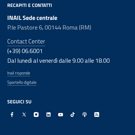
RECAPITI E CONTATTI
INAIL Sede centrale
P.le Pastore 6, 00144 Roma (RM)
Contact Center
(+39) 06.6001
Dal lunedì al venerdì dalle 9.00 alle 18.00
Inail risponde
Sportello digitale
SEGUICI SU
Facebook - Sito esterno - Apertura in nuova finestra
X - Sito esterno - Apertura in nuova finestra
Instagram - Sito esterno - Apertura in nuo
Linkedin - Sito esterno - Apertura in 
Youtube - Sito esterno - Apertur
TikTok - Sito esterno - Ape
Spreaker - Sito estern
Feed RSS - Apert