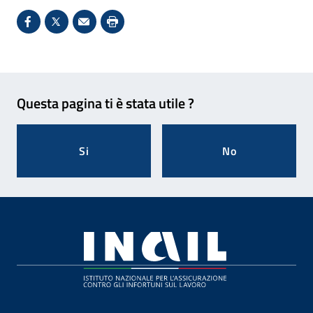
Condividi su Facebook - Sito esterno - Apertura in 
X - Sito esterno - Apertura in nuova finestra
Invio Mail: apre il programma di posta el
Stampa pagina: scelta meno ecologic
Feedback
Questa pagina ti è stata utile ?
Si
No
Footer