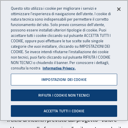
Accedi ai servizi online
For international visitors
Vai al menu principale
Vai al contenuto principale
Questo sito utilizza i cookie per migliorare i servizi e
ottimizzare l’esperienza di navigazione dell’utente. I cookie di
INAIL - Istituto Nazionale per 
natura tecnica sono indispensabili per permettere il corretto
Apri cerca
Apr
funzionamento del sito. Solo previo consenso dell’utente,
possono essere installati ulteriori tipologie di cookie. Puoi
Navigazione principale
accettare tutti i cookie cliccando sul pulsante ACCETTA TUTTI I
COOKIE, oppure puoi effettuare le tue scelte sulle singole
Navigazione - Ti trovi in:
Home
Inail comunica
News
categorie che vuoi installare, cliccando su IMPOSTAZIONI DEI
COOKIE. Se invece intendi rifiutarne l’installazione dei cookie
non tecnici, puoi farlo cliccando sul pulsante RIFIUTA I COOKIE
NON TECNICI o chiudendo il banner. Per conoscere i dettagli,
16 gennaio 2025
consulta la nostra
Informativa Privacy.
IMPOSTAZIONI DEI COOKIE
Rischi psicosociali nel
lavoro, la prevenzione
RIFIUTA I COOKIE NON TECNICI
spiegata agli studenti
ACCETTA TUTTI I COOKIE
Il ciclo di incontri previsto dal progetto “Valore