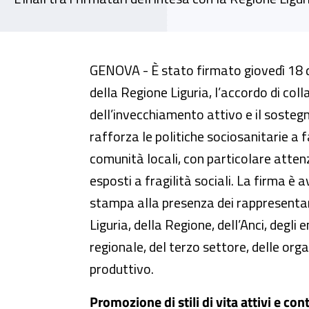
Invecchiamento attivo, siglato u
GENOVA - È stato firmato giovedì 18 
della Regione Liguria, l’accordo di co
dell’invecchiamento attivo e il sostegn
rafforza le politiche sociosanitarie a 
comunità locali, con particolare attenzi
esposti a fragilità sociali. La firma è
stampa alla presenza dei rappresentant
Liguria, della Regione, dell’Anci, degli e
regionale, del terzo settore, delle org
produttivo.
Promozione di stili di vita attivi e con