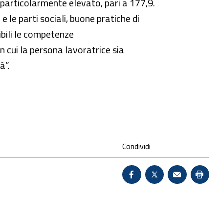
 particolarmente elevato, pari a 177,9.
 e le parti sociali, buone pratiche di
nibili le competenze
in cui la persona lavoratrice sia
à”.
Condividi
Condividi su Facebook 
X - Sito esterno 
Invio Mail:
Stam