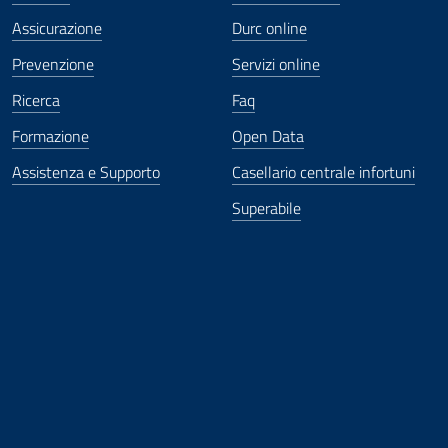
Assicurazione
Durc online
Prevenzione
Servizi online
Ricerca
Faq
Formazione
Open Data
Assistenza e Supporto
Casellario centrale infortuni
Superabile
ova finestra
in nuova finestra
tura in nuova finestra
 Apertura in nuova finestra
sterno - Apertura in nuova finestra
Apertura nella stessa finestra