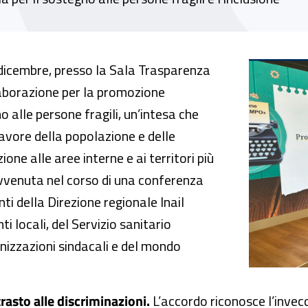
n accordo di collaborazione che rafforza le p
dicembre, presso la Sala Trasparenza
llaborazione per la promozione
o alle persone fragili, un’intesa che
favore della popolazione e delle
one alle aree interne e ai territori più
 avvenuta nel corso di una conferenza
i della Direzione regionale Inail
nti locali, del Servizio sanitario
anizzazioni sindacali e del mondo
trasto alle discriminazioni.
L’accordo riconosce l’inve