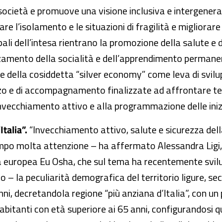
ocietà e promuove una visione inclusiva e intergeneraz
e l’isolamento e le situazioni di fragilità e migliorare 
pali dell’intesa rientrano la promozione della salute e di s
forzamento della socialità e dell’apprendimento perman
e della cosiddetta “silver economy” come leva di svilup
rizzo e di accompagnamento finalizzate ad affrontare tem
’invecchiamento attivo e alla programmazione delle iniz
Italia”.
“Invecchiamento attivo, salute e sicurezza del
tempo molta attenzione – ha affermato Alessandra Ligi,
nzia europea Eu Osha, che sul tema ha recentemente sv
 – la peculiarità demografica del territorio ligure, sec
ni, decretandola regione “più anziana d’Italia”, con un 
abitanti con età superiore ai 65 anni, configurandosi q