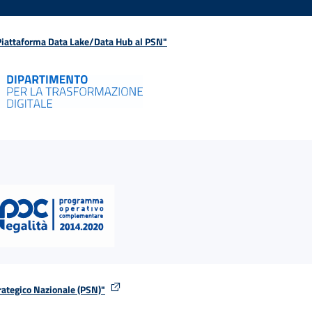
 Piattaforma Data Lake/Data Hub al PSN"
rategico Nazionale (PSN)"