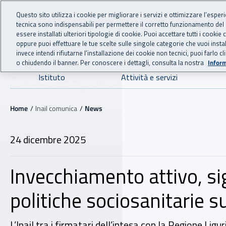
For international visitors
Vai al menu principale
Vai al contenuto principale
Questo sito utilizza i cookie per migliorare i servizi e ottimizzare l’esper
tecnica sono indispensabili per permettere il corretto funzionamento del
INAIL - Istituto Nazionale
essere installati ulteriori tipologie di cookie. Puoi accettare tutti i cook
oppure puoi effettuare le tue scelte sulle singole categorie che vuoi ins
invece intendi rifiutarne l’installazione dei cookie non tecnici, puoi farl
o chiudendo il banner. Per conoscere i dettagli, consulta la nostra
Inform
Navigazione principale
Istituto
Attività e servizi
Navigazione - Ti trovi in:
Home
Inail comunica
News
24 dicembre 2025
Invecchiamento attivo, si
politiche sociosanitarie su
L’Inail tra i firmatari dell’intesa con la Regione Ligur