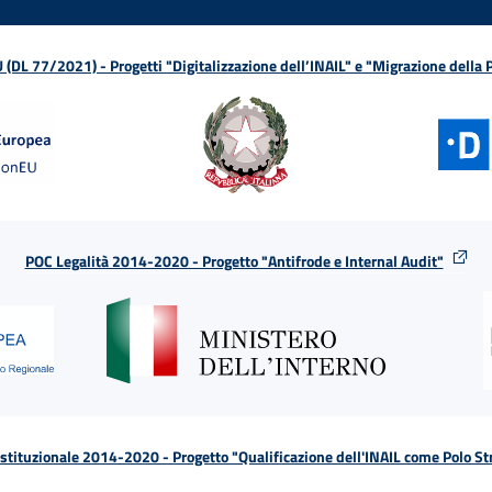
L 77/2021) - Progetti "Digitalizzazione dell’INAIL" e "Migrazione della
POC Legalità 2014-2020 - Progetto "Antifrode e Internal Audit"
tituzionale 2014-2020 - Progetto "Qualificazione dell'INAIL come Polo St