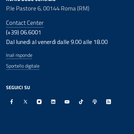
P.le Pastore 6, 00144 Roma (RM)
Contact Center
(+39) 06.6001
Dal lunedì al venerdì dalle 9.00 alle 18.00
Inail risponde
Sportello digitale
SEGUICI SU
Facebook - Sito esterno - Apertura in nuova finestra
X - Sito esterno - Apertura in nuova finestra
Instagram - Sito esterno - Apertura in nu
Linkedin - Sito esterno - Apertura 
Youtube - Sito esterno - Aper
TikTok - Sito esterno -
Spreaker - Sito e
Feed RSS - 