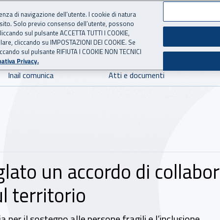
ienza di navigazione dell’utente. I cookie di natura
 sito. Solo previo consenso dell’utente, possono
 per l'Assicurazione contro 
ie cliccando sul pulsante ACCETTA TUTTI I COOKIE,
tallare, cliccando su IMPOSTAZIONI DEI COOKIE. Se
o cliccando sul pulsante RIFIUTA I COOKIE NON TECNICI
ativa Privacy.
Inail comunica
Atti e documenti
glato un accordo di collabor
l territorio
ia per il sostegno alle persone fragili e l’inclusione