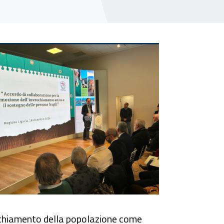
olitiche sociosanitarie sul territorio
cchiamento della popolazione come