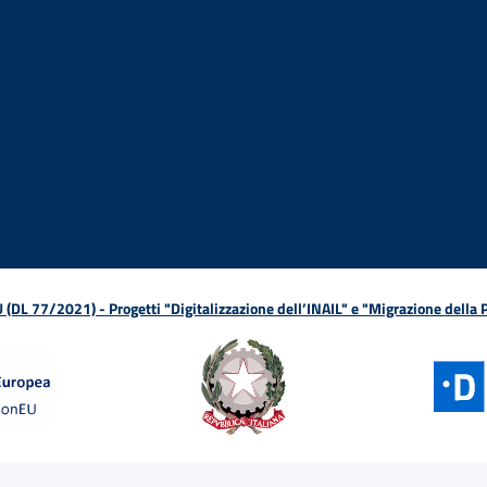
ova finestra
in nuova finestra
tura in nuova finestra
 Apertura in nuova finestra
sterno - Apertura in nuova finestra
Apertura nella stessa finestra
L 77/2021) - Progetti "Digitalizzazione dell’INAIL" e "Migrazione della