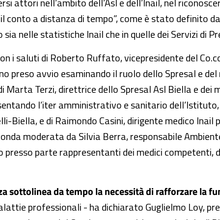
i attori nell’ambito dell’Asl e dell’Inail, nel riconosc
 conto a distanza di tempo”, come è stato definito dai
 nelle statistiche Inail che in quelle dei Servizi di P
on i saluti di Roberto Ruffato, vicepresidente del Co.co
hanno preso avvio esaminando il ruolo dello Spresal e d
 di Marta Terzi, direttrice dello Spresal Asl Biella e de
sentando l’iter amministrativo e sanitario dell’Istitut
lli-Biella, e di Raimondo Casini, dirigente medico Inail 
tonda moderata da Silvia Berra, responsabile Ambiente
nno presso parte rappresentanti dei medici competenti, d
nza sottolinea da tempo la necessità di rafforzare la fun
alattie professionali - ha dichiarato Guglielmo Loy, pres