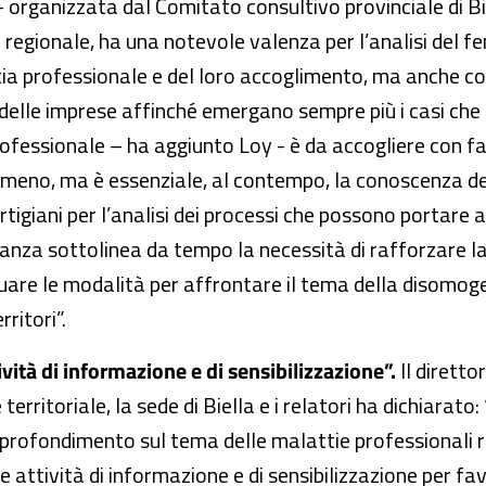
i - organizzata dal Comitato consultivo provinciale di Bi
one regionale, ha una notevole valenza per l’analisi de
a professionale e del loro accoglimento, ma anche con 
 e delle imprese affinché emergano sempre più i casi ch
professionale – ha aggiunto Loy - è da accogliere con 
eno, ma è essenziale, al contempo, la conoscenza dei
artigiani per l’analisi dei processi che possono portare 
igilanza sottolinea da tempo la necessità di rafforzare la
ividuare le modalità per affrontare il tema della disomog
rritori”.
ività di informazione e di sensibilizzazione”.
Il diretto
 territoriale, la sede di Biella e i relatori ha dichiarato
profondimento sul tema delle malattie professionali r
e attività di informazione e di sensibilizzazione per fa