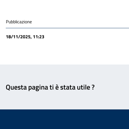
Condivisione social
Pubblicazione
18/11/2025, 11:23
Feedback
Questa pagina ti è stata utile ?
Footer