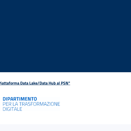
 Piattaforma Data Lake/Data Hub al PSN"