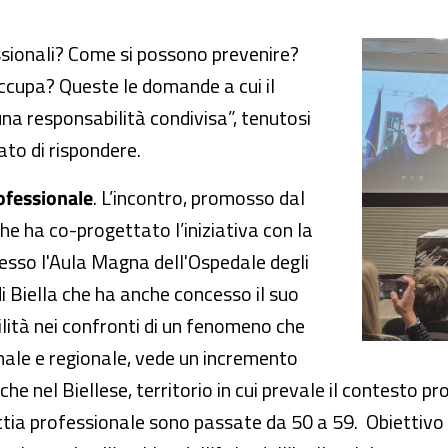
responsabilità condivisa
sionali? Come si possono prevenire?
occupa? Queste le domande a cui il
na responsabilità condivisa”, tenutosi
ato di rispondere.
ofessionale
. L’incontro, promosso dal
he ha co-progettato l’iniziativa con la
presso l'Aula Magna dell'Ospedale degli
di Biella che ha anche concesso il suo
ilità nei confronti di un fenomeno che
onale e regionale, vede un incremento
he nel Biellese, territorio in cui prevale il contesto p
tia professionale sono passate da 50 a 59. Obiettivo d