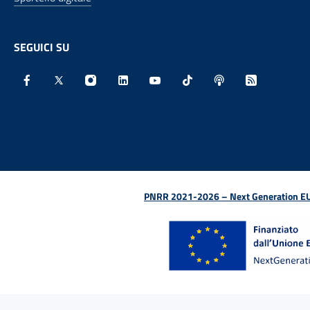
SEGUICI SU
Facebook - Sito esterno - Apertura in nuova finestra
X - Sito esterno - Apertura in nuova finestra
Instagram - Sito esterno - Apertura in nu
Linkedin - Sito esterno - Apertura 
Youtube - Sito esterno - Aper
TikTok - Sito esterno -
Spreaker - Sito e
Feed RSS - 
PNRR 2021-2026 – Next Generation EU (D