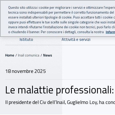
For international visitors
Vai al menu principale
Vai al contenuto principale
Questo sito utilizza i cookie per migliorare i servizi e ottimizzare l’esper
tecnica sono indispensabili per permettere il corretto funzionamento del
INAIL - Istituto Nazionale
essere installati ulteriori tipologie di cookie. Puoi accettare tutti i cook
oppure puoi effettuare le tue scelte sulle singole categorie che vuoi ins
invece intendi rifiutarne l’installazione dei cookie non tecnici, puoi farl
o chiudendo il banner. Per conoscere i dettagli, consulta la nostra
Inform
Navigazione principale
Istituto
Attività e servizi
Navigazione - Ti trovi in:
Home
Inail comunica
News
18 novembre 2025
Le malattie professionali
Il presidente del Civ dell’Inail, Guglielmo Loy, ha co