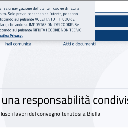
ienza di navigazione dell’utente. I cookie di natura
 sito. Solo previo consenso dell’utente, possono
 per l'Assicurazione contro 
ie cliccando sul pulsante ACCETTA TUTTI I COOKIE,
tallare, cliccando su IMPOSTAZIONI DEI COOKIE. Se
o cliccando sul pulsante RIFIUTA I COOKIE NON TECNICI
ativa Privacy.
Inail comunica
Atti e documenti
: una responsabilità condiv
ncluso i lavori del convegno tenutosi a Biella