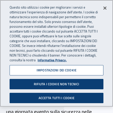
Accedi ai servizi online
For international visitors
Vai al menu principale
Vai al contenuto principale
Questo sito utilizza i cookie per migliorare i servizi e
ottimizzare l’esperienza di navigazione dell’utente. I cookie di
INAIL - Istituto Nazionale per 
natura tecnica sono indispensabili per permettere il corretto
Apri cerca
Apr
funzionamento del sito. Solo previo consenso dell’utente,
possono essere installati ulteriori tipologie di cookie. Puoi
Navigazione principale
accettare tutti i cookie cliccando sul pulsante ACCETTA TUTTI I
COOKIE, oppure puoi effettuare le tue scelte sulle singole
Navigazione - Ti trovi in:
Home
Inail comunica
News
categorie che vuoi installare, cliccando su IMPOSTAZIONI DEI
COOKIE. Se invece intendi rifiutarne l’installazione dei cookie
non tecnici, puoi farlo cliccando sul pulsante RIFIUTA I COOKIE
NON TECNICI o chiudendo il banner. Per conoscere i dettagli,
26 novembre 2025
consulta la nostra
Informativa Privacy.
IMPOSTAZIONI DEI COOKIE
Giornata nazionale per la
sicurezza nelle scuole 2025
RIFIUTA I COOKIE NON TECNICI
Il 25 novembre, presso l’istituto superiore Duca
ACCETTA TUTTI I COOKIE
degli Abruzzi, l’Inail Sardegna ha organizzato
una giornata evento sulla sicurezza nelle