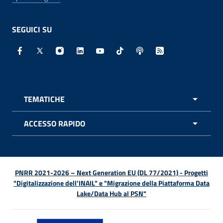
SEGUICI SU
Facebook - Sito esterno - Apertura in nuova finestra
X - Sito esterno - Apertura in nuova finestra
Instagram - Sito esterno - Apertura in nuo
Linkedin - Sito esterno - Apertura in 
Youtube - Sito esterno - Apertur
TikTok - Sito esterno - Ape
Spreaker - Sito estern
Feed RSS - Apert
TEMATICHE
APRI 
ACCESSO RAPIDO
APRI 
PNRR 2021-2026 – Next Generation EU (DL 77/2021) - Progetti
"Digitalizzazione dell’INAIL" e "Migrazione della Piattaforma Data
Lake/Data Hub al PSN"