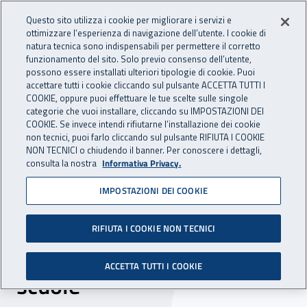
Accedi ai servizi online
For international visitors
Vai al menu principale
Vai al contenuto principale
Questo sito utilizza i cookie per migliorare i servizi e
ottimizzare l’esperienza di navigazione dell’utente. I cookie di
INAIL - Istituto Nazionale per 
natura tecnica sono indispensabili per permettere il corretto
Apri cerca
Apr
funzionamento del sito. Solo previo consenso dell’utente,
possono essere installati ulteriori tipologie di cookie. Puoi
Navigazione principale
accettare tutti i cookie cliccando sul pulsante ACCETTA TUTTI I
COOKIE, oppure puoi effettuare le tue scelte sulle singole
Navigazione - Ti trovi in:
Home
Inail comunica
News
categorie che vuoi installare, cliccando su IMPOSTAZIONI DEI
COOKIE. Se invece intendi rifiutarne l’installazione dei cookie
non tecnici, puoi farlo cliccando sul pulsante RIFIUTA I COOKIE
NON TECNICI o chiudendo il banner. Per conoscere i dettagli,
20 novembre 2025
consulta la nostra
Informativa Privacy.
IMPOSTAZIONI DEI COOKIE
Dossier scuola 2025: dieci
anni di impegno per la
RIFIUTA I COOKIE NON TECNICI
salute e la sicurezza nelle
ACCETTA TUTTI I COOKIE
scuole