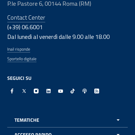
P.le Pastore 6, 00144 Roma (RM)
Contact Center
(+39) 06.6001
Dal lunedì al venerdì dalle 9.00 alle 18.00
Inail risponde
Sportello digitale
SEGUICI SU
Facebook - Sito esterno - Apertura in nuova finestra
X - Sito esterno - Apertura in nuova finestra
Instagram - Sito esterno - Apertura in nuo
Linkedin - Sito esterno - Apertura in 
Youtube - Sito esterno - Apertur
TikTok - Sito esterno - Ape
Spreaker - Sito estern
Feed RSS - Apert
TEMATICHE
APRI 
ACCESSO RAPIDO