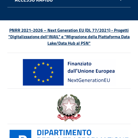
APRI 
PNRR 2021-2026 – Next Generation EU (DL 77/2021) - Progetti
"Digitalizzazione dell’INAIL" e "Migrazione della Piattaforma Data
Lake/Data Hub al PSN"