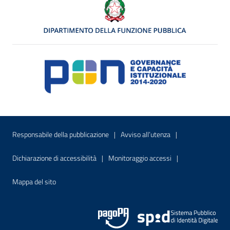
Menu di servizio
Sito interno - Apre in una nuova finestr
Sito interno - Apre
Responsabile della pubblicazione
Avviso all’utenza
Sito interno - Apre in una nuova finestra
Sito interno - Apre
Dichiarazione di accessibilità
Monitoraggio accessi
Sito interno - Apre nella stessa finestra
Mappa del sito