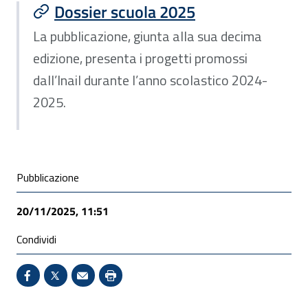
Dossier scuola 2025
La pubblicazione, giunta alla sua decima
edizione, presenta i progetti promossi
dall’Inail durante l’anno scolastico 2024-
2025.
Condivisione social
Pubblicazione
20/11/2025, 11:51
Condividi
Condividi su Facebook - Sito esterno - Apertura in 
X - Sito esterno - Apertura in nuova finestra
Invio Mail: apre il programma di posta el
Stampa pagina: scelta meno ecologic