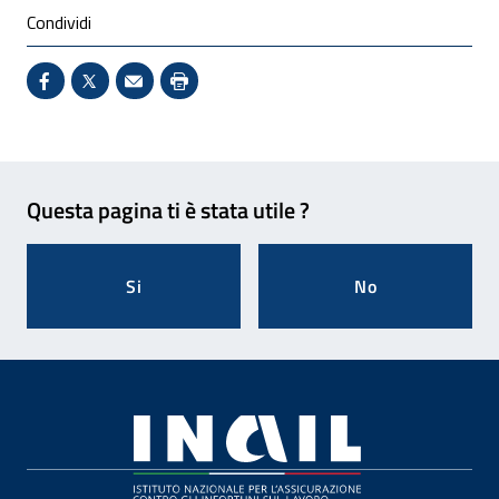
Condividi
Condividi su Facebook - Sito esterno - Apertura in 
X - Sito esterno - Apertura in nuova finestra
Invio Mail: apre il programma di posta el
Stampa pagina: scelta meno ecologic
Feedback
Questa pagina ti è stata utile ?
Si
No
Footer