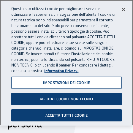
Accedi ai servizi online
For international visitors
Vai al menu principale
Vai al contenuto principale
Questo sito utilizza i cookie per migliorare i servizi e
ottimizzare l’esperienza di navigazione dell’utente. I cookie di
INAIL - Istituto Nazionale per 
natura tecnica sono indispensabili per permettere il corretto
Apri cerca
Apr
funzionamento del sito. Solo previo consenso dell’utente,
possono essere installati ulteriori tipologie di cookie. Puoi
Navigazione principale
accettare tutti i cookie cliccando sul pulsante ACCETTA TUTTI I
COOKIE, oppure puoi effettuare le tue scelte sulle singole
Navigazione - Ti trovi in:
Home
Inail comunica
News
categorie che vuoi installare, cliccando su IMPOSTAZIONI DEI
COOKIE. Se invece intendi rifiutarne l’installazione dei cookie
non tecnici, puoi farlo cliccando sul pulsante RIFIUTA I COOKIE
NON TECNICI o chiudendo il banner. Per conoscere i dettagli,
13 novembre 2025
consulta la nostra
Informativa Privacy.
IMPOSTAZIONI DEI COOKIE
Digitalizzazione e sicurezza
sul lavoro: modelli
RIFIUTA I COOKIE NON TECNICI
organizzativi centrati sulla
ACCETTA TUTTI I COOKIE
persona