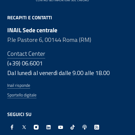
RECAPITI E CONTATTI
INAIL Sede centrale
P.le Pastore 6, 00144 Roma (RM)
Contact Center
(+39) 06.6001
Dal lunedì al venerdì dalle 9.00 alle 18.00
Inail risponde
Sportello digitale
SEGUICI SU
Facebook - Sito esterno - Apertura in nuova finestra
X - Sito esterno - Apertura in nuova finestra
Instagram - Sito esterno - Apertura in nuo
Linkedin - Sito esterno - Apertura in 
Youtube - Sito esterno - Apertur
TikTok - Sito esterno - Ape
Spreaker - Sito estern
Feed RSS - Apert