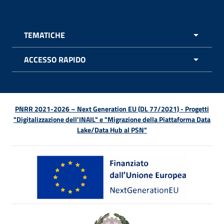
TEMATICHE
APRI 
ACCESSO RAPIDO
APRI 
PNRR 2021-2026 – Next Generation EU (DL 77/2021) - Progetti
"Digitalizzazione dell’INAIL" e "Migrazione della Piattaforma Data
Lake/Data Hub al PSN"