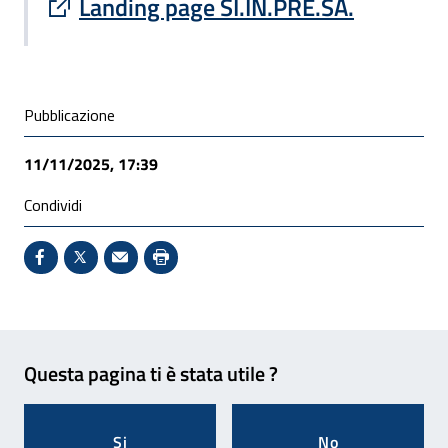
Sito esterno : apre una nuova finestra
Landing page SI.IN.PRE.SA.
Condivisione social
Pubblicazione
11/11/2025, 17:39
Condividi
Condividi su Facebook - Sito esterno - Apertura in 
X - Sito esterno - Apertura in nuova finestra
Invio Mail: apre il programma di posta el
Stampa pagina: scelta meno ecologic
Feedback
Questa pagina ti è stata utile ?
Si
No