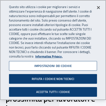
Accedi ai servizi online
For international visitors
Vai al menu principale
Vai al contenuto principale
Questo sito utilizza i cookie per migliorare i servizi e
ottimizzare l’esperienza di navigazione dell’utente. I cookie di
INAIL - Istituto Nazionale per 
natura tecnica sono indispensabili per permettere il corretto
Apri cerca
Apr
funzionamento del sito. Solo previo consenso dell’utente,
possono essere installati ulteriori tipologie di cookie. Puoi
Navigazione principale
accettare tutti i cookie cliccando sul pulsante ACCETTA TUTTI I
COOKIE, oppure puoi effettuare le tue scelte sulle singole
Navigazione - Ti trovi in:
Home
Inail comunica
News
categorie che vuoi installare, cliccando su IMPOSTAZIONI DEI
COOKIE. Se invece intendi rifiutarne l’installazione dei cookie
non tecnici, puoi farlo cliccando sul pulsante RIFIUTA I COOKIE
NON TECNICI o chiudendo il banner. Per conoscere i dettagli,
11 novembre 2025
consulta la nostra
Informativa Privacy.
IMPOSTAZIONI DEI COOKIE
Conclusa la tappa di
SI.IN.PRE.SA. di Ancona:
RIFIUTA I COOKIE NON TECNICI
dall’Inail un sostegno di
ACCETTA TUTTI I COOKIE
prossimità per lavoratori e