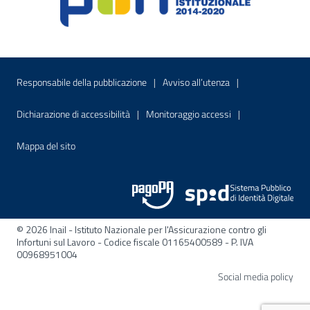
Menu di servizio
Sito interno - Apre in una nuova finestr
Sito interno - Apre
Responsabile della pubblicazione
Avviso all’utenza
Sito interno - Apre in una nuova finestra
Sito interno - Apre
Dichiarazione di accessibilità
Monitoraggio accessi
Sito interno - Apre nella stessa finestra
Mappa del sito
© 2026 Inail - Istituto Nazionale per l'Assicurazione contro gli
Infortuni sul Lavoro - Codice fiscale 01165400589 - P. IVA
00968951004
Apre
Social media policy