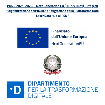
PNRR 2021-2026 – Next Generation EU (DL 77/2021) - Progetti
"Digitalizzazione dell’INAIL" e "Migrazione della Piattaforma Data
Lake/Data Hub al PSN"