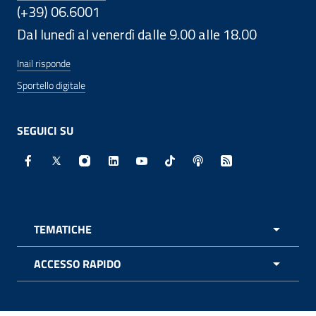
(+39) 06.6001
Dal lunedì al venerdì dalle 9.00 alle 18.00
Inail risponde
Sportello digitale
SEGUICI SU
Facebook - Sito esterno - Apertura in nuova finestra
X - Sito esterno - Apertura in nuova finestra
Instagram - Sito esterno - Apertura in nuo
Linkedin - Sito esterno - Apertura in 
Youtube - Sito esterno - Apertur
TikTok - Sito esterno - Ape
Spreaker - Sito estern
Feed RSS - Apert
TEMATICHE
APRI 
ACCESSO RAPIDO
APRI 