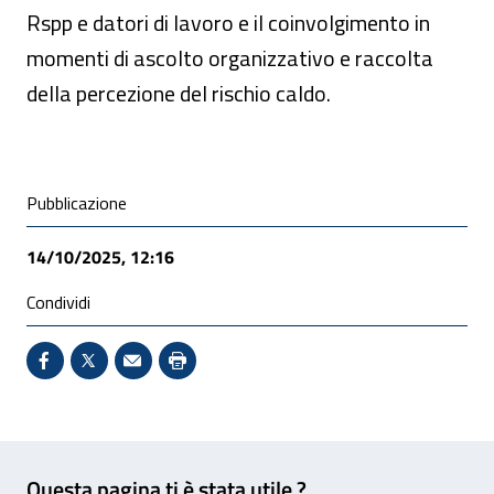
Rspp e datori di lavoro e il coinvolgimento in
momenti di ascolto organizzativo e raccolta
della percezione del rischio caldo.
Condivisione social
Pubblicazione
14/10/2025, 12:16
Condividi
Condividi su Facebook - Sito esterno - Apertura in 
X - Sito esterno - Apertura in nuova finestra
Invio Mail: apre il programma di posta el
Stampa pagina: scelta meno ecologic
Feedback
Questa pagina ti è stata utile ?