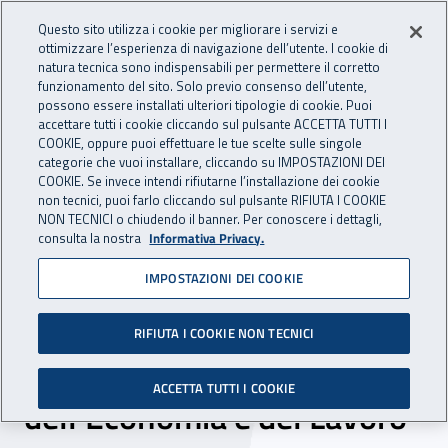
Accedi ai servizi online
For international visitors
Vai al menu principale
Vai al contenuto principale
Questo sito utilizza i cookie per migliorare i servizi e
ottimizzare l’esperienza di navigazione dell’utente. I cookie di
INAIL - Istituto Nazionale per 
natura tecnica sono indispensabili per permettere il corretto
Apri cerca
Apr
funzionamento del sito. Solo previo consenso dell’utente,
possono essere installati ulteriori tipologie di cookie. Puoi
Navigazione principale
accettare tutti i cookie cliccando sul pulsante ACCETTA TUTTI I
COOKIE, oppure puoi effettuare le tue scelte sulle singole
Navigazione - Ti trovi in:
Home
Inail comunica
News
categorie che vuoi installare, cliccando su IMPOSTAZIONI DEI
COOKIE. Se invece intendi rifiutarne l’installazione dei cookie
non tecnici, puoi farlo cliccando sul pulsante RIFIUTA I COOKIE
NON TECNICI o chiudendo il banner. Per conoscere i dettagli,
14 ottobre 2025
consulta la nostra
Informativa Privacy.
IMPOSTAZIONI DEI COOKIE
Worklimate 2.0 vince il
premio “Impatto Pa” del
RIFIUTA I COOKIE NON TECNICI
Consiglio nazionale
ACCETTA TUTTI I COOKIE
dell’Economia e del Lavoro