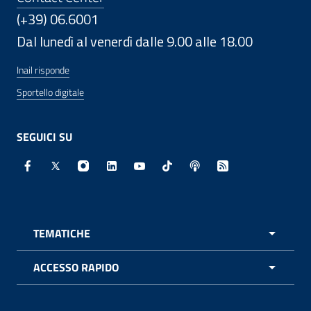
(+39) 06.6001
Dal lunedì al venerdì dalle 9.00 alle 18.00
Inail risponde
Sportello digitale
SEGUICI SU
Facebook - Sito esterno - Apertura in nuova finestra
X - Sito esterno - Apertura in nuova finestra
Instagram - Sito esterno - Apertura in nuo
Linkedin - Sito esterno - Apertura in 
Youtube - Sito esterno - Apertur
TikTok - Sito esterno - Ape
Spreaker - Sito estern
Feed RSS - Apert
TEMATICHE
APRI 
ACCESSO RAPIDO
APRI 