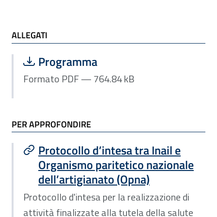
ALLEGATI e TI POTREBBE INTERESSARE
ALLEGATI
Scarica file:
Formato PDF — Dimensione 764.84 k
Programma
Formato PDF — 764.84 kB
PER APPROFONDIRE
Protocollo d’intesa tra Inail e
Organismo paritetico nazionale
dell’artigianato (Opna)
Protocollo d'intesa per la realizzazione di
attività finalizzate alla tutela della salute