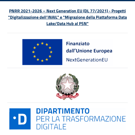
PNRR 2021-2026 – Next Generation EU (DL 77/2021) - Progetti
"Digitalizzazione dell’INAIL" e "Migrazione della Piattaforma Data
Lake/Data Hub al PSN"