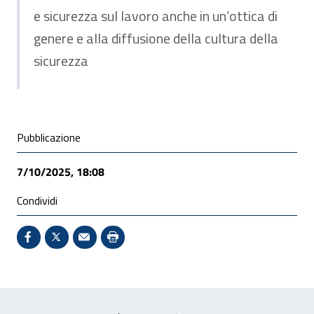
e sicurezza sul lavoro anche in un’ottica di
genere e alla diffusione della cultura della
sicurezza
Condivisione social
Pubblicazione
7/10/2025, 18:08
Condividi
Condividi su Facebook - Sito esterno - Apertura in 
X - Sito esterno - Apertura in nuova finestra
Invio Mail: apre il programma di posta el
Stampa pagina: scelta meno ecologic
Feedback