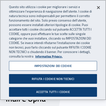
Accedi ai servizi online
For international visitors
Vai al menu principale
Vai al contenuto principale
Questo sito utilizza i cookie per migliorare i servizi e
ottimizzare l’esperienza di navigazione dell’utente. I cookie di
INAIL - Istituto Nazionale per 
natura tecnica sono indispensabili per permettere il corretto
Apri cerca
Apr
funzionamento del sito. Solo previo consenso dell’utente,
possono essere installati ulteriori tipologie di cookie. Puoi
Navigazione principale
accettare tutti i cookie cliccando sul pulsante ACCETTA TUTTI I
COOKIE, oppure puoi effettuare le tue scelte sulle singole
Navigazione - Ti trovi in:
Home
Inail comunica
News
categorie che vuoi installare, cliccando su IMPOSTAZIONI DEI
COOKIE. Se invece intendi rifiutarne l’installazione dei cookie
non tecnici, puoi farlo cliccando sul pulsante RIFIUTA I COOKIE
NON TECNICI o chiudendo il banner. Per conoscere i dettagli,
07 ottobre 2025
consulta la nostra
Informativa Privacy.
IMPOSTAZIONI DEI COOKIE
Organismi paritetici
territoriali, avviato il
RIFIUTA I COOKIE NON TECNICI
percorso informativo di
ACCETTA TUTTI I COOKIE
Inail e Opna