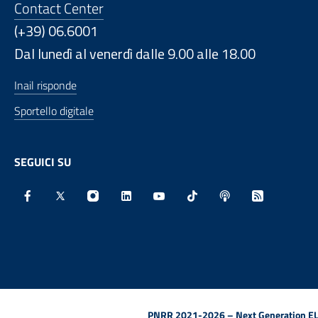
Contact Center
(+39) 06.6001
Dal lunedì al venerdì dalle 9.00 alle 18.00
Inail risponde
Sportello digitale
SEGUICI SU
Facebook - Sito esterno - Apertura in nuova finestra
X - Sito esterno - Apertura in nuova finestra
Instagram - Sito esterno - Apertura in nu
Linkedin - Sito esterno - Apertura 
Youtube - Sito esterno - Aper
TikTok - Sito esterno -
Spreaker - Sito e
Feed RSS - 
PNRR 2021-2026 – Next Generation EU (D