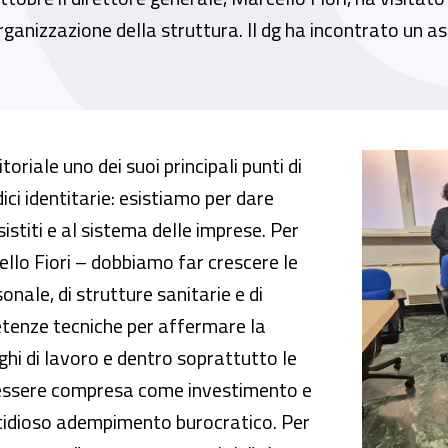
ganizzazione della struttura. Il dg ha incontrato un ass
 territoriale di Inail per garantire servizi a
itoriale uno dei suoi principali punti di
ci identitarie: esistiamo per dare
sistiti e al sistema delle imprese. Per
llo Fiori – dobbiamo far crescere le
sonale, di strutture sanitarie e di
etenze tecniche per affermare la
oghi di lavoro e dentro soprattutto le
 essere compresa come investimento e
tidioso adempimento burocratico. Per