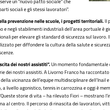
à serve un "nuovo patto sociale" che
arti sociali e gli stessi lavoratori".
lla prevenzione nelle scuole, i progetti territoriali.
Il 
o e negli stabilimenti industriali dell’area portuale è gi
zionali per elevare gli standard di sicurezza sul lavoro. I
izzato per diffondere la cultura della salute e sicurezz
oscenze.
cita dei nostri assistiti”.
Un momento fondamentale degli
orie dei nostri assistiti. A Livorno Franco ha raccontat
della vicinanza dell’equipe multidisciplinare dell’Inail e
o, a livello agonistico, tennis in carrozzina e oggi è m
“Queste storie di vita – ha rilevato Fiori – mostrano 
 al centro. Il percorso di rinascita dei lavoratori, vitt