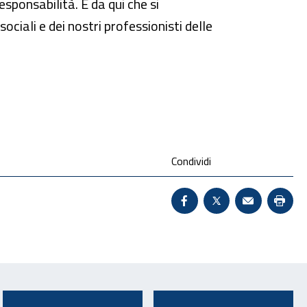
esponsabilità. È da qui che si
sociali e dei nostri professionisti delle
Condividi
Condividi su Facebook 
X - Sito esterno 
Invio Mail:
Stam