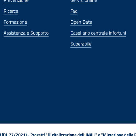
Prevenzione
Servizi online
Ricerca
Faq
Formazione
Open Data
Assistenza e Supporto
Casellario centrale infortuni
Superabile
ova finestra
in nuova finestra
tura in nuova finestra
 Apertura in nuova finestra
sterno - Apertura in nuova finestra
Apertura nella stessa finestra
L 77/2021) - Progetti "Digitalizzazione dell’INAIL" e "Migrazione della