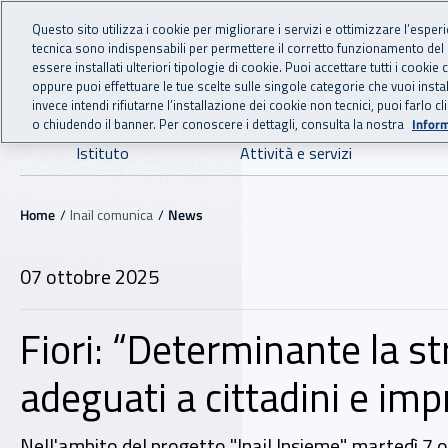
For international visitors
Vai al menu principale
Vai al contenuto principale
Questo sito utilizza i cookie per migliorare i servizi e ottimizzare l’esper
tecnica sono indispensabili per permettere il corretto funzionamento del
INAIL - Istituto Nazionale
essere installati ulteriori tipologie di cookie. Puoi accettare tutti i cook
oppure puoi effettuare le tue scelte sulle singole categorie che vuoi ins
invece intendi rifiutarne l’installazione dei cookie non tecnici, puoi farl
o chiudendo il banner. Per conoscere i dettagli, consulta la nostra
Inform
Navigazione principale
Istituto
Attività e servizi
Navigazione - Ti trovi in:
Home
Inail comunica
News
07 ottobre 2025
Fiori: “Determinante la str
adeguati a cittadini e imp
Nell'ambito del progetto "Inail Insieme", martedì 7 ot