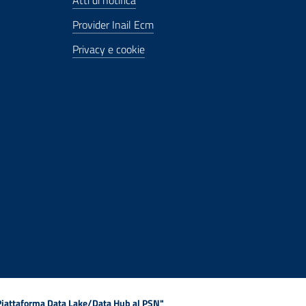
Atti di notifica
Provider Inail Ecm
Privacy e cookie
 Piattaforma Data Lake/Data Hub al PSN"