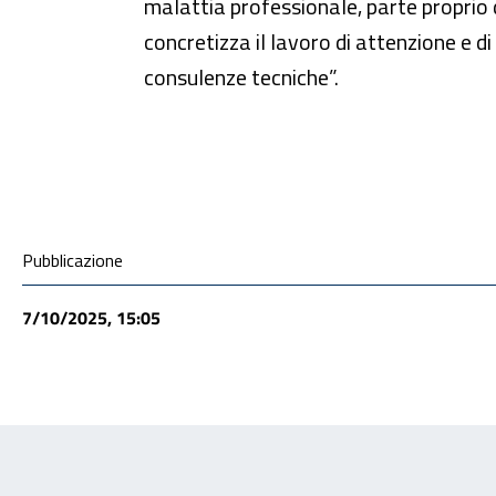
malattia professionale, parte proprio d
concretizza il lavoro di attenzione e di 
consulenze tecniche”.
Condivisione social
Pubblicazione
7/10/2025, 15:05
Feedback