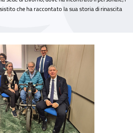
istito che ha raccontato la sua storia di rinascita
deguati a cittadini e imprese”