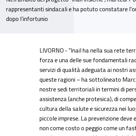
rappresentanti sindacali e ha potuto constatare l'or
dopo l’infortunio
Fiori: “Determinante la struttura
LIVORNO -
"Inail ha nella sua rete terr
forza e una delle sue fondamentali radi
servizi di qualità adeguata ai nostri as
queste ragioni – ha sottolineato Marce
nostre sedi territoriali in termini di per
assistenza (anche protesica), di comp
cultura della salute e sicurezza nei lu
piccole imprese. La prevenzione deve
non come costo o peggio come un fas