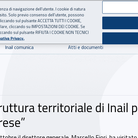
ienza di navigazione dell’utente. I cookie di natura
 sito. Solo previo consenso dell’utente, possono
 per l'Assicurazione contro 
ie cliccando sul pulsante ACCETTA TUTTI I COOKIE,
tallare, cliccando su IMPOSTAZIONI DEI COOKIE. Se
o cliccando sul pulsante RIFIUTA I COOKIE NON TECNICI
ativa Privacy.
Inail comunica
Atti e documenti
uttura territoriale di Inail 
rese”
tobre il direttore generale, Marcello Fiori, ha visitato 