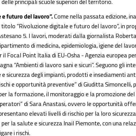
delle principali scuole superiori del territorio.
 e futuro del lavoro”.
Come nella passata edizione, in
l titolo “Rivoluzione digitale e futuro del lavoro”, in 
 Astesano 5. I lavori, moderati dalla giornalista Rober
ipartimento di medicina, epidemiologia, igiene del lavor
l Focal Point Italia di EU-Osha - Agenzia europea per l
gna “Ambienti di lavoro sani e sicuri”. Seguono gli inter
sicurezza degli impianti, prodotti e insediamenti antrop
schi e opportunità preventive” di Giuditta Simoncelli, p
a per la formazione, il monitoraggio e la promozione de
peratori” di Sara Anastasi, ovvero le opportunità offer
 presentano elevati livelli di rischio per la loro sicurez
per la salute e sicurezza Inail Piemonte, con una relaz
gare i rischi.