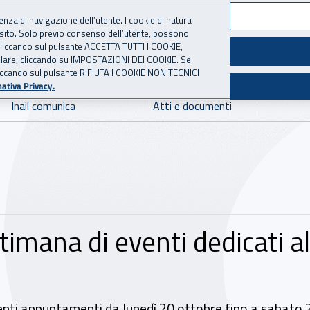
ienza di navigazione dell’utente. I cookie di natura
 sito. Solo previo consenso dell’utente, possono
 per l'Assicurazione contro 
ie cliccando sul pulsante ACCETTA TUTTI I COOKIE,
tallare, cliccando su IMPOSTAZIONI DEI COOKIE. Se
o cliccando sul pulsante RIFIUTA I COOKIE NON TECNICI
ativa Privacy.
Inail comunica
Atti e documenti
ttimana di eventi dedicati a
enti appuntamenti da lunedì 20 ottobre fino a sabato 