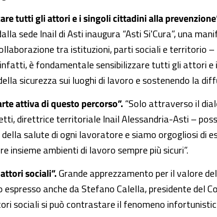
e tutti gli attori e i singoli cittadini alla prevenzione
la sede Inail di Asti inaugura “Asti Si'Cura”, una man
aborazione tra istituzioni, parti sociali e territorio 
nfatti, è fondamentale sensibilizzare tutti gli attori e i
lla sicurezza sui luoghi di lavoro e sostenendo la diff
arte attiva di questo percorso”.
“Solo attraverso il dia
tti, direttrice territoriale Inail Alessandria-Asti – pos
a della salute di ogni lavoratore e siamo orgogliosi di 
uire insieme ambienti di lavoro sempre più sicuri”.
attori sociali”.
Grande apprezzamento per il valore del
o espresso anche da Stefano Calella, presidente del Co
tori sociali si può contrastare il fenomeno infortunistic