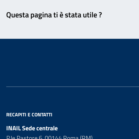
Feedback
Questa pagina ti è stata utile ?
Footer
RECAPITI E CONTATTI
INAIL Sede centrale
P.le Pastore 6, 00144 Roma (RM)