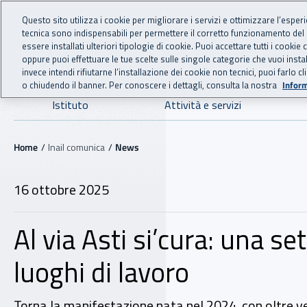
For international visitors
Vai al menu principale
Vai al contenuto principale
Questo sito utilizza i cookie per migliorare i servizi e ottimizzare l’esper
tecnica sono indispensabili per permettere il corretto funzionamento del
INAIL - Istituto Nazionale
essere installati ulteriori tipologie di cookie. Puoi accettare tutti i cook
oppure puoi effettuare le tue scelte sulle singole categorie che vuoi ins
invece intendi rifiutarne l’installazione dei cookie non tecnici, puoi farl
o chiudendo il banner. Per conoscere i dettagli, consulta la nostra
Inform
Navigazione principale
Istituto
Attività e servizi
Navigazione - Ti trovi in:
Home
Inail comunica
News
16 ottobre 2025
Al via Asti si’cura: una se
luoghi di lavoro
Torna la manifestazione nata nel 2024, con oltre v