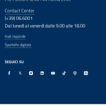
Contact Center
(+39) 06.6001
Dal lunedì al venerdì dalle 9.00 alle 18.00
Inail risponde
Sportello digitale
SEGUICI SU
Facebook - Sito esterno - Apertura in nuova finestra
X - Sito esterno - Apertura in nuova finestra
Instagram - Sito esterno - Apertura in nu
Linkedin - Sito esterno - Apertura 
Youtube - Sito esterno - Aper
TikTok - Sito esterno -
Spreaker - Sito e
Feed RSS - 