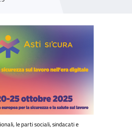
i luoghi di lavoro
nali, le parti sociali, sindacati e