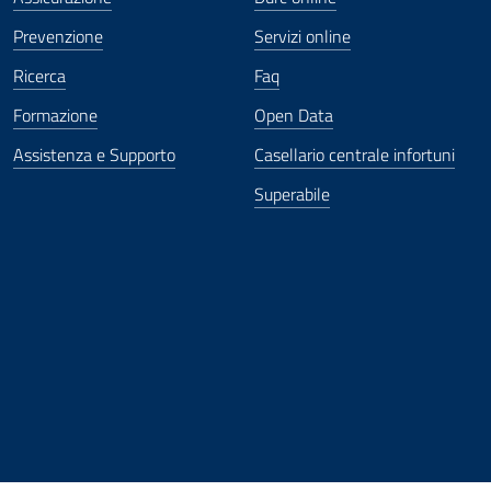
Prevenzione
Servizi online
Ricerca
Faq
Formazione
Open Data
Assistenza e Supporto
Casellario centrale infortuni
Superabile
ova finestra
in nuova finestra
tura in nuova finestra
 Apertura in nuova finestra
sterno - Apertura in nuova finestra
Apertura nella stessa finestra