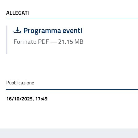
ALLEGATI
ALLEGATI
Scarica file:
Formato PDF — Dimensione 21.15 MB
Programma eventi
Formato PDF — 21.15 MB
Condivisione social
Pubblicazione
16/10/2025, 17:49