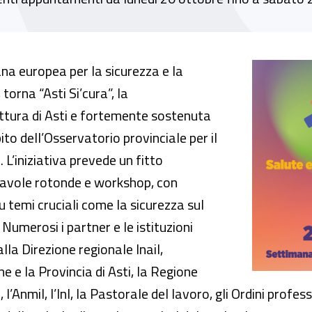
a di eventi dedicati alla salute e sicurezza ne
na europea per la sicurezza e la
torna “Asti Si’cura”, la
tura di Asti e fortemente sostenuta
ito dell’Osservatorio provinciale per il
 L’iniziativa prevede un fitto
, tavole rotonde e workshop, con
u temi cruciali come la sicurezza sul
 Numerosi i partner e le istituzioni
alla Direzione regionale Inail,
 e la Provincia di Asti, la Regione
Anmil, l’Inl, la Pastorale del lavoro, gli Ordini professio