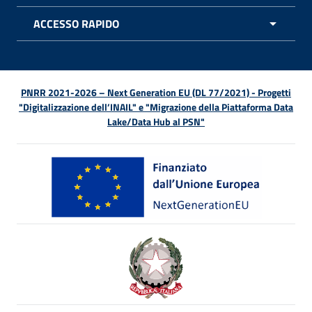
ACCESSO RAPIDO
APRI 
PNRR 2021-2026 – Next Generation EU (DL 77/2021) - Progetti
"Digitalizzazione dell’INAIL" e "Migrazione della Piattaforma Data
Lake/Data Hub al PSN"