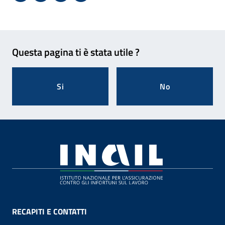
Condividi su Facebook - Sito esterno - Apertura in 
X - Sito esterno - Apertura in nuova finestra
Invio Mail: apre il programma di posta el
Stampa pagina: scelta meno ecologic
Feedback
Questa pagina ti è stata utile ?
Si
No
Footer
RECAPITI E CONTATTI