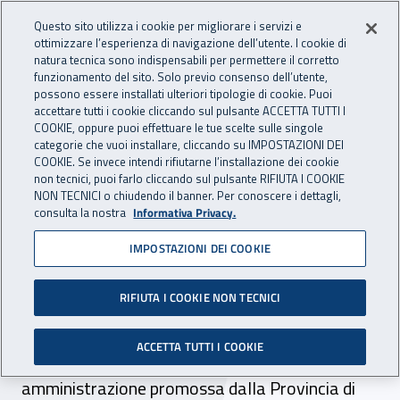
Accedi ai servizi online
For international visitors
Vai al menu principale
Vai al contenuto principale
Questo sito utilizza i cookie per migliorare i servizi e
ottimizzare l’esperienza di navigazione dell’utente. I cookie di
INAIL - Istituto Nazionale per 
natura tecnica sono indispensabili per permettere il corretto
Apri cerca
Apr
funzionamento del sito. Solo previo consenso dell’utente,
possono essere installati ulteriori tipologie di cookie. Puoi
Navigazione principale
accettare tutti i cookie cliccando sul pulsante ACCETTA TUTTI I
COOKIE, oppure puoi effettuare le tue scelte sulle singole
Navigazione - Ti trovi in:
Home
Inail comunica
News
categorie che vuoi installare, cliccando su IMPOSTAZIONI DEI
COOKIE. Se invece intendi rifiutarne l’installazione dei cookie
non tecnici, puoi farlo cliccando sul pulsante RIFIUTA I COOKIE
NON TECNICI o chiudendo il banner. Per conoscere i dettagli,
24 settembre 2025
consulta la nostra
Informativa Privacy.
IMPOSTAZIONI DEI COOKIE
Lecco, l’Inail al Job day Pa
La Direzione territoriale Inail di Como – Lecco –
RIFIUTA I COOKIE NON TECNICI
Sondrio ha partecipato all’iniziativa dedicata
ACCETTA TUTTI I COOKIE
all’offerta di lavoro nella Pubblica
amministrazione promossa dalla Provincia di