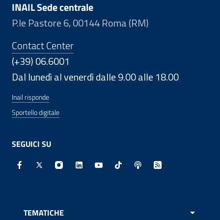
INAIL Sede centrale
P.le Pastore 6, 00144 Roma (RM)
Contact Center
(+39) 06.6001
Dal lunedì al venerdì dalle 9.00 alle 18.00
Inail risponde
Sportello digitale
SEGUICI SU
Facebook - Sito esterno - Apertura in nuova finestra
X - Sito esterno - Apertura in nuova finestra
Instagram - Sito esterno - Apertura in nuo
Linkedin - Sito esterno - Apertura in 
Youtube - Sito esterno - Apertur
TikTok - Sito esterno - Ape
Spreaker - Sito estern
Feed RSS - Apert
TEMATICHE
APRI 