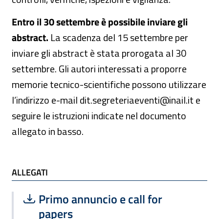
Entro il 30 settembre è possibile inviare gli
abstract.
La scadenza
del 15 settembre per
inviare gli abstract è stata prorogata al 30
settembre. Gli autori interessati a proporre
memorie tecnico-scientifiche possono utilizzare
l’indirizzo e-mail dit.segreteriaeventi@inail.it e
seguire le istruzioni indicate nel documento
allegato in basso.
ALLEGATI
ALLEGATI
Scarica file:
Formato PDF — Dimensione 191.28 k
Primo annuncio e call for
papers