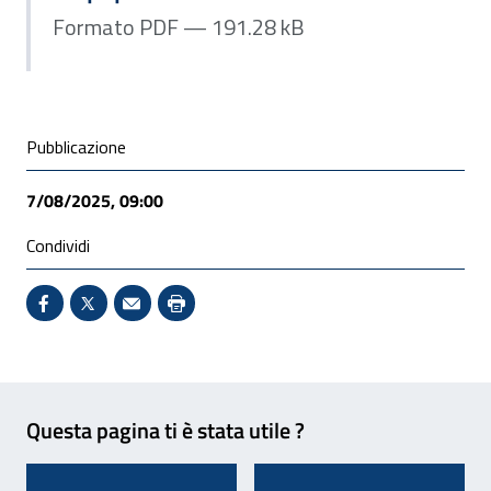
Formato PDF — 191.28 kB
Condivisione social
Pubblicazione
7/08/2025, 09:00
Condividi
Condividi su Facebook - Sito esterno - Apertura in 
X - Sito esterno - Apertura in nuova finestra
Invio Mail: apre il programma di posta el
Stampa pagina: scelta meno ecologic
Feedback
Questa pagina ti è stata utile ?