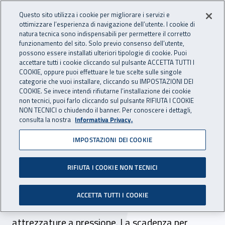
Accedi ai servizi online
For international visitors
Vai al menu principale
Vai al contenuto principale
Questo sito utilizza i cookie per migliorare i servizi e
ottimizzare l’esperienza di navigazione dell’utente. I cookie di
INAIL - Istituto Nazionale per 
natura tecnica sono indispensabili per permettere il corretto
Apri cerca
Apr
funzionamento del sito. Solo previo consenso dell’utente,
possono essere installati ulteriori tipologie di cookie. Puoi
Navigazione principale
accettare tutti i cookie cliccando sul pulsante ACCETTA TUTTI I
COOKIE, oppure puoi effettuare le tue scelte sulle singole
Navigazione - Ti trovi in:
Home
Inail comunica
News
categorie che vuoi installare, cliccando su IMPOSTAZIONI DEI
COOKIE. Se invece intendi rifiutarne l’installazione dei cookie
non tecnici, puoi farlo cliccando sul pulsante RIFIUTA I COOKIE
NON TECNICI o chiudendo il banner. Per conoscere i dettagli,
07 agosto 2025
consulta la nostra
Informativa Privacy.
IMPOSTAZIONI DEI COOKIE
SAFAP 2026, primo
annuncio e call for papers
RIFIUTA I COOKIE NON TECNICI
In programma a maggio prossimo il convegno
ACCETTA TUTTI I COOKIE
incentrato su sicurezza e affidabilità delle
attrezzature a pressione. La scadenza per