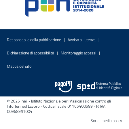
Menu di servizio
Sito interno - Apre in una nuova finestr
Sito interno - Apre
Responsabile della pubblicazione
Avviso all’utenza
Sito interno - Apre in una nuova finestra
Sito interno - Apre
Dichiarazione di accessibilità
Monitoraggio accessi
Sito interno - Apre nella stessa finestra
Mappa del sito
© 2026 Inail - Istituto Nazionale per l'Assicurazione contro gli
Infortuni sul Lavoro - Codice fiscale 01165400589 - P. IVA
00968951004
Apre
Social media policy