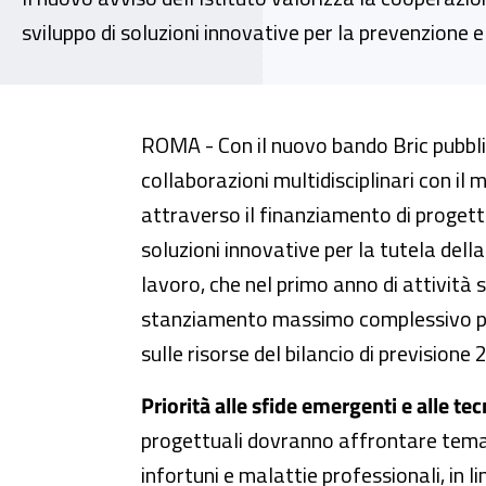
sviluppo di soluzioni innovative per la prevenzione e 
Bando Bric 2025: dall’Inail 14,4
ROMA - Con il nuovo bando Bric pubbli
collaborazioni multidisciplinari con il
attraverso il finanziamento di progetti 
soluzioni innovative per la tutela della
lavoro, che nel primo anno di attività
stanziamento massimo complessivo pari
sulle risorse del bilancio di previsione
Priorità alle sfide emergenti e alle tec
progettuali dovranno affrontare temati
infortuni e malattie professionali, in li