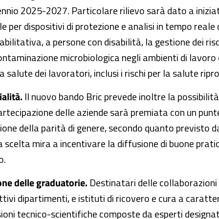
 triennio 2025-2027. Particolare rilievo sarà dato a iniz
ale per dispositivi di protezione e analisi in tempo reale
abilitativa, a persone con disabilità, la gestione dei ri
contaminazione microbiologica negli ambienti di lavoro 
salute dei lavoratori, inclusi i rischi per la salute ripr
alità.
Il nuovo bando Bric prevede inoltre la possibilità 
 partecipazione delle aziende sarà premiata con un pun
azione della parità di genere, secondo quanto previsto 
elta mira a incentivare la diffusione di buone pratic
o.
ne delle graduatorie.
Destinatari delle collaborazioni s
ttivi dipartimenti, e istituti di ricovero e cura a caratte
ni tecnico-scientifiche composte da esperti designati d