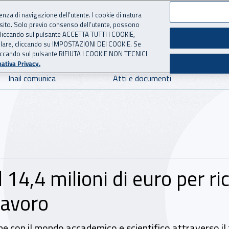
ienza di navigazione dell’utente. I cookie di natura
 sito. Solo previo consenso dell’utente, possono
 per l'Assicurazione contro 
ie cliccando sul pulsante ACCETTA TUTTI I COOKIE,
tallare, cliccando su IMPOSTAZIONI DEI COOKIE. Se
o cliccando sul pulsante RIFIUTA I COOKIE NON TECNICI
ativa Privacy.
Inail comunica
Atti e documenti
l 14,4 milioni di euro per r
lavoro
one con il mondo accademico e scientifico attraverso il 