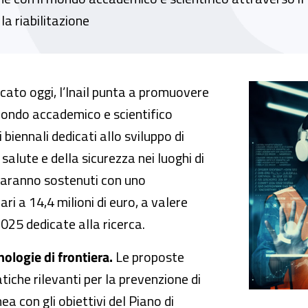
la riabilitazione
 milioni di euro per ricerche in collaborazion
cato oggi, l’Inail punta a promuovere
 mondo accademico e scientifico
biennali dedicati allo sviluppo di
 salute e della sicurezza nei luoghi di
 saranno sostenuti con uno
 a 14,4 milioni di euro, a valere
 2025 dedicate alla ricerca.
nologie di frontiera.
Le proposte
che rilevanti per la prevenzione di
nea con gli obiettivi del Piano di