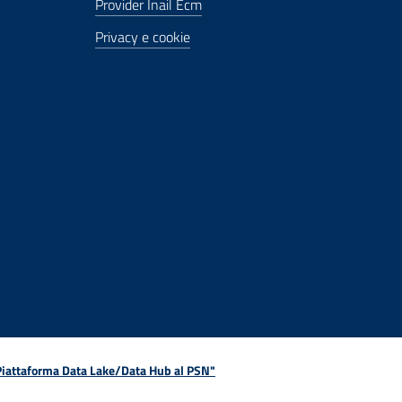
Provider Inail Ecm
Privacy e cookie
 Piattaforma Data Lake/Data Hub al PSN"