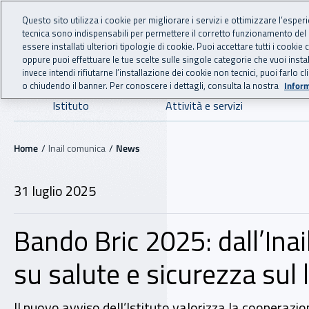
For international visitors
Vai al menu principale
Vai al contenuto principale
Questo sito utilizza i cookie per migliorare i servizi e ottimizzare l’esper
tecnica sono indispensabili per permettere il corretto funzionamento del
INAIL - Istituto Nazionale
essere installati ulteriori tipologie di cookie. Puoi accettare tutti i cook
oppure puoi effettuare le tue scelte sulle singole categorie che vuoi ins
invece intendi rifiutarne l’installazione dei cookie non tecnici, puoi farl
o chiudendo il banner. Per conoscere i dettagli, consulta la nostra
Inform
Navigazione principale
Istituto
Attività e servizi
Navigazione - Ti trovi in:
Home
Inail comunica
News
31 luglio 2025
Bando Bric 2025: dall’Inai
su salute e sicurezza sul 
Il nuovo avviso dell’Istituto valorizza la cooperazi