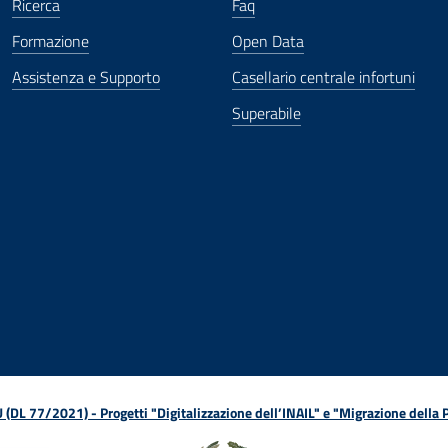
Ricerca
Faq
Formazione
Open Data
Assistenza e Supporto
Casellario centrale infortuni
Superabile
ova finestra
in nuova finestra
tura in nuova finestra
 Apertura in nuova finestra
sterno - Apertura in nuova finestra
Apertura nella stessa finestra
L 77/2021) - Progetti "Digitalizzazione dell’INAIL" e "Migrazione della