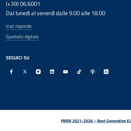
(+39) 06.6001
Dal lunedì al venerdì dalle 9.00 alle 18.00
Inail risponde
Sportello digitale
SEGUICI SU
Facebook - Sito esterno - Apertura in nuova finestra
X - Sito esterno - Apertura in nuova finestra
Instagram - Sito esterno - Apertura in nu
Linkedin - Sito esterno - Apertura 
Youtube - Sito esterno - Aper
TikTok - Sito esterno -
Spreaker - Sito e
Feed RSS - 
PNRR 2021-2026 – Next Generation EU (D