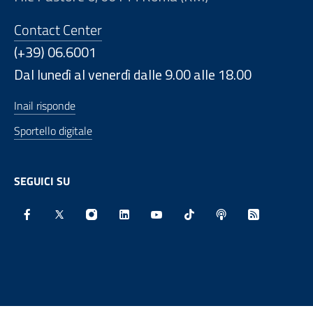
Contact Center
(+39) 06.6001
Dal lunedì al venerdì dalle 9.00 alle 18.00
Inail risponde
Sportello digitale
SEGUICI SU
Facebook - Sito esterno - Apertura in nuova finestra
X - Sito esterno - Apertura in nuova finestra
Instagram - Sito esterno - Apertura in nu
Linkedin - Sito esterno - Apertura 
Youtube - Sito esterno - Aper
TikTok - Sito esterno -
Spreaker - Sito e
Feed RSS - 