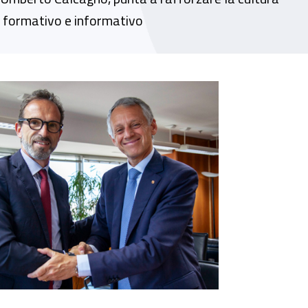
re formativo e informativo
in ambito sportivo professionistico