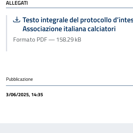
ALLEGATI
ALLEGATI
Scarica file:
Formato PDF — Dimensione 158.29 kB
Testo integrale del protocollo d’intes
Associazione italiana calciatori
Formato PDF — 158.29 kB
Condivisione social
Pubblicazione
3/06/2025, 14:35
Feedback