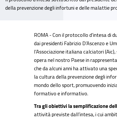
della prevenzione degli infortuni e delle malattie p
Inail e Associazione italiana ca
ROMA - Con il protocollo d’intesa di d
dai presidenti Fabrizio D’Ascenzo e Umb
l’Associazione italiana calciatori (Aic
opera nel nostro Paese in rappresentanza
che da alcuni anni ha attivato una spec
la cultura della prevenzione degli infor
mondo dello sport, promuovendo inizia
formativo e informativo.
Tra gli obiettivi la semplificazione del
attività previste dall’intesa, i cui amb