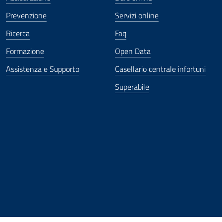
Prevenzione
Servizi online
Ricerca
Faq
Formazione
Open Data
Assistenza e Supporto
Casellario centrale infortuni
Superabile
ova finestra
in nuova finestra
tura in nuova finestra
 Apertura in nuova finestra
sterno - Apertura in nuova finestra
Apertura nella stessa finestra