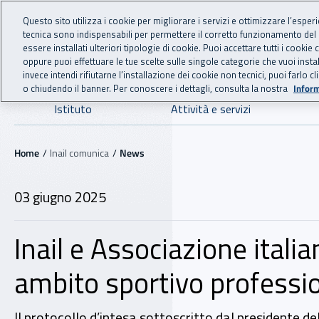
For international visitors
Vai al menu principale
Vai al contenuto principale
Questo sito utilizza i cookie per migliorare i servizi e ottimizzare l’esper
tecnica sono indispensabili per permettere il corretto funzionamento del
INAIL - Istituto Nazionale
essere installati ulteriori tipologie di cookie. Puoi accettare tutti i cook
oppure puoi effettuare le tue scelte sulle singole categorie che vuoi ins
invece intendi rifiutarne l’installazione dei cookie non tecnici, puoi farl
o chiudendo il banner. Per conoscere i dettagli, consulta la nostra
Inform
Navigazione principale
Istituto
Attività e servizi
Navigazione - Ti trovi in:
Home
Inail comunica
News
03 giugno 2025
Inail e Associazione italia
ambito sportivo professio
Il protocollo d’intesa sottoscritto dal presidente de