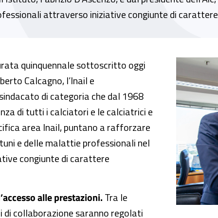
rofessionali attraverso iniziative congiunte di caratte
lciatori insieme per la salute e la sicurezza 
urata quinquennale sottoscritto oggi
erto Calcagno, l’Inail e
), sindacato di categoria che dal 1968
 di tutti i calciatori e le calciatrici e
ifica area Inail, puntano a rafforzare
tuni e delle malattie professionali nel
tive congiunte di carattere
l’accesso alle prestazioni.
Tra le
iti di collaborazione saranno regolati