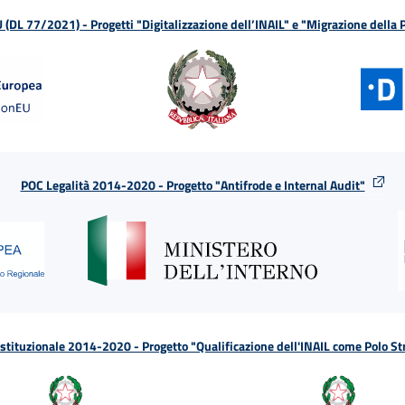
L 77/2021) - Progetti "Digitalizzazione dell’INAIL" e "Migrazione della
POC Legalità 2014-2020 - Progetto "Antifrode e Internal Audit"
tituzionale 2014-2020 - Progetto "Qualificazione dell'INAIL come Polo St