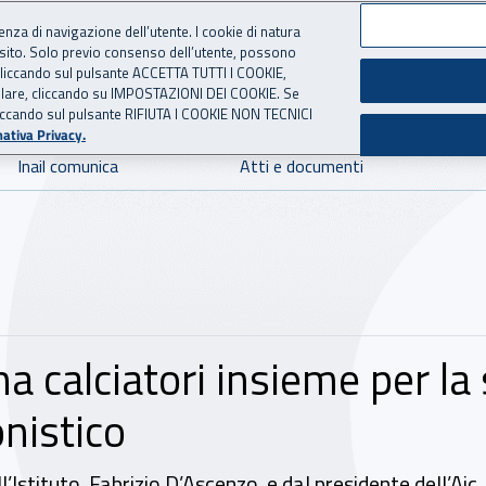
ienza di navigazione dell’utente. I cookie di natura
 sito. Solo previo consenso dell’utente, possono
 per l'Assicurazione contro 
ie cliccando sul pulsante ACCETTA TUTTI I COOKIE,
tallare, cliccando su IMPOSTAZIONI DEI COOKIE. Se
o cliccando sul pulsante RIFIUTA I COOKIE NON TECNICI
ativa Privacy.
Inail comunica
Atti e documenti
na calciatori insieme per la 
nistico
ll’Istituto, Fabrizio D’Ascenzo, e dal presidente dell’A