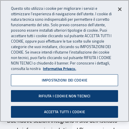
Accedi ai servizi online
For international visitors
Vai al menu principale
Vai al contenuto principale
Questo sito utilizza i cookie per migliorare i servizi e
ottimizzare l’esperienza di navigazione dell’utente. I cookie di
INAIL - Istituto Nazionale per 
natura tecnica sono indispensabili per permettere il corretto
Apri cerca
Apr
funzionamento del sito. Solo previo consenso dell’utente,
possono essere installati ulteriori tipologie di cookie. Puoi
Navigazione principale
accettare tutti i cookie cliccando sul pulsante ACCETTA TUTTI I
COOKIE, oppure puoi effettuare le tue scelte sulle singole
Navigazione - Ti trovi in:
Home
Inail comunica
News
categorie che vuoi installare, cliccando su IMPOSTAZIONI DEI
COOKIE. Se invece intendi rifiutarne l’installazione dei cookie
non tecnici, puoi farlo cliccando sul pulsante RIFIUTA I COOKIE
NON TECNICI o chiudendo il banner. Per conoscere i dettagli,
11 giugno 2025
consulta la nostra
Informativa Privacy.
IMPOSTAZIONI DEI COOKIE
Digitalizzazione, sul portale
Inail i risultati raggiunti
RIFIUTA I COOKIE NON TECNICI
nell’ambito del Pnrr
ACCETTA TUTTI I COOKIE
Due nuove sezioni integrano il sito dell’Istituto