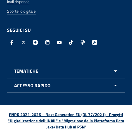
Inail risponde
Sportello digitale
SEGUICI SU
Facebook - Sito esterno - Apertura in nuova finestra
X - Sito esterno - Apertura in nuova finestra
Instagram - Sito esterno - Apertura in nuo
Linkedin - Sito esterno - Apertura in 
Youtube - Sito esterno - Apertur
TikTok - Sito esterno - Ape
Spreaker - Sito estern
Feed RSS - Apert
TEMATICHE
APRI 
ACCESSO RAPIDO
APRI 
PNRR 2021-2026 – Next Generation EU (DL 77/2021) - Progetti
"Digitalizzazione dell’INAIL" e "Migrazione della Piattaforma Data
Lake/Data Hub al PSN"