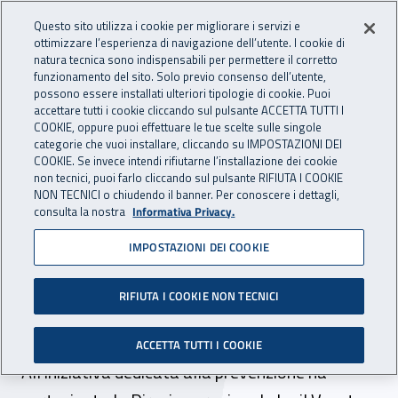
Accedi ai servizi online
For international visitors
Vai al menu principale
Vai al contenuto principale
Questo sito utilizza i cookie per migliorare i servizi e
ottimizzare l’esperienza di navigazione dell’utente. I cookie di
INAIL - Istituto Nazionale per 
natura tecnica sono indispensabili per permettere il corretto
Apri cerca
Apr
funzionamento del sito. Solo previo consenso dell’utente,
possono essere installati ulteriori tipologie di cookie. Puoi
Navigazione principale
accettare tutti i cookie cliccando sul pulsante ACCETTA TUTTI I
COOKIE, oppure puoi effettuare le tue scelte sulle singole
Navigazione - Ti trovi in:
Home
Inail comunica
News
categorie che vuoi installare, cliccando su IMPOSTAZIONI DEI
COOKIE. Se invece intendi rifiutarne l’installazione dei cookie
non tecnici, puoi farlo cliccando sul pulsante RIFIUTA I COOKIE
NON TECNICI o chiudendo il banner. Per conoscere i dettagli,
09 maggio 2025
consulta la nostra
Informativa Privacy.
IMPOSTAZIONI DEI COOKIE
Cantiere aperto. Idee in
comune per una (vera)
RIFIUTA I COOKIE NON TECNICI
sicurezza sul lavoro
ACCETTA TUTTI I COOKIE
All’iniziativa dedicata alla prevenzione ha