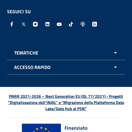
SEGUICI SU
Facebook - Sito esterno - Apertura in nuova finestra
X - Sito esterno - Apertura in nuova finestra
Instagram - Sito esterno - Apertura in nuo
Linkedin - Sito esterno - Apertura in 
Youtube - Sito esterno - Apertur
TikTok - Sito esterno - Ape
Spreaker - Sito estern
Feed RSS - Apert
TEMATICHE
APRI 
ACCESSO RAPIDO
APRI 
PNRR 2021-2026 – Next Generation EU (DL 77/2021) - Progetti
"Digitalizzazione dell’INAIL" e "Migrazione della Piattaforma Data
Lake/Data Hub al PSN"