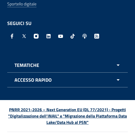
Sportello digitale
SEGUICI SU
Facebook - Sito esterno - Apertura in nuova finestra
X - Sito esterno - Apertura in nuova finestra
Instagram - Sito esterno - Apertura in nuo
Linkedin - Sito esterno - Apertura in 
Youtube - Sito esterno - Apertur
TikTok - Sito esterno - Ape
Spreaker - Sito estern
Feed RSS - Apert
TEMATICHE
APRI 
ACCESSO RAPIDO
APRI 
PNRR 2021-2026 – Next Generation EU (DL 77/2021) - Progetti
"Digitalizzazione dell’INAIL" e "Migrazione della Piattaforma Data
Lake/Data Hub al PSN"