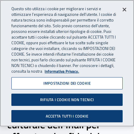
Accedi ai servizi online
For international visitors
Vai al menu principale
Vai al contenuto principale
Questo sito utilizza i cookie per migliorare i servizi e
ottimizzare l’esperienza di navigazione dell’utente. I cookie di
INAIL - Istituto Nazionale per 
natura tecnica sono indispensabili per permettere il corretto
Apri cerca
Apr
funzionamento del sito. Solo previo consenso dell’utente,
possono essere installati ulteriori tipologie di cookie. Puoi
Navigazione principale
accettare tutti i cookie cliccando sul pulsante ACCETTA TUTTI I
COOKIE, oppure puoi effettuare le tue scelte sulle singole
Navigazione - Ti trovi in:
Home
Inail comunica
News
categorie che vuoi installare, cliccando su IMPOSTAZIONI DEI
COOKIE. Se invece intendi rifiutarne l’installazione dei cookie
non tecnici, puoi farlo cliccando sul pulsante RIFIUTA I COOKIE
NON TECNICI o chiudendo il banner. Per conoscere i dettagli,
15 aprile 2025
consulta la nostra
Informativa Privacy.
IMPOSTAZIONI DEI COOKIE
Verso il cambiamento: la
trasformazione
RIFIUTA I COOKIE NON TECNICI
tecnologica, organizzativa e
ACCETTA TUTTI I COOKIE
culturale dell’Inail per