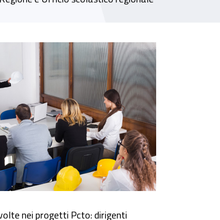
e competenze trasversali e l’orientamento (Pc
olte nei progetti Pcto: dirigenti