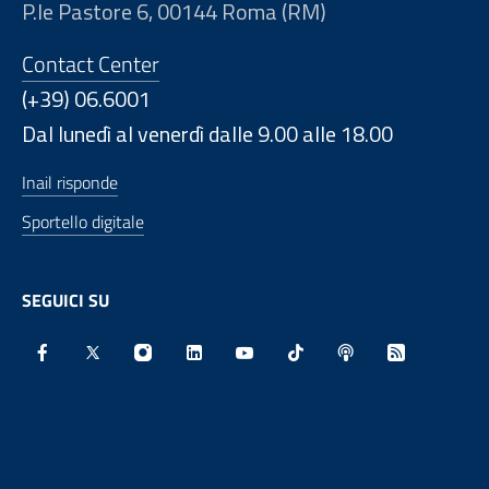
P.le Pastore 6, 00144 Roma (RM)
Contact Center
(+39) 06.6001
Dal lunedì al venerdì dalle 9.00 alle 18.00
Inail risponde
Sportello digitale
SEGUICI SU
Facebook - Sito esterno - Apertura in nuova finestra
X - Sito esterno - Apertura in nuova finestra
Instagram - Sito esterno - Apertura in nu
Linkedin - Sito esterno - Apertura 
Youtube - Sito esterno - Aper
TikTok - Sito esterno -
Spreaker - Sito e
Feed RSS - 