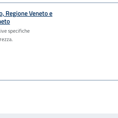
to, Regione Veneto e
neto
ive specifiche
urezza.