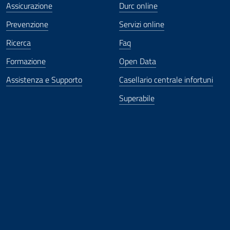
Assicurazione
Durc online
Prevenzione
Servizi online
Ricerca
Faq
Formazione
Open Data
Assistenza e Supporto
Casellario centrale infortuni
Superabile
ova finestra
in nuova finestra
tura in nuova finestra
 Apertura in nuova finestra
sterno - Apertura in nuova finestra
Apertura nella stessa finestra