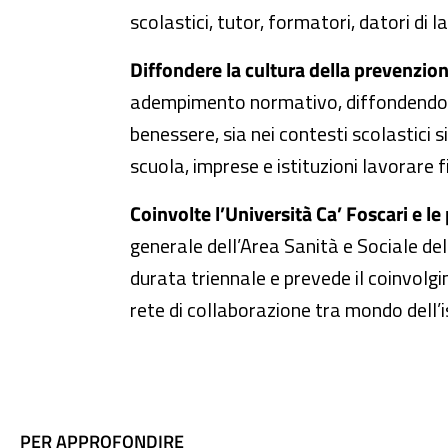
scolastici, tutor, formatori, datori di l
Diffondere la cultura della prevenzion
adempimento normativo, diffondendo un
benessere, sia nei contesti scolastici s
scuola, imprese e istituzioni lavorare 
Coinvolte l’Università Ca’ Foscari e le p
generale dell’Area Sanità e Sociale de
durata triennale e prevede il coinvolgim
rete di collaborazione tra mondo dell’is
TI POTREBBE INTERESSARE
PER APPROFONDIRE