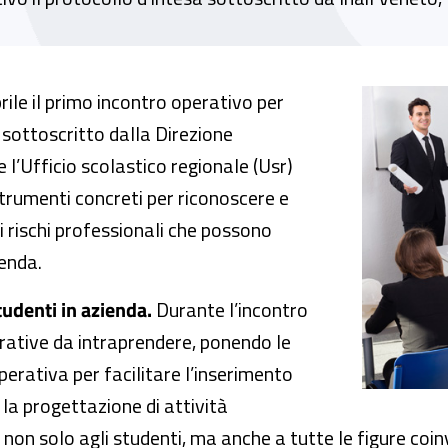
ezza degli studenti durante i Percorsi per l
ile il primo incontro operativo per
 sottoscritto dalla Direzione
e l’Ufficio scolastico regionale (Usr)
 strumenti concreti per riconoscere e
 rischi professionali che possono
ienda.
tudenti in azienda.
Durante l’incontro
erative da intraprendere, ponendo le
perativa per facilitare l’inserimento
 la progettazione di attività
 non solo agli studenti, ma anche a tutte le figure coinv