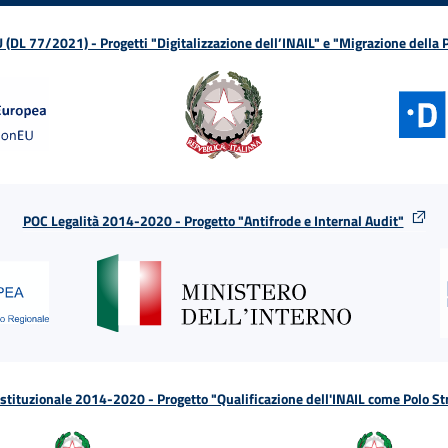
L 77/2021) - Progetti "Digitalizzazione dell’INAIL" e "Migrazione della
POC Legalità 2014-2020 - Progetto "Antifrode e Internal Audit"
tituzionale 2014-2020 - Progetto "Qualificazione dell'INAIL come Polo St