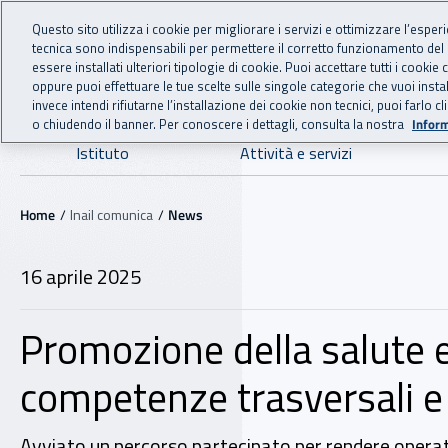
For international visitors
Vai al menu principale
Vai al contenuto principale
Questo sito utilizza i cookie per migliorare i servizi e ottimizzare l’esper
tecnica sono indispensabili per permettere il corretto funzionamento del
INAIL - Istituto Nazionale
essere installati ulteriori tipologie di cookie. Puoi accettare tutti i cook
oppure puoi effettuare le tue scelte sulle singole categorie che vuoi ins
invece intendi rifiutarne l’installazione dei cookie non tecnici, puoi farl
o chiudendo il banner. Per conoscere i dettagli, consulta la nostra
Inform
Navigazione principale
Istituto
Attività e servizi
Navigazione - Ti trovi in:
Home
Inail comunica
News
16 aprile 2025
Promozione della salute e 
competenze trasversali e 
Avviato un percorso partecipato per rendere operativ