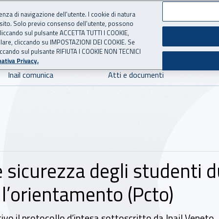
ienza di navigazione dell’utente. I cookie di natura
 sito. Solo previo consenso dell’utente, possono
 per l'Assicurazione contro 
ie cliccando sul pulsante ACCETTA TUTTI I COOKIE,
tallare, cliccando su IMPOSTAZIONI DEI COOKIE. Se
o cliccando sul pulsante RIFIUTA I COOKIE NON TECNICI
ativa Privacy.
Inail comunica
Atti e documenti
sicurezza degli studenti du
l’orientamento (Pcto)
o il protocollo d’intesa sottoscritto da Inail Veneto,