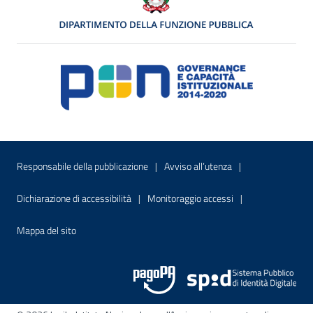
Menu di servizio
Sito interno - Apre in una nuova finestr
Sito interno - Apre
Responsabile della pubblicazione
Avviso all’utenza
Sito interno - Apre in una nuova finestra
Sito interno - Apre
Dichiarazione di accessibilità
Monitoraggio accessi
Sito interno - Apre nella stessa finestra
Mappa del sito