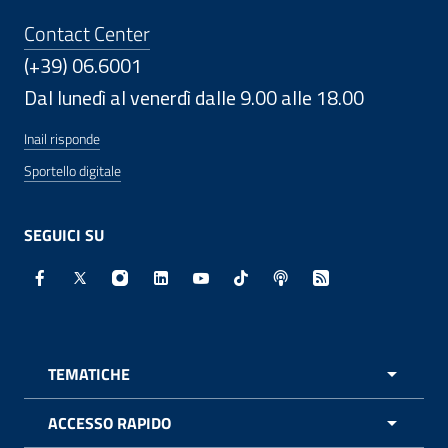
Contact Center
(+39) 06.6001
Dal lunedì al venerdì dalle 9.00 alle 18.00
Inail risponde
Sportello digitale
SEGUICI SU
Facebook - Sito esterno - Apertura in nuova finestra
X - Sito esterno - Apertura in nuova finestra
Instagram - Sito esterno - Apertura in nuo
Linkedin - Sito esterno - Apertura in 
Youtube - Sito esterno - Apertur
TikTok - Sito esterno - Ape
Spreaker - Sito estern
Feed RSS - Apert
TEMATICHE
APRI 
ACCESSO RAPIDO
APRI 