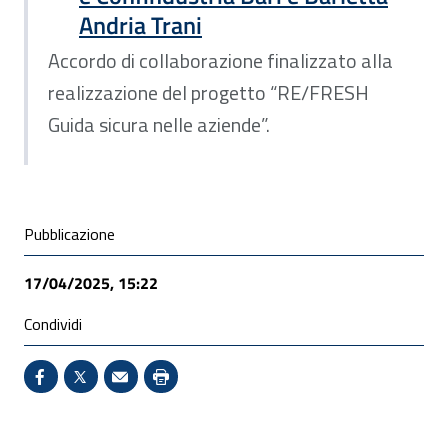
Andria Trani
Accordo di collaborazione finalizzato alla
realizzazione del progetto “RE/FRESH
Guida sicura nelle aziende”.
Condivisione social
Pubblicazione
17/04/2025, 15:22
Condividi
Condividi su Facebook - Sito esterno - Apertura in 
X - Sito esterno - Apertura in nuova finestra
Invio Mail: apre il programma di posta el
Stampa pagina: scelta meno ecologic