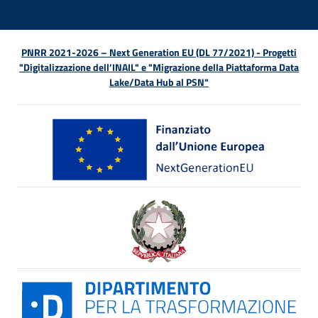
PNRR 2021-2026 – Next Generation EU (DL 77/2021) - Progetti
"Digitalizzazione dell’INAIL" e "Migrazione della Piattaforma Data
Lake/Data Hub al PSN"