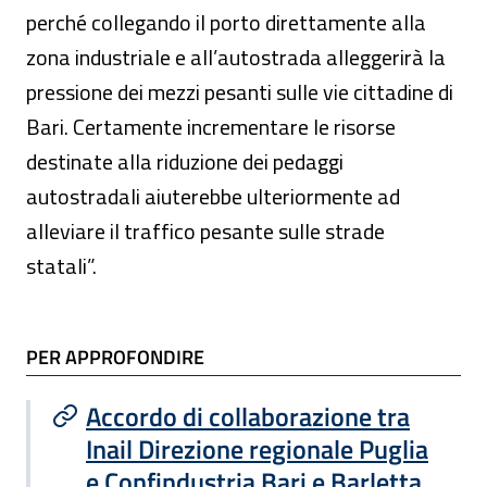
perché collegando il porto direttamente alla
zona industriale e all’autostrada alleggerirà la
pressione dei mezzi pesanti sulle vie cittadine di
Bari. Certamente incrementare le risorse
destinate alla riduzione dei pedaggi
autostradali aiuterebbe ulteriormente ad
alleviare il traffico pesante sulle strade
statali”.
TI POTREBBE INTERESSARE
PER APPROFONDIRE
Accordo di collaborazione tra
Inail Direzione regionale Puglia
e Confindustria Bari e Barletta