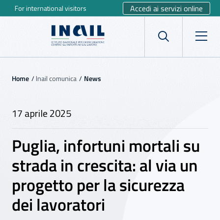
Accedi ai servizi online
For international visitors
Vai al menu principale
Vai al contenuto principale
INAIL - Istituto Nazionale per 
Apri cerca
Apr
Navigazione principale
Navigazione - Ti trovi in:
Home
Inail comunica
News
17 aprile 2025
Puglia, infortuni mortali su
strada in crescita: al via un
progetto per la sicurezza
dei lavoratori