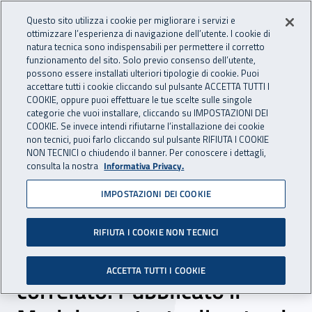
Accedi ai servizi online
For international visitors
Vai al menu principale
Vai al contenuto principale
Questo sito utilizza i cookie per migliorare i servizi e
ottimizzare l’esperienza di navigazione dell’utente. I cookie di
INAIL - Istituto Nazionale per 
natura tecnica sono indispensabili per permettere il corretto
Apri cerca
Apr
funzionamento del sito. Solo previo consenso dell’utente,
possono essere installati ulteriori tipologie di cookie. Puoi
Navigazione principale
accettare tutti i cookie cliccando sul pulsante ACCETTA TUTTI I
COOKIE, oppure puoi effettuare le tue scelte sulle singole
Navigazione - Ti trovi in:
Home
Inail comunica
News
categorie che vuoi installare, cliccando su IMPOSTAZIONI DEI
COOKIE. Se invece intendi rifiutarne l’installazione dei cookie
non tecnici, puoi farlo cliccando sul pulsante RIFIUTA I COOKIE
NON TECNICI o chiudendo il banner. Per conoscere i dettagli,
11 aprile 2025
consulta la nostra
Informativa Privacy.
IMPOSTAZIONI DEI COOKIE
La Metodologia per la
valutazione e gestione del
RIFIUTA I COOKIE NON TECNICI
rischio stress lavoro-
ACCETTA TUTTI I COOKIE
correlato. Pubblicato il