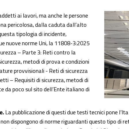
norme Uni 11808-3 e 11808-4
addetti ai lavori, ma anche le persone
a pericolosa, dalla caduta dall’alto
questa tipologia di incidente,
due nuove norme Uni, la 11808-3:2025
icurezza – Parte 3: Reti contro la
 sicurezza, metodi di prova e condizioni
ature provvisionali - Reti di sicurezza
tti – Requisiti di sicurezza, metodi di
te da poco sul sito dell’Ente italiano di
e.
La pubblicazione di questi due testi tecnici pone l’It
e non dispongono di norme riguardanti questo tipo di reti