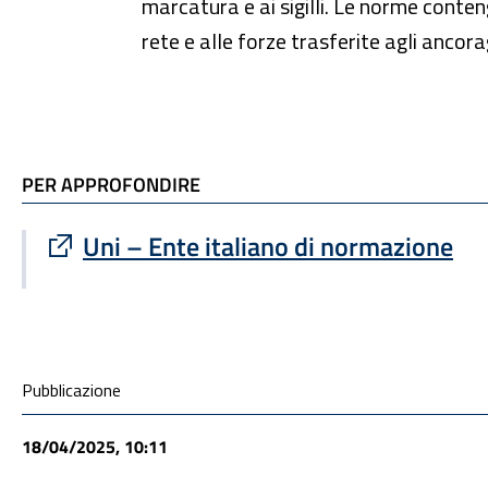
marcatura e ai sigilli. Le norme conte
rete e alle forze trasferite agli ancorag
TI POTREBBE INTERESSARE
PER APPROFONDIRE
Sito esterno : apre una nuova finestra
Uni – Ente italiano di normazione
Condivisione social
Pubblicazione
18/04/2025, 10:11