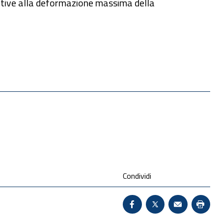
elative alla deformazione massima della
Condividi
Condividi su Facebook 
X - Sito esterno 
Invio Mail:
Stam