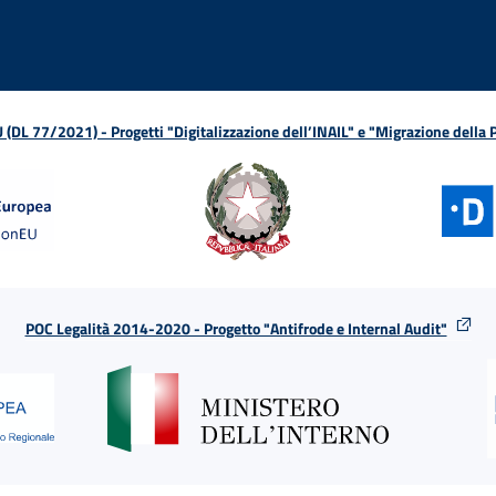
L 77/2021) - Progetti "Digitalizzazione dell’INAIL" e "Migrazione della
POC Legalità 2014-2020 - Progetto "Antifrode e Internal Audit"