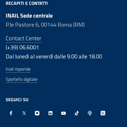
RECAPITI E CONTATTI
INAIL Sede centrale
P.le Pastore 6, 00144 Roma (RM)
Contact Center
(+39) 06.6001
Dal lunedì al venerdì dalle 9.00 alle 18.00
Inail risponde
Sportello digitale
SEGUICI SU
Facebook - Sito esterno - Apertura in nuova finestra
X - Sito esterno - Apertura in nuova finestra
Instagram - Sito esterno - Apertura in nu
Linkedin - Sito esterno - Apertura 
Youtube - Sito esterno - Aper
TikTok - Sito esterno -
Spreaker - Sito e
Feed RSS - 