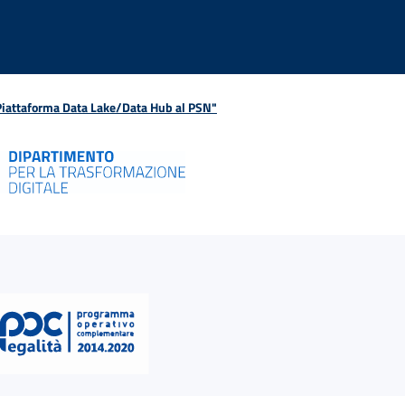
 Piattaforma Data Lake/Data Hub al PSN"