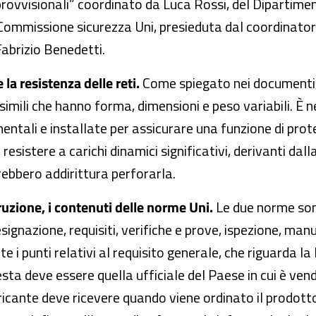
rovvisionali” coordinato da Luca Rossi, del Dipartimen
la Commissione sicurezza Uni, presieduta dal coordinat
 Fabrizio Benedetti.
la resistenza delle reti.
Come spiegato nei documenti, 
e simili che hanno forma, dimensioni e peso variabili. È n
tali e installate per assicurare una funzione di protez
sistere a carichi dinamici significativi, derivanti dall
ebbero addirittura perforarla.
truzione, i contenuti delle norme Uni.
Le due norme sono
 designazione, requisiti, verifiche e prove, ispezione, 
 punti relativi al requisito generale, che riguarda la 
sta deve essere quella ufficiale del Paese in cui è vend
bricante deve ricevere quando viene ordinato il prodotto,