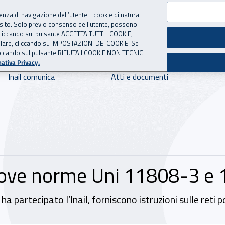
ienza di navigazione dell’utente. I cookie di natura
 sito. Solo previo consenso dell’utente, possono
 per l'Assicurazione contro 
ie cliccando sul pulsante ACCETTA TUTTI I COOKIE,
tallare, cliccando su IMPOSTAZIONI DEI COOKIE. Se
o cliccando sul pulsante RIFIUTA I COOKIE NON TECNICI
ativa Privacy.
Inail comunica
Atti e documenti
nuove norme Uni 11808-3 e
ha partecipato l’Inail, forniscono istruzioni sulle reti 