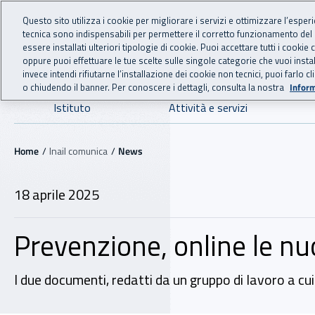
For international visitors
Vai al menu principale
Vai al contenuto principale
Questo sito utilizza i cookie per migliorare i servizi e ottimizzare l’esper
tecnica sono indispensabili per permettere il corretto funzionamento del
INAIL - Istituto Nazionale
essere installati ulteriori tipologie di cookie. Puoi accettare tutti i cook
oppure puoi effettuare le tue scelte sulle singole categorie che vuoi ins
invece intendi rifiutarne l’installazione dei cookie non tecnici, puoi farl
o chiudendo il banner. Per conoscere i dettagli, consulta la nostra
Inform
Navigazione principale
Istituto
Attività e servizi
Navigazione - Ti trovi in:
Home
Inail comunica
News
18 aprile 2025
Prevenzione, online le 
I due documenti, redatti da un gruppo di lavoro a cui 