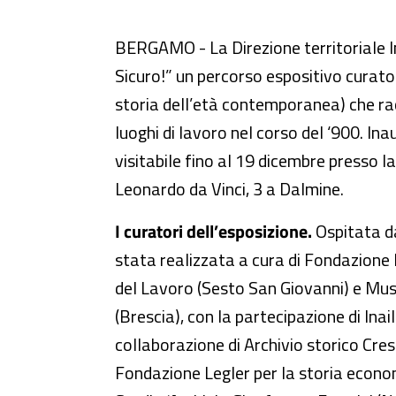
Lavoro? Sicuro! Prevenzione, c
BERGAMO - La Direzione territoriale I
Sicuro!” un percorso espositivo curato 
storia dell’età contemporanea) che rac
luoghi di lavoro nel corso del ‘900. Ina
visitabile fino al 19 dicembre presso 
Leonardo da Vinci, 3 a Dalmine.
I curatori dell’esposizione.
Ospitata d
stata realizzata a cura di Fondazione I
del Lavoro (Sesto San Giovanni) e Musi
(Brescia), con la partecipazione di Inai
collaborazione di Archivio storico Cre
Fondazione Legler per la storia econom