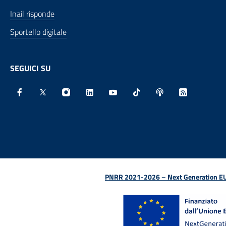
Inail risponde
Sportello digitale
SEGUICI SU
Facebook - Sito esterno - Apertura in nuova finestra
X - Sito esterno - Apertura in nuova finestra
Instagram - Sito esterno - Apertura in nu
Linkedin - Sito esterno - Apertura 
Youtube - Sito esterno - Aper
TikTok - Sito esterno -
Spreaker - Sito e
Feed RSS - 
PNRR 2021-2026 – Next Generation EU (D