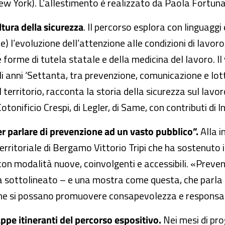
ew York). L’allestimento è realizzato da Paola Fortun
tura della sicurezza
. Il percorso esplora con linguaggi 
) l’evoluzione dell’attenzione alle condizioni di lavoro,
me forme di tutela statale e della medicina del lavoro. 
i anni ‘Settanta, tra prevenzione, comunicazione e lot
l territorio, racconta la storia della sicurezza sul lavo
onificio Crespi, di Legler, di Same, con contributi di Inai
er parlare di prevenzione ad un vasto pubblico”.
Alla 
territoriale di Bergamo Vittorio Tripi che ha sostenuto il
con modalità nuove, coinvolgenti e accessibili. «Preven
a sottolineato – e una mostra come questa, che parla 
ome si possano promuovere consapevolezza e responsabil
appe itineranti del percorso espositivo.
Nei mesi di pr