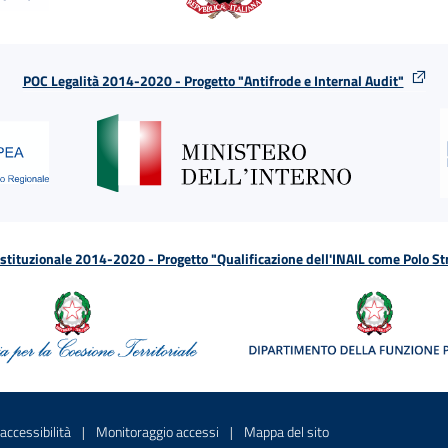
POC Legalità 2014-2020 - Progetto "Antifrode e Internal Audit"
tituzionale 2014-2020 - Progetto "Qualificazione dell'INAIL come Polo St
a
 in una nuova finestra
Sito interno - Apre in una nuova finestra
Sito interno - Apre in una nuova fines
Sito interno - Apre 
accessibilità
Monitoraggio accessi
Mappa del sito