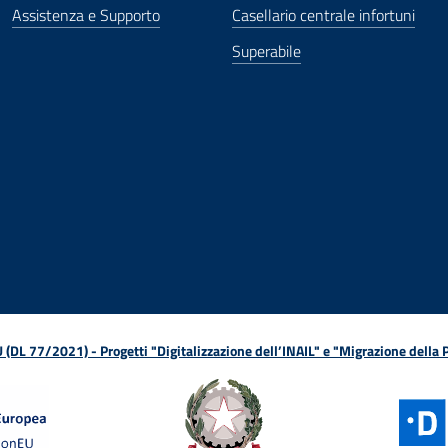
Assistenza e Supporto
Casellario centrale infortuni
Superabile
ova finestra
in nuova finestra
tura in nuova finestra
 Apertura in nuova finestra
sterno - Apertura in nuova finestra
Apertura nella stessa finestra
L 77/2021) - Progetti "Digitalizzazione dell’INAIL" e "Migrazione della