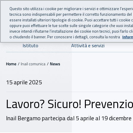
For international visitors
Vai al menu principale
Vai al contenuto principale
Questo sito utilizza i cookie per migliorare i servizi e ottimizzare l’esper
tecnica sono indispensabili per permettere il corretto funzionamento del
INAIL - Istituto Nazionale
essere installati ulteriori tipologie di cookie. Puoi accettare tutti i cook
oppure puoi effettuare le tue scelte sulle singole categorie che vuoi ins
invece intendi rifiutarne l’installazione dei cookie non tecnici, puoi farl
o chiudendo il banner. Per conoscere i dettagli, consulta la nostra
Inform
Navigazione principale
Istituto
Attività e servizi
Navigazione - Ti trovi in:
Home
Inail comunica
News
15 aprile 2025
Lavoro? Sicuro! Prevenzi
Inail Bergamo partecipa dal 5 aprile al 19 dicembre 