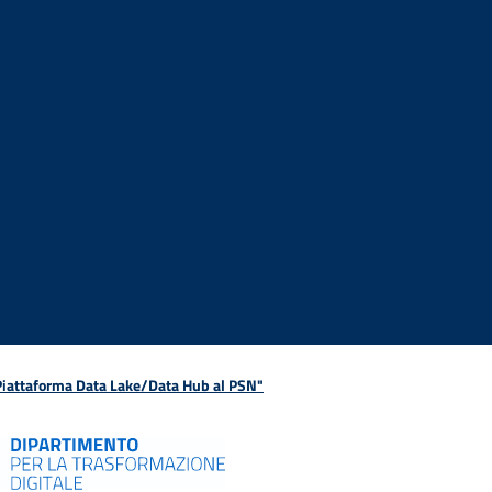
 Piattaforma Data Lake/Data Hub al PSN"