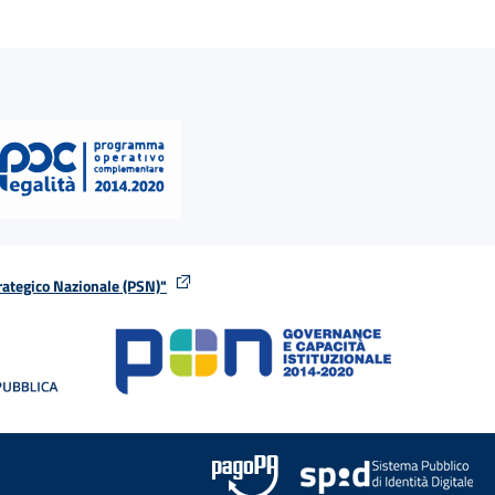
rategico Nazionale (PSN)"
tra
nella stessa finestra