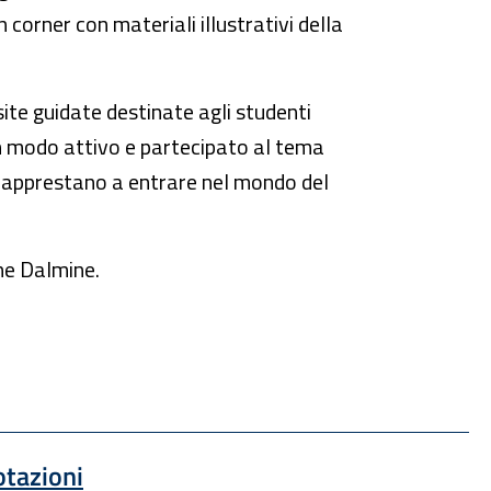
corner con materiali illustrativi della
te guidate destinate agli studenti
 in modo attivo e partecipato al tema
si apprestano a entrare nel mondo del
one Dalmine.
Sito esterno : apre una nuova finestra
otazioni