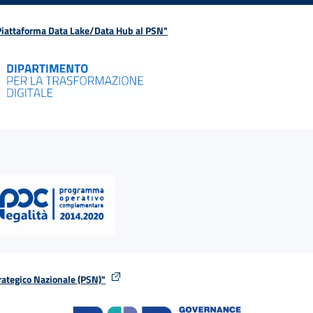
 Piattaforma Data Lake/Data Hub al PSN"
rategico Nazionale (PSN)"