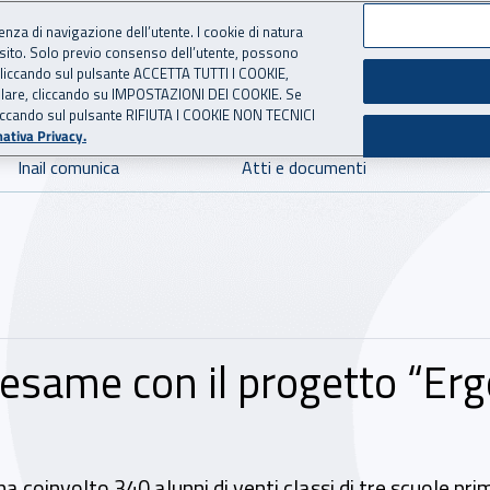
ienza di navigazione dell’utente. I cookie di natura
 sito. Solo previo consenso dell’utente, possono
 per l'Assicurazione contro 
ie cliccando sul pulsante ACCETTA TUTTI I COOKIE,
tallare, cliccando su IMPOSTAZIONI DEI COOKIE. Se
o cliccando sul pulsante RIFIUTA I COOKIE NON TECNICI
ativa Privacy.
Inail comunica
Atti e documenti
 esame con il progetto “Er
 ha coinvolto 340 alunni di venti classi di tre scuole pri