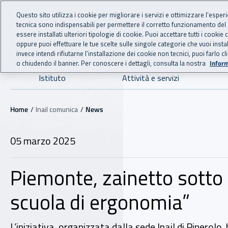
For international visitors
Vai al menu principale
Vai al contenuto principale
Questo sito utilizza i cookie per migliorare i servizi e ottimizzare l’esper
tecnica sono indispensabili per permettere il corretto funzionamento del
INAIL - Istituto Nazionale
essere installati ulteriori tipologie di cookie. Puoi accettare tutti i cook
oppure puoi effettuare le tue scelte sulle singole categorie che vuoi ins
invece intendi rifiutarne l’installazione dei cookie non tecnici, puoi farl
o chiudendo il banner. Per conoscere i dettagli, consulta la nostra
Inform
Navigazione principale
Istituto
Attività e servizi
Navigazione - Ti trovi in:
Home
Inail comunica
News
05 marzo 2025
Piemonte, zainetto sotto
scuola di ergonomia”
L’iniziativa, organizzata dalla sede Inail di Pinerolo,