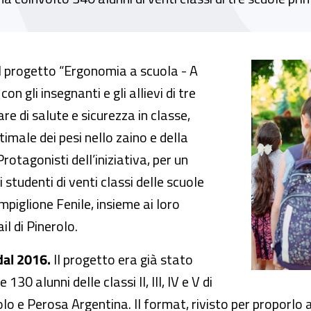
 con il progetto “Ergonomia a scuola – A s
il progetto “Ergonomia a scuola - A
con gli insegnanti e gli allievi di tre
re di salute e sicurezza in classe,
timale dei pesi nello zaino e della
rotagonisti dell’iniziativa, per un
i studenti di venti classi delle scuole
piglione Fenile, insieme ai loro
il di Pinerolo.
dal 2016.
Il progetto era già stato
0 alunni delle classi II, III, IV e V di
lo e Perosa Argentina. Il format, rivisto per proporlo an