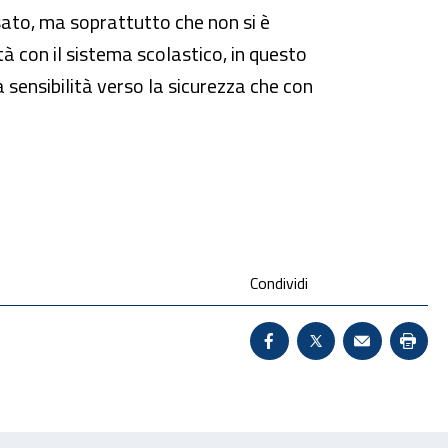
sato, ma soprattutto che non si è
tà con il sistema scolastico, in questo
 sensibilità verso la sicurezza che con
Condividi
Condividi su Facebook 
X - Sito esterno 
Invio Mail:
Stam