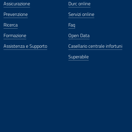
Assicurazione
Durc online
Prevenzione
Servizi online
Ricerca
Faq
Formazione
Open Data
Assistenza e Supporto
Casellario centrale infortuni
Superabile
ova finestra
in nuova finestra
tura in nuova finestra
 Apertura in nuova finestra
sterno - Apertura in nuova finestra
Apertura nella stessa finestra