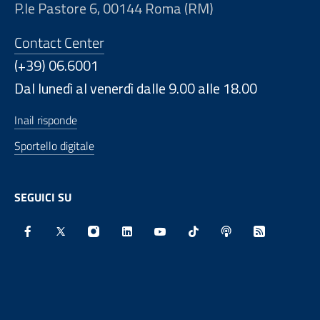
P.le Pastore 6, 00144 Roma (RM)
Contact Center
(+39) 06.6001
Dal lunedì al venerdì dalle 9.00 alle 18.00
Inail risponde
Sportello digitale
SEGUICI SU
Facebook - Sito esterno - Apertura in nuova finestra
X - Sito esterno - Apertura in nuova finestra
Instagram - Sito esterno - Apertura in nu
Linkedin - Sito esterno - Apertura 
Youtube - Sito esterno - Aper
TikTok - Sito esterno -
Spreaker - Sito e
Feed RSS - 