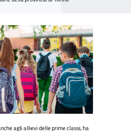
cuola di ergonomia”
che agli allievi delle prime classi, ha