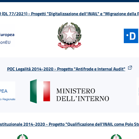
L 77/2021) - Progetti "Digitalizzazione dell’INAIL" e "Migrazione della
POC Legalità 2014-2020 - Progetto "Antifrode e Internal Audit"
tituzionale 2014-2020 - Progetto "Qualificazione dell'INAIL come Polo St