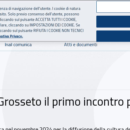
ienza di navigazione dell’utente. I cookie di natura
 sito. Solo previo consenso dell’utente, possono
 per l'Assicurazione contro 
ie cliccando sul pulsante ACCETTA TUTTI I COOKIE,
tallare, cliccando su IMPOSTAZIONI DEI COOKIE. Se
o cliccando sul pulsante RIFIUTA I COOKIE NON TECNICI
ativa Privacy.
Inail comunica
Atti e documenti
 Grosseto il primo incontro 
itta nel novembre 2024 per la diffusione della cultura d