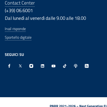
Contact Center
(+39) 06.6001
Dal lunedì al venerdì dalle 9.00 alle 18.00
Inail risponde
Sportello digitale
SEGUICI SU
Facebook - Sito esterno - Apertura in nuova finestra
X - Sito esterno - Apertura in nuova finestra
Instagram - Sito esterno - Apertura in nu
Linkedin - Sito esterno - Apertura 
Youtube - Sito esterno - Aper
TikTok - Sito esterno -
Spreaker - Sito e
Feed RSS - 
PNRR 2021-2026 – Next Generation EU (D