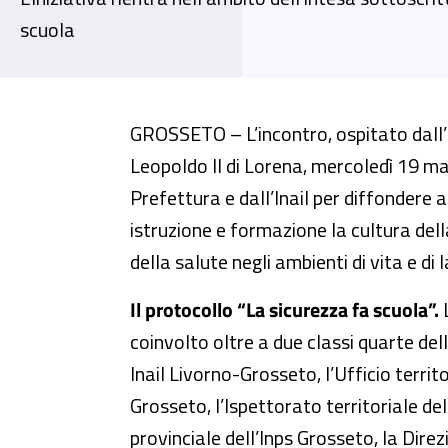
scuola
La sicurezza fa scuola. A Grosse
GROSSETO – L’incontro, ospitato dall
Leopoldo II di Lorena, mercoledì 19 m
Prefettura e dall’Inail per diffondere a
istruzione e formazione la cultura dell
della salute negli ambienti di vita e di 
Il protocollo “La sicurezza fa scuola”.
coinvolto oltre a due classi quarte dell’
Inail Livorno-Grosseto, l’Ufficio territ
Grosseto, l’Ispettorato territoriale de
provinciale dell’Inps Grosseto, la Direz