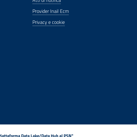
Atti di notifica
Provider Inail Ecm
Privacy e cookie
 Piattaforma Data Lake/Data Hub al PSN"