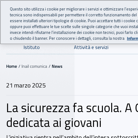
For international visitors
Vai al menu principale
Vai al contenuto principale
Questo sito utilizza i cookie per migliorare i servizi e ottimizzare l’esper
tecnica sono indispensabili per permettere il corretto funzionamento del
INAIL - Istituto Nazionale
essere installati ulteriori tipologie di cookie. Puoi accettare tutti i cook
oppure puoi effettuare le tue scelte sulle singole categorie che vuoi ins
invece intendi rifiutarne l’installazione dei cookie non tecnici, puoi farl
o chiudendo il banner. Per conoscere i dettagli, consulta la nostra
Inform
Navigazione principale
Istituto
Attività e servizi
Navigazione - Ti trovi in:
Home
Inail comunica
News
21 marzo 2025
La sicurezza fa scuola. A
dedicata ai giovani
L’iniziativa rientra nell’ambito dell’intesa sottoscr