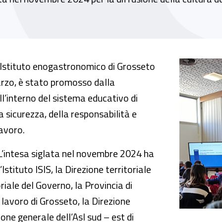
to il primo incontro per la prevenzione dedi
’Istituto enogastronomico di Grosseto
arzo, è stato promosso dalla
ll’interno del sistema educativo di
a sicurezza, della responsabilità e
lavoro.
L’intesa siglata nel novembre 2024 ha
Istituto ISIS, la Direzione territoriale
oriale del Governo, la Provincia di
l lavoro di Grosseto, la Direzione
ione generale dell’Asl sud – est di