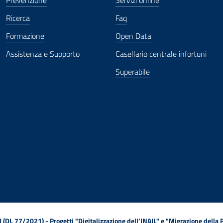
Prevenzione
Servizi online
Ricerca
Faq
Formazione
Open Data
Assistenza e Supporto
Casellario centrale infortuni
Superabile
ova finestra
in nuova finestra
tura in nuova finestra
 Apertura in nuova finestra
sterno - Apertura in nuova finestra
Apertura nella stessa finestra
L 77/2021) - Progetti "Digitalizzazione dell’INAIL" e "Migrazione della