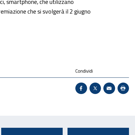
ici, smartphone, che utilizzano
remiazione che si svolgerà il 2 giugno
Condividi
Condividi su Facebook 
X - Sito esterno 
Invio Mail:
Stam