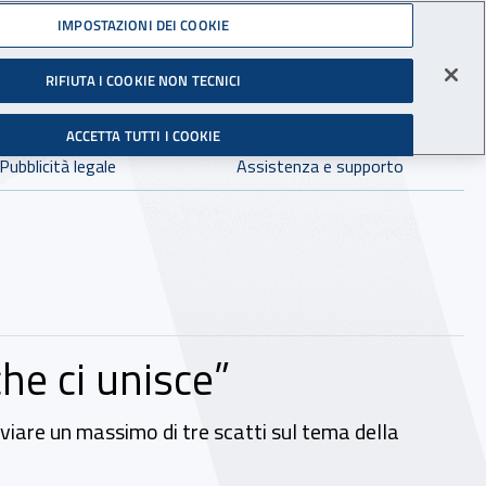
Accedi ai servizi online
IMPOSTAZIONI DEI COOKIE
gli Infortuni sul Lavoro
RIFIUTA I COOKIE NON TECNICI
Facebook - Sito esterno - Apertura in nuova finestra
X - Sito esterno - Apertura in nuova finestra
Instagram - Sito esterno - Apertura in 
Linkedin - Sito esterno - Apertur
Youtube - Sito esterno - A
Tiktok - Sito estern
Spreaker - Si
Feed R
in:
tutto INAIL.it
Avvia r
ACCETTA TUTTI I COOKIE
Dove cercare:
Pubblicità legale
Assistenza e supporto
che ci unisce”
nviare un massimo di tre scatti sul tema della