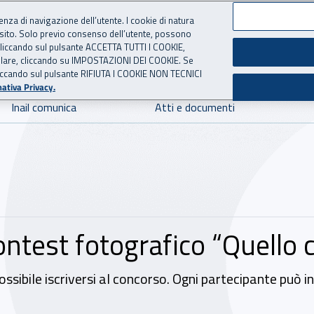
ienza di navigazione dell’utente. I cookie di natura
 sito. Solo previo consenso dell’utente, possono
 per l'Assicurazione contro 
ie cliccando sul pulsante ACCETTA TUTTI I COOKIE,
tallare, cliccando su IMPOSTAZIONI DEI COOKIE. Se
o cliccando sul pulsante RIFIUTA I COOKIE NON TECNICI
ativa Privacy.
Inail comunica
Atti e documenti
 contest fotografico “Quello 
ssibile iscriversi al concorso. Ogni partecipante può i