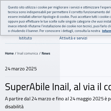
For international visitors
Vai al menu principale
Vai al contenuto principale
Questo sito utilizza i cookie per migliorare i servizi e ottimizzare l’esper
tecnica sono indispensabili per permettere il corretto funzionamento del
INAIL - Istituto Nazionale
essere installati ulteriori tipologie di cookie. Puoi accettare tutti i cook
oppure puoi effettuare le tue scelte sulle singole categorie che vuoi ins
invece intendi rifiutarne l’installazione dei cookie non tecnici, puoi farl
o chiudendo il banner. Per conoscere i dettagli, consulta la nostra
Inform
Navigazione principale
Istituto
Attività e servizi
Navigazione - Ti trovi in:
Home
Inail comunica
News
24 marzo 2025
SuperAbile Inail, al via il
A partire dal 24 marzo e fino al 24 maggio 2025 è po
disabilità