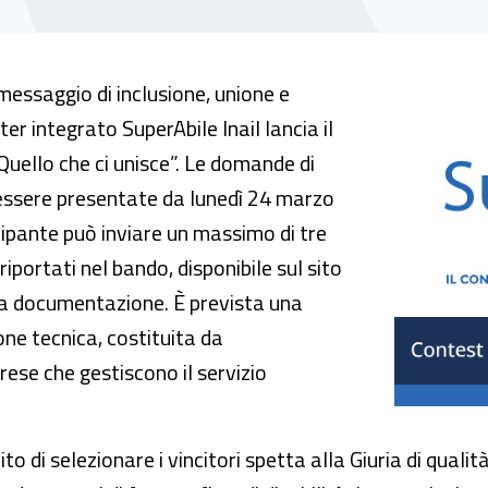
st fotografico “Quello che ci unisce”
messaggio di inclusione, unione e
ter integrato SuperAbile Inail lancia il
uello che ci unisce”. Le domande di
essere presentate da lunedì 24 marzo
pante può inviare un massimo di tre
riportati nel bando, disponibile sul sito
iva documentazione. È prevista una
ne tecnica, costituita da
rese che gestiscono il servizio
to di selezionare i vincitori spetta alla Giuria di quali