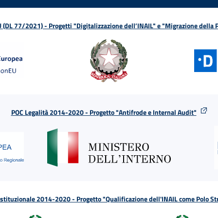
L 77/2021) - Progetti "Digitalizzazione dell’INAIL" e "Migrazione della
POC Legalità 2014-2020 - Progetto "Antifrode e Internal Audit"
tituzionale 2014-2020 - Progetto "Qualificazione dell'INAIL come Polo St