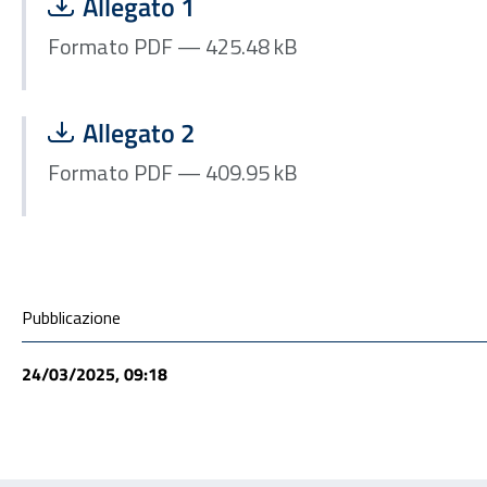
Scarica file:
Formato PDF — Dimensione 425.48 kB
Allegato 1
Formato PDF — 425.48 kB
Scarica file:
Formato PDF — Dimensione 409.95 kB
Allegato 2
Formato PDF — 409.95 kB
Condivisione social
Pubblicazione
24/03/2025, 09:18