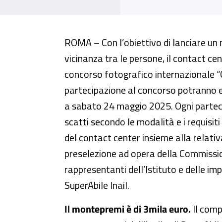
SuperAbile Inail, al via il conte
ROMA – Con l’obiettivo di lanciare un 
vicinanza tra le persone, il contact cen
concorso fotografico internazionale “Q
partecipazione al concorso potranno 
a sabato 24 maggio 2025. Ogni parteci
scatti secondo le modalità e i requisiti 
del contact center insieme alla relat
preselezione ad opera della Commissio
rappresentanti dell’Istituto e delle imp
SuperAbile Inail.
Il montepremi è di 3mila euro.
Il compi