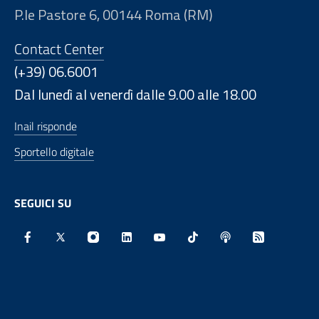
P.le Pastore 6, 00144 Roma (RM)
Contact Center
(+39) 06.6001
Dal lunedì al venerdì dalle 9.00 alle 18.00
Inail risponde
Sportello digitale
SEGUICI SU
Facebook - Sito esterno - Apertura in nuova finestra
X - Sito esterno - Apertura in nuova finestra
Instagram - Sito esterno - Apertura in nu
Linkedin - Sito esterno - Apertura 
Youtube - Sito esterno - Aper
TikTok - Sito esterno -
Spreaker - Sito e
Feed RSS - 