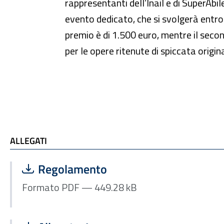
rappresentanti dell’Inail e di SuperAbil
evento dedicato, che si svolgerà entro i
premio è di 1.500 euro, mentre il sec
per le opere ritenute di spiccata origina
ALLEGATI e TI POTREBBE INTERESSARE
ALLEGATI
Scarica file:
Formato PDF — Dimensione 449.28 kB
Regolamento
Formato PDF — 449.28 kB