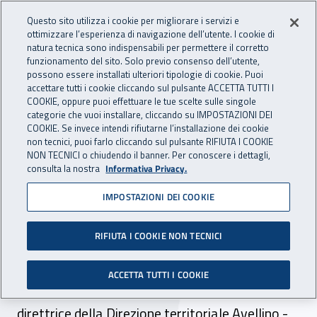
Accedi ai servizi online
For international visitors
Vai al menu principale
Vai al contenuto principale
Questo sito utilizza i cookie per migliorare i servizi e
ottimizzare l’esperienza di navigazione dell’utente. I cookie di
INAIL - Istituto Nazionale per 
natura tecnica sono indispensabili per permettere il corretto
Apri cerca
Apr
funzionamento del sito. Solo previo consenso dell’utente,
possono essere installati ulteriori tipologie di cookie. Puoi
Navigazione principale
accettare tutti i cookie cliccando sul pulsante ACCETTA TUTTI I
COOKIE, oppure puoi effettuare le tue scelte sulle singole
Navigazione - Ti trovi in:
Home
Inail comunica
News
categorie che vuoi installare, cliccando su IMPOSTAZIONI DEI
COOKIE. Se invece intendi rifiutarne l’installazione dei cookie
non tecnici, puoi farlo cliccando sul pulsante RIFIUTA I COOKIE
NON TECNICI o chiudendo il banner. Per conoscere i dettagli,
12 marzo 2025
consulta la nostra
Informativa Privacy.
IMPOSTAZIONI DEI COOKIE
A Grottaminarda
inaugurata l’agenzia Inail
RIFIUTA I COOKIE NON TECNICI
Presso la località irpina è stato aperto il nuovo
ACCETTA TUTTI I COOKIE
sportello dell’Istituto, alla presenza della
direttrice della Direzione territoriale Avellino -