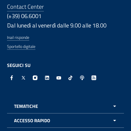
Contact Center
(+39) 06.6001
Dal lunedì al venerdì dalle 9.00 alle 18.00
Inail risponde
Sportello digitale
SEGUICI SU
Facebook - Sito esterno - Apertura in nuova finestra
X - Sito esterno - Apertura in nuova finestra
Instagram - Sito esterno - Apertura in nuo
Linkedin - Sito esterno - Apertura in 
Youtube - Sito esterno - Apertur
TikTok - Sito esterno - Ape
Spreaker - Sito estern
Feed RSS - Apert
TEMATICHE
APRI 
ACCESSO RAPIDO
APRI 