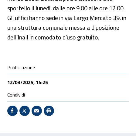
sportello il lunedì, dalle ore 9.00 alle ore 12.00.
Gli uffici hanno sede in via Largo Mercato 39, in
una struttura comunale messa a diposizione
dell’Inail in comodato d’uso gratuito.
Condivisione social
Pubblicazione
12/03/2025, 14:25
Condividi
Condividi su Facebook - Sito esterno - Apertura in 
X - Sito esterno - Apertura in nuova finestra
Invio Mail: apre il programma di posta el
Stampa pagina: scelta meno ecologic