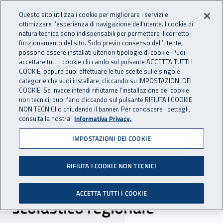
Accedi ai servizi online
For international visitors
Vai al menu principale
Vai al contenuto principale
Questo sito utilizza i cookie per migliorare i servizi e
ottimizzare l’esperienza di navigazione dell’utente. I cookie di
INAIL - Istituto Nazionale per 
natura tecnica sono indispensabili per permettere il corretto
Apri cerca
Apr
funzionamento del sito. Solo previo consenso dell’utente,
possono essere installati ulteriori tipologie di cookie. Puoi
Navigazione principale
accettare tutti i cookie cliccando sul pulsante ACCETTA TUTTI I
COOKIE, oppure puoi effettuare le tue scelte sulle singole
Navigazione - Ti trovi in:
Home
Inail comunica
News
categorie che vuoi installare, cliccando su IMPOSTAZIONI DEI
COOKIE. Se invece intendi rifiutarne l’installazione dei cookie
non tecnici, puoi farlo cliccando sul pulsante RIFIUTA I COOKIE
NON TECNICI o chiudendo il banner. Per conoscere i dettagli,
05 febbraio 2025
consulta la nostra
Informativa Privacy.
IMPOSTAZIONI DEI COOKIE
Sicurezza sul lavoro,
rinnovato in Liguria
RIFIUTA I COOKIE NON TECNICI
l’accordo tra Inail e Ufficio
ACCETTA TUTTI I COOKIE
scolastico regionale