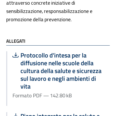
attraverso concrete iniziative di
sensibilizzazione, responsabilizzazione e
promozione della prevenzione.
ALLEGATI
ALLEGATI
Scarica file:
Formato PDF — Dimensione 142.80 k
Protocollo d'intesa per la
diffusione nelle scuole della
cultura della salute e sicurezza
sul lavoro e negli ambienti di
vita
Formato PDF — 142.80 kB
Scarica file:
Formato PDF — Dimensione 11.54 MB
Piano integrato per la salute e