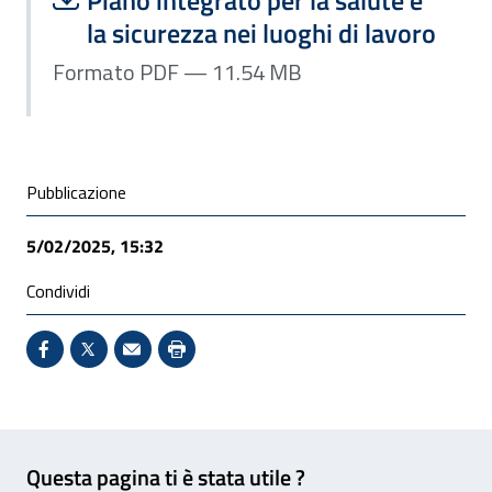
la sicurezza nei luoghi di lavoro
Formato PDF — 11.54 MB
Condivisione social
Pubblicazione
5/02/2025, 15:32
Condividi
Condividi su Facebook - Sito esterno - Apertura in 
X - Sito esterno - Apertura in nuova finestra
Invio Mail: apre il programma di posta el
Stampa pagina: scelta meno ecologic
Feedback
Questa pagina ti è stata utile ?