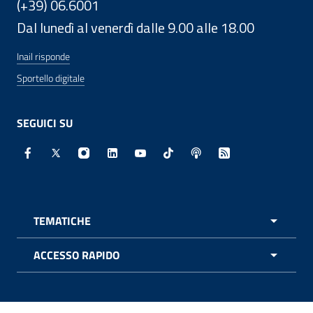
(+39) 06.6001
Dal lunedì al venerdì dalle 9.00 alle 18.00
Inail risponde
Sportello digitale
SEGUICI SU
Facebook - Sito esterno - Apertura in nuova finestra
X - Sito esterno - Apertura in nuova finestra
Instagram - Sito esterno - Apertura in nuo
Linkedin - Sito esterno - Apertura in 
Youtube - Sito esterno - Apertur
TikTok - Sito esterno - Ape
Spreaker - Sito estern
Feed RSS - Apert
TEMATICHE
APRI 
ACCESSO RAPIDO
APRI 