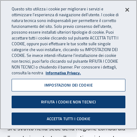
Accedi ai servizi online
For international visitors
Vai al menu principale
Vai al contenuto principale
Questo sito utilizza i cookie per migliorare i servizi e
ottimizzare l’esperienza di navigazione dell’utente. I cookie di
INAIL - Istituto Nazionale per 
natura tecnica sono indispensabili per permettere il corretto
Apri cerca
Apr
funzionamento del sito. Solo previo consenso dell’utente,
possono essere installati ulteriori tipologie di cookie. Puoi
Navigazione principale
accettare tutti i cookie cliccando sul pulsante ACCETTA TUTTI I
COOKIE, oppure puoi effettuare le tue scelte sulle singole
Navigazione - Ti trovi in:
Home
Inail comunica
News
categorie che vuoi installare, cliccando su IMPOSTAZIONI DEI
COOKIE. Se invece intendi rifiutarne l’installazione dei cookie
non tecnici, puoi farlo cliccando sul pulsante RIFIUTA I COOKIE
NON TECNICI o chiudendo il banner. Per conoscere i dettagli,
07 febbraio 2025
consulta la nostra
Informativa Privacy.
IMPOSTAZIONI DEI COOKIE
“Milano Cortina: un ponte
tra grandi opere, sicurezza
RIFIUTA I COOKIE NON TECNICI
e sport”
ACCETTA TUTTI I COOKIE
Si è svolto nella sede della Regione Lombardia