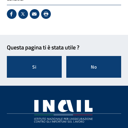
Condividi su Facebook - Sito esterno - Apertura in 
X - Sito esterno - Apertura in nuova finestra
Invio Mail: apre il programma di posta el
Stampa pagina: scelta meno ecologic
Feedback
Questa pagina ti è stata utile ?
Si
No
Footer