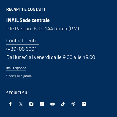
RECAPITI E CONTATTI
INAIL Sede centrale
P.le Pastore 6, 00144 Roma (RM)
Contact Center
(+39) 06.6001
Dal lunedì al venerdì dalle 9.00 alle 18.00
Inail risponde
Sportello digitale
SEGUICI SU
Facebook - Sito esterno - Apertura in nuova finestra
X - Sito esterno - Apertura in nuova finestra
Instagram - Sito esterno - Apertura in nuo
Linkedin - Sito esterno - Apertura in 
Youtube - Sito esterno - Apertur
TikTok - Sito esterno - Ape
Spreaker - Sito estern
Feed RSS - Apert