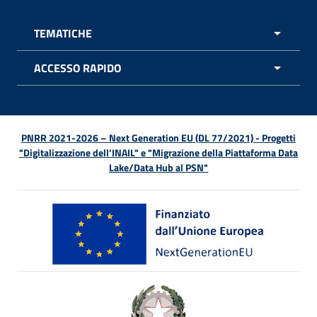
TEMATICHE
APRI 
ACCESSO RAPIDO
APRI 
PNRR 2021-2026 – Next Generation EU (DL 77/2021) - Progetti
"Digitalizzazione dell’INAIL" e "Migrazione della Piattaforma Data
Lake/Data Hub al PSN"