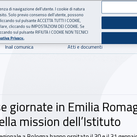
ienza di navigazione dell’utente. I cookie di natura
 sito. Solo previo consenso dell’utente, possono
 per l'Assicurazione contro 
ie cliccando sul pulsante ACCETTA TUTTI I COOKIE,
tallare, cliccando su IMPOSTAZIONI DEI COOKIE. Se
o cliccando sul pulsante RIFIUTA I COOKIE NON TECNICI
ativa Privacy.
Inail comunica
Atti e documenti
se giornate in Emilia Romag
lla mission dell’Istituto
 regionale a Bologna hanno ospitato il 30 e il 31 genna