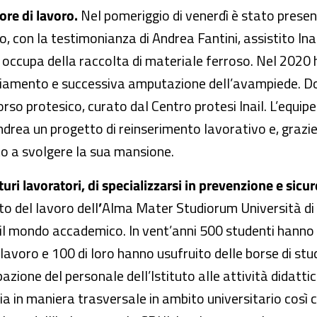
ore di lavoro.
Nel pomeriggio di venerdì è stato prese
o, con la testimonianza di Andrea Fantini, assistito Inai
 occupa della raccolta di materiale ferroso. Nel 2020 h
iamento e successiva amputazione dell’avampiede. Dopo 
corso protesico, curato dal Centro protesi Inail. L’equip
Andrea un progetto di reinserimento lavorativo e, grazie
o a svolgere la sua mansione.
turi lavoratori, di specializzarsi in prevenzione e sicur
to del lavoro dell
’
Alma Mater Studiorum Università di 
il mondo accademico. In vent’anni 500 studenti hanno pa
lavoro e 100 di loro hanno usufruito delle borse di stud
azione del personale dell’Istituto alle attività didatti
lia in maniera trasversale in ambito universitario così