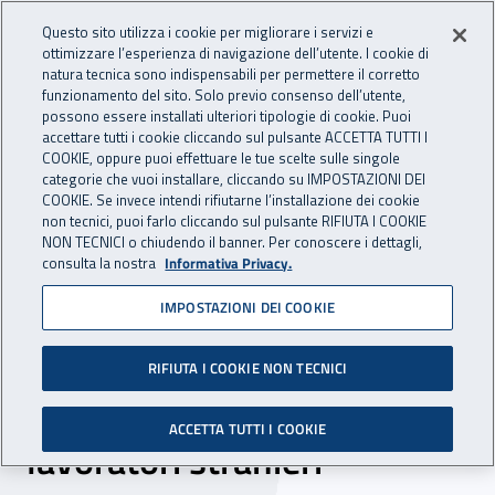
Accedi ai servizi online
For international visitors
Vai al menu principale
Vai al contenuto principale
Questo sito utilizza i cookie per migliorare i servizi e
ottimizzare l’esperienza di navigazione dell’utente. I cookie di
INAIL - Istituto Nazionale per 
natura tecnica sono indispensabili per permettere il corretto
Apri cerca
Apr
funzionamento del sito. Solo previo consenso dell’utente,
possono essere installati ulteriori tipologie di cookie. Puoi
Navigazione principale
accettare tutti i cookie cliccando sul pulsante ACCETTA TUTTI I
COOKIE, oppure puoi effettuare le tue scelte sulle singole
Navigazione - Ti trovi in:
Home
Inail comunica
News
categorie che vuoi installare, cliccando su IMPOSTAZIONI DEI
COOKIE. Se invece intendi rifiutarne l’installazione dei cookie
non tecnici, puoi farlo cliccando sul pulsante RIFIUTA I COOKIE
NON TECNICI o chiudendo il banner. Per conoscere i dettagli,
10 gennaio 2025
consulta la nostra
Informativa Privacy.
IMPOSTAZIONI DEI COOKIE
Un focus Inail sulla
comunicazione in materia di
RIFIUTA I COOKIE NON TECNICI
salute e sicurezza per i
ACCETTA TUTTI I COOKIE
lavoratori stranieri