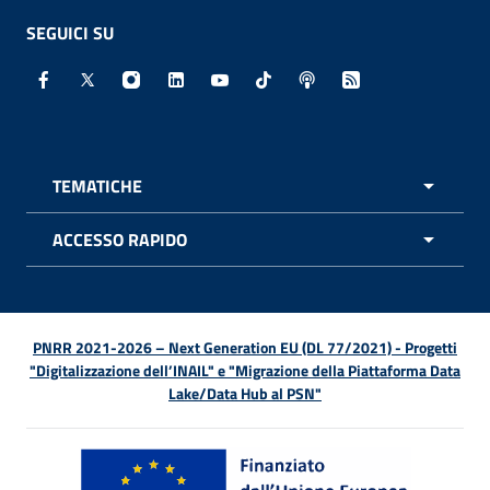
SEGUICI SU
Facebook - Sito esterno - Apertura in nuova finestra
X - Sito esterno - Apertura in nuova finestra
Instagram - Sito esterno - Apertura in nuo
Linkedin - Sito esterno - Apertura in 
Youtube - Sito esterno - Apertur
TikTok - Sito esterno - Ape
Spreaker - Sito estern
Feed RSS - Apert
TEMATICHE
APRI 
ACCESSO RAPIDO
APRI 
PNRR 2021-2026 – Next Generation EU (DL 77/2021) - Progetti
"Digitalizzazione dell’INAIL" e "Migrazione della Piattaforma Data
Lake/Data Hub al PSN"