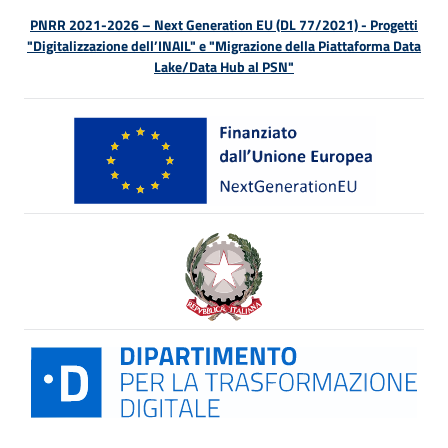
PNRR 2021-2026 – Next Generation EU (DL 77/2021) - Progetti
"Digitalizzazione dell’INAIL" e "Migrazione della Piattaforma Data
Lake/Data Hub al PSN"