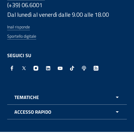
(+39) 06.6001
Dal lunedì al venerdì dalle 9.00 alle 18.00
Inail risponde
Sportello digitale
SEGUICI SU
Facebook - Sito esterno - Apertura in nuova finestra
X - Sito esterno - Apertura in nuova finestra
Instagram - Sito esterno - Apertura in nuo
Linkedin - Sito esterno - Apertura in 
Youtube - Sito esterno - Apertur
TikTok - Sito esterno - Ape
Spreaker - Sito estern
Feed RSS - Apert
TEMATICHE
APRI 
ACCESSO RAPIDO
APRI 