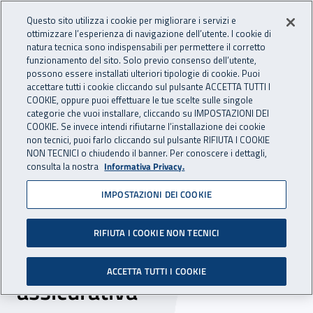
Accedi ai servizi online
For international visitors
Vai al menu principale
Vai al contenuto principale
Questo sito utilizza i cookie per migliorare i servizi e
ottimizzare l’esperienza di navigazione dell’utente. I cookie di
INAIL - Istituto Nazionale per 
natura tecnica sono indispensabili per permettere il corretto
Apri cerca
Apr
funzionamento del sito. Solo previo consenso dell’utente,
possono essere installati ulteriori tipologie di cookie. Puoi
Navigazione principale
accettare tutti i cookie cliccando sul pulsante ACCETTA TUTTI I
COOKIE, oppure puoi effettuare le tue scelte sulle singole
Navigazione - Ti trovi in:
Home
Inail comunica
News
categorie che vuoi installare, cliccando su IMPOSTAZIONI DEI
COOKIE. Se invece intendi rifiutarne l’installazione dei cookie
non tecnici, puoi farlo cliccando sul pulsante RIFIUTA I COOKIE
NON TECNICI o chiudendo il banner. Per conoscere i dettagli,
24 gennaio 2025
consulta la nostra
Informativa Privacy.
IMPOSTAZIONI DEI COOKIE
Prevenzione degli infortuni
domestici, un evento a
RIFIUTA I COOKIE NON TECNICI
Firenze per la tutela
ACCETTA TUTTI I COOKIE
assicurativa