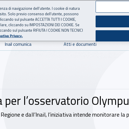
ienza di navigazione dell’utente. I cookie di natura
 sito. Solo previo consenso dell’utente, possono
 per l'Assicurazione contro 
ie cliccando sul pulsante ACCETTA TUTTI I COOKIE,
tallare, cliccando su IMPOSTAZIONI DEI COOKIE. Se
o cliccando sul pulsante RIFIUTA I COOKIE NON TECNICI
ativa Privacy.
Inail comunica
Atti e documenti
a per l’osservatorio Olymp
Regione e dall’Inail, l’iniziativa intende monitorare la