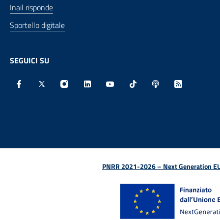
Inail risponde
Sportello digitale
SEGUICI SU
Facebook - Sito esterno - Apertura in nuova finestra
X - Sito esterno - Apertura in nuova finestra
Instagram - Sito esterno - Apertura in nu
Linkedin - Sito esterno - Apertura 
Youtube - Sito esterno - Aper
TikTok - Sito esterno -
Spreaker - Sito e
Feed RSS - 
PNRR 2021-2026 – Next Generation EU (D