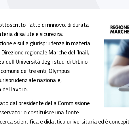
 l’osservatorio Olympus
oscritto l’atto di rinnovo, di durata
teria di salute e sicurezza:
ione e sulla giurisprudenza in materia
 Direzione regionale Marche dell’Inail,
a dell’Università degli studi di Urbino
a comune dei tre enti, Olympus
iurisprudenziale nazionale,
 del lavoro.
ato dal presidente della Commissione
osservatorio costituisce una fonte
icerca scientifica e didattica universitaria ed è concep