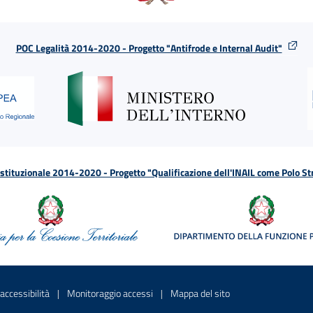
POC Legalità 2014-2020 - Progetto "Antifrode e Internal Audit"
tituzionale 2014-2020 - Progetto "Qualificazione dell'INAIL come Polo St
a
 in una nuova finestra
Sito interno - Apre in una nuova finestra
Sito interno - Apre in una nuova fines
Sito interno - Apre 
accessibilità
Monitoraggio accessi
Mappa del sito