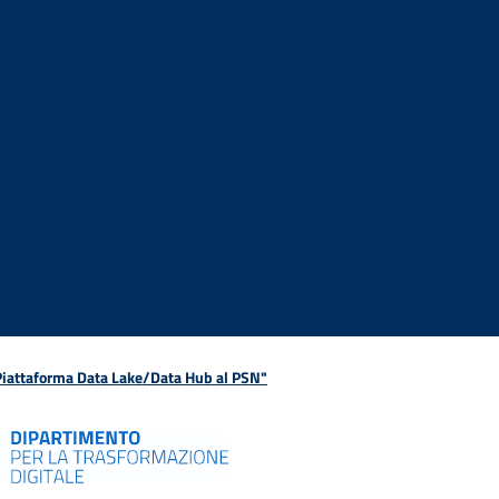
 Piattaforma Data Lake/Data Hub al PSN"