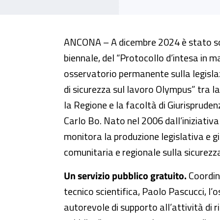
Marche, rinnovata l’intesa per
ANCONA – A dicembre 2024 è stato sott
biennale, del “Protocollo d’intesa in ma
osservatorio permanente sulla legislaz
di sicurezza sul lavoro Olympus” tra la
la Regione e la facoltà di Giurisprudenz
Carlo Bo. Nato nel 2006 dall’iniziativ
monitora la produzione legislativa e g
comunitaria e regionale sulla sicurezza
Un servizio pubblico gratuito.
Coordin
tecnico scientifica, Paolo Pascucci, l’
autorevole di supporto all’attività di r