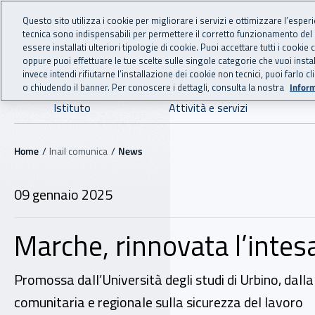
For international visitors
Vai al menu principale
Vai al contenuto principale
Questo sito utilizza i cookie per migliorare i servizi e ottimizzare l’esper
tecnica sono indispensabili per permettere il corretto funzionamento del
INAIL - Istituto Nazionale
essere installati ulteriori tipologie di cookie. Puoi accettare tutti i cook
oppure puoi effettuare le tue scelte sulle singole categorie che vuoi ins
invece intendi rifiutarne l’installazione dei cookie non tecnici, puoi farl
o chiudendo il banner. Per conoscere i dettagli, consulta la nostra
Inform
Navigazione principale
Istituto
Attività e servizi
Navigazione - Ti trovi in:
Home
Inail comunica
News
09 gennaio 2025
Marche, rinnovata l’intes
Promossa dall’Università degli studi di Urbino, dalla 
comunitaria e regionale sulla sicurezza del lavoro