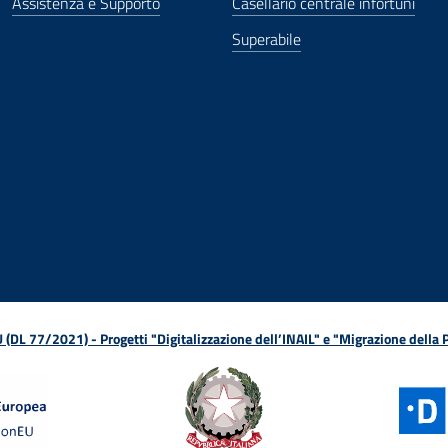
Assistenza e Supporto
Casellario centrale infortuni
Superabile
ova finestra
in nuova finestra
tura in nuova finestra
 Apertura in nuova finestra
sterno - Apertura in nuova finestra
Apertura nella stessa finestra
L 77/2021) - Progetti "Digitalizzazione dell’INAIL" e "Migrazione della