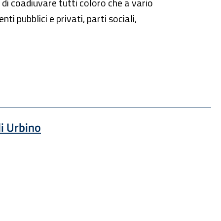
di coadiuvare tutti coloro che a vario
ti pubblici e privati, parti sociali,
Sito esterno : apre una nuova finestra
di Urbino