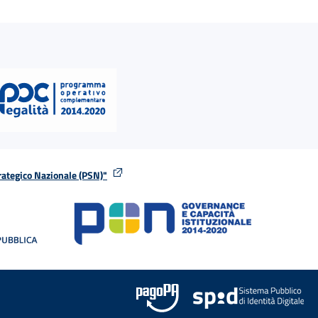
rategico Nazionale (PSN)"
tra
nella stessa finestra