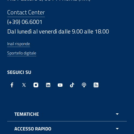
Contact Center
(+39) 06.6001
Dal lunedì al venerdì dalle 9.00 alle 18.00
Inail risponde
Sportello digitale
SEGUICI SU
Facebook - Sito esterno - Apertura in nuova finestra
X - Sito esterno - Apertura in nuova finestra
Instagram - Sito esterno - Apertura in nuo
Linkedin - Sito esterno - Apertura in 
Youtube - Sito esterno - Apertur
TikTok - Sito esterno - Ape
Spreaker - Sito estern
Feed RSS - Apert
TEMATICHE
APRI 
ACCESSO RAPIDO
APRI 