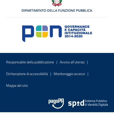
Menu di servizio
Sito interno - Apre in una nuova finestr
Sito interno - Apre
Responsabile della pubblicazione
Avviso all’utenza
Sito interno - Apre in una nuova finestra
Sito interno - Apre
Dichiarazione di accessibilità
Monitoraggio accessi
Sito interno - Apre nella stessa finestra
Mappa del sito