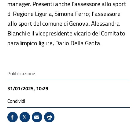
manager. Presenti anche l’assessore allo sport
di Regione Liguria, Simona Ferro; l'assessore
allo sport del comune di Genova, Alessandra
Bianchi e il vicepresidente vicario del Comitato
paralimpico ligure, Dario Della Gatta.
Condivisione social
Pubblicazione
31/01/2025, 10:29
Condividi
Condividi su Facebook - Sito esterno - Apertura in 
X - Sito esterno - Apertura in nuova finestra
Invio Mail: apre il programma di posta el
Stampa pagina: scelta meno ecologic