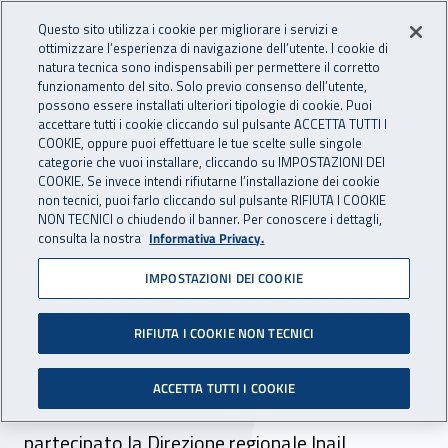
Accedi ai servizi online
For international visitors
Vai al menu principale
Vai al contenuto principale
Questo sito utilizza i cookie per migliorare i servizi e
ottimizzare l’esperienza di navigazione dell’utente. I cookie di
INAIL - Istituto Nazionale per 
natura tecnica sono indispensabili per permettere il corretto
Apri cerca
Apr
funzionamento del sito. Solo previo consenso dell’utente,
possono essere installati ulteriori tipologie di cookie. Puoi
Navigazione principale
accettare tutti i cookie cliccando sul pulsante ACCETTA TUTTI I
COOKIE, oppure puoi effettuare le tue scelte sulle singole
Navigazione - Ti trovi in:
Home
Inail comunica
News
categorie che vuoi installare, cliccando su IMPOSTAZIONI DEI
COOKIE. Se invece intendi rifiutarne l’installazione dei cookie
non tecnici, puoi farlo cliccando sul pulsante RIFIUTA I COOKIE
NON TECNICI o chiudendo il banner. Per conoscere i dettagli,
31 gennaio 2025
consulta la nostra
Informativa Privacy.
IMPOSTAZIONI DEI COOKIE
La Liguria premia i suoi
atleti paralimpici
RIFIUTA I COOKIE NON TECNICI
Al riconoscimento per le benemerenze sportive
ACCETTA TUTTI I COOKIE
promosso dal Comitato paralimpico italiano ha
partecipato la Direzione regionale Inail