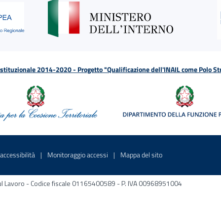
tituzionale 2014-2020 - Progetto "Qualificazione dell'INAIL come Polo St
a
 in una nuova finestra
Sito interno - Apre in una nuova finestra
Sito interno - Apre in una nuova fines
Sito interno - Apre 
accessibilità
Monitoraggio accessi
Mappa del sito
ni sul Lavoro - Codice fiscale 01165400589 - P. IVA 00968951004