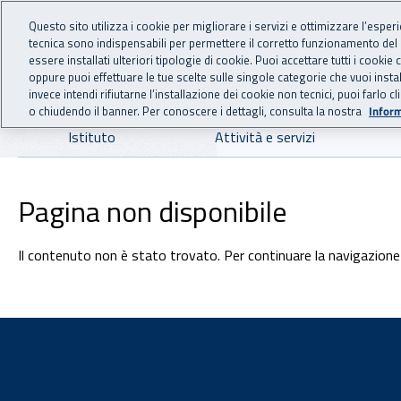
For international visitors
Vai al menu principale
Vai al contenuto principale
Questo sito utilizza i cookie per migliorare i servizi e ottimizzare l’esper
tecnica sono indispensabili per permettere il corretto funzionamento del
INAIL - Istituto Nazionale
essere installati ulteriori tipologie di cookie. Puoi accettare tutti i cook
oppure puoi effettuare le tue scelte sulle singole categorie che vuoi ins
invece intendi rifiutarne l’installazione dei cookie non tecnici, puoi farl
o chiudendo il banner. Per conoscere i dettagli, consulta la nostra
Inform
Navigazione principale
Istituto
Attività e servizi
Pagina non disponibile
Il contenuto non è stato trovato. Per continuare la navigazione 
Footer