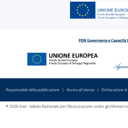
PON Governance e Capacità Is
Menu di servizio
Sito interno - Apre in una nuova finestr
Sito interno - Apre
Responsabile della pubblicazione
Avviso all’utenza
Dichiarazione di 
© 2026 Inail - Istituto Nazionale per l'Assicurazione contro gli Infortu