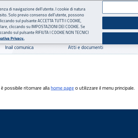
ienza di navigazione dell’utente. I cookie di natura
 sito. Solo previo consenso dell’utente, possono
 per l'Assicurazione contro 
ie cliccando sul pulsante ACCETTA TUTTI I COOKIE,
tallare, cliccando su IMPOSTAZIONI DEI COOKIE. Se
o cliccando sul pulsante RIFIUTA I COOKIE NON TECNICI
ativa Privacy.
Inail comunica
Atti e documenti
è possibile ritornare alla
home page
o utilizzare il menu principale.