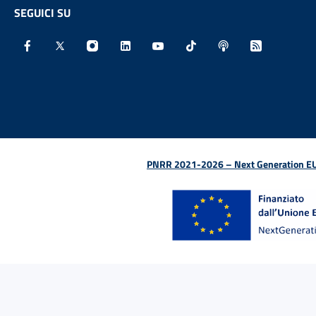
SEGUICI SU
Facebook - Sito esterno - Apertura in nuova finestra
X - Sito esterno - Apertura in nuova finestra
Instagram - Sito esterno - Apertura in nu
Linkedin - Sito esterno - Apertura 
Youtube - Sito esterno - Aper
TikTok - Sito esterno -
Spreaker - Sito e
Feed RSS - 
PNRR 2021-2026 – Next Generation EU (D