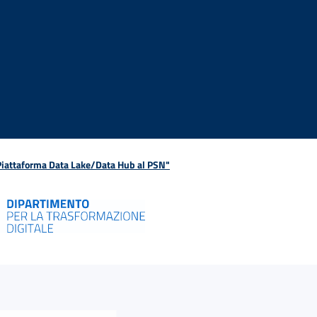
 Piattaforma Data Lake/Data Hub al PSN"