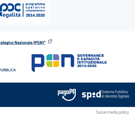
rategico Nazionale (PSN)"
tra
nella stessa finestra
Apr
Social media policy