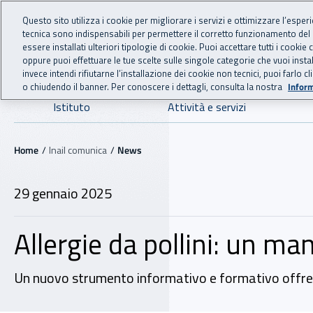
For international visitors
Vai al menu principale
Vai al contenuto principale
Questo sito utilizza i cookie per migliorare i servizi e ottimizzare l’esper
tecnica sono indispensabili per permettere il corretto funzionamento del
INAIL - Istituto Nazionale
essere installati ulteriori tipologie di cookie. Puoi accettare tutti i cook
oppure puoi effettuare le tue scelte sulle singole categorie che vuoi ins
invece intendi rifiutarne l’installazione dei cookie non tecnici, puoi farl
o chiudendo il banner. Per conoscere i dettagli, consulta la nostra
Inform
Navigazione principale
Istituto
Attività e servizi
Navigazione - Ti trovi in:
Home
Inail comunica
News
29 gennaio 2025
Allergie da pollini: un ma
Un nuovo strumento informativo e formativo offre spu