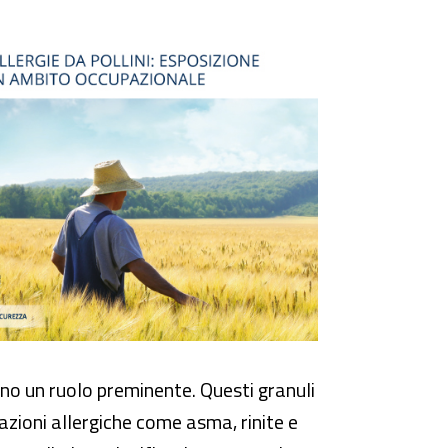
oro
anno un ruolo preminente. Questi granuli
tazioni allergiche come asma, rinite e