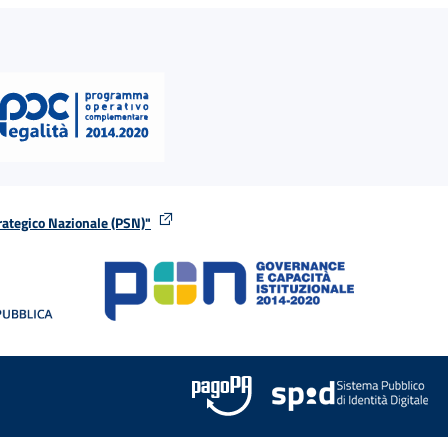
rategico Nazionale (PSN)"
tra
nella stessa finestra