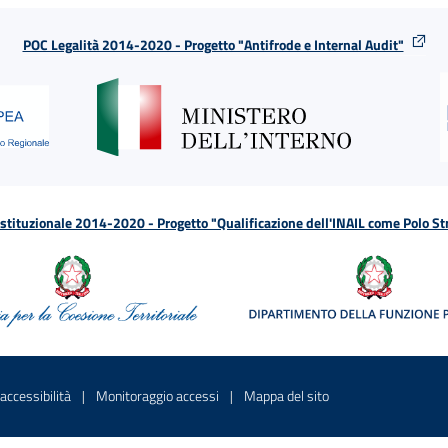
POC Legalità 2014-2020 - Progetto "Antifrode e Internal Audit"
tituzionale 2014-2020 - Progetto "Qualificazione dell'INAIL come Polo St
a
 in una nuova finestra
Sito interno - Apre in una nuova finestra
Sito interno - Apre in una nuova fines
Sito interno - Apre 
accessibilità
Monitoraggio accessi
Mappa del sito