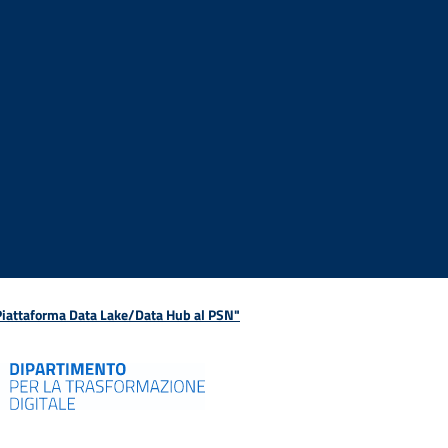
 Piattaforma Data Lake/Data Hub al PSN"