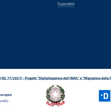
Superabile
ova finestra
in nuova finestra
tura in nuova finestra
 Apertura in nuova finestra
sterno - Apertura in nuova finestra
Apertura nella stessa finestra
L 77/2021) - Progetti "Digitalizzazione dell’INAIL" e "Migrazione della