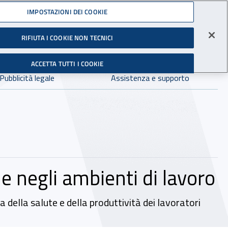
Accedi ai servizi online
IMPOSTAZIONI DEI COOKIE
gli Infortuni sul Lavoro
RIFIUTA I COOKIE NON TECNICI
Facebook - Sito esterno - Apertura in nuova finestra
X - Sito esterno - Apertura in nuova finestra
Instagram - Sito esterno - Apertura in 
Linkedin - Sito esterno - Apertur
Youtube - Sito esterno - A
Tiktok - Sito estern
Spreaker - Si
Feed R
in:
tutto INAIL.it
Avvia r
ACCETTA TUTTI I COOKIE
Dove cercare:
Pubblicità legale
Assistenza e supporto
ne negli ambienti di lavoro
 della salute e della produttività dei lavoratori