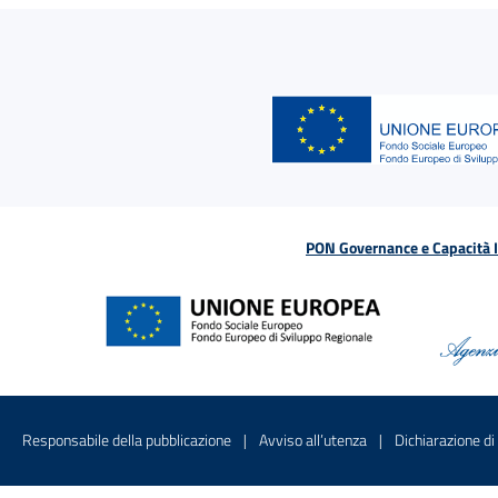
PON Governance e Capacità Is
Menu di servizio
Sito interno - Apre in una nuova finestr
Sito interno - Apre
Responsabile della pubblicazione
Avviso all’utenza
Dichiarazione di 