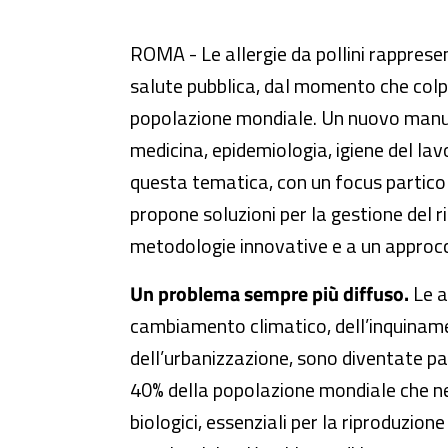
Allergie da pollini: un manuale 
ROMA - Le allergie da pollini rapprese
salute pubblica, dal momento che colpi
popolazione mondiale. Un nuovo manua
medicina, epidemiologia, igiene del la
questa tematica, con un focus particola
propone soluzioni per la gestione del r
metodologie innovative e a un approcci
Un problema sempre più diffuso.
Le a
cambiamento climatico, dell’inquinam
dell’urbanizzazione, sono diventate pat
40% della popolazione mondiale che ne so
biologici, essenziali per la riproduzion