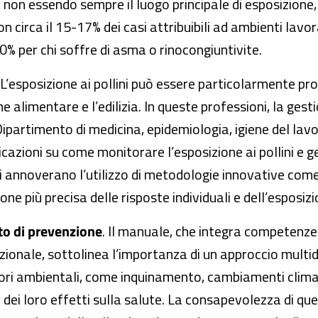
r non essendo sempre il luogo principale di esposizione
on circa il 15-17% dei casi attribuibili ad ambienti lavo
40% per chi soffre di asma o rinocongiuntivite.
 L’esposizione ai pollini può essere particolarmente pro
e alimentare e l’edilizia. In queste professioni, la gest
partimento di medicina, epidemiologia, igiene del lav
azioni su come monitorare l’esposizione ai pollini e ges
si annoverano l’utilizzo di metodologie innovative come
one più precisa delle risposte individuali e dell’esposizi
to di prevenzione
. Il manuale, che integra competenze d
ionale, sottolinea l’importanza di un approccio multidi
attori ambientali, come inquinamento, cambiamenti clima
dei loro effetti sulla salute. La consapevolezza di ques