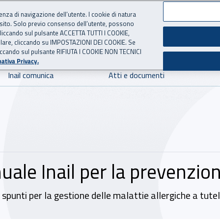
ienza di navigazione dell’utente. I cookie di natura
 sito. Solo previo consenso dell’utente, possono
 per l'Assicurazione contro 
ie cliccando sul pulsante ACCETTA TUTTI I COOKIE,
tallare, cliccando su IMPOSTAZIONI DEI COOKIE. Se
o cliccando sul pulsante RIFIUTA I COOKIE NON TECNICI
ativa Privacy.
Inail comunica
Atti e documenti
nuale Inail per la prevenzio
nti per la gestione delle malattie allergiche a tutela