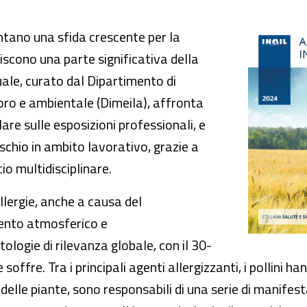
Inail per la prevenzione negli ambienti di lav
ntano una sfida crescente per la
scono una parte significativa della
le, curato dal Dipartimento di
voro e ambientale (Dimeila), affronta
re sulle esposizioni professionali, e
ischio in ambito lavorativo, grazie a
o multidisciplinare.
llergie, anche a causa del
ento atmosferico e
ologie di rilevanza globale, con il 30-
ffre. Tra i principali agenti allergizzanti, i pollini h
e delle piante, sono responsabili di una serie di manifes