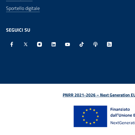
Sportello digitale
SEGUICI SU
Facebook - Sito esterno - Apertura in nuova finestra
X - Sito esterno - Apertura in nuova finestra
Instagram - Sito esterno - Apertura in nu
Linkedin - Sito esterno - Apertura 
Youtube - Sito esterno - Aper
TikTok - Sito esterno -
Spreaker - Sito e
Feed RSS - 
PNRR 2021-2026 – Next Generation EU (D