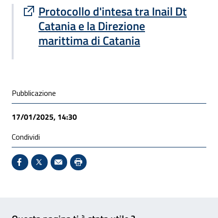
Sito esterno : apre una nuova finestra
Protocollo d'intesa tra Inail Dt
Catania e la Direzione
marittima di Catania
Condivisione social
Pubblicazione
17/01/2025, 14:30
Condividi
Condividi su Facebook - Sito esterno - Apertura in 
X - Sito esterno - Apertura in nuova finestra
Invio Mail: apre il programma di posta el
Stampa pagina: scelta meno ecologic
Feedback