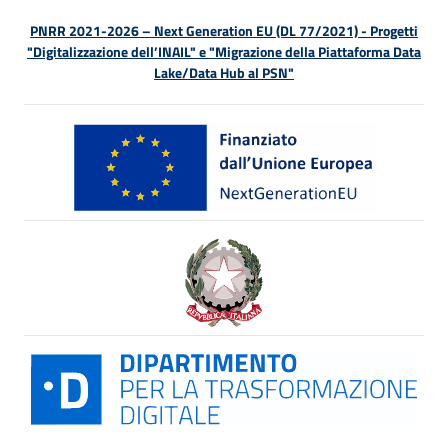
PNRR 2021-2026 – Next Generation EU (DL 77/2021) - Progetti
"Digitalizzazione dell’INAIL" e "Migrazione della Piattaforma Data
Lake/Data Hub al PSN"