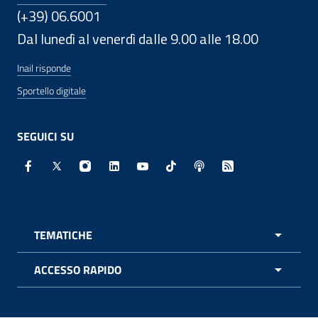
(+39) 06.6001
Dal lunedì al venerdì dalle 9.00 alle 18.00
Inail risponde
Sportello digitale
SEGUICI SU
Facebook - Sito esterno - Apertura in nuova finestra
X - Sito esterno - Apertura in nuova finestra
Instagram - Sito esterno - Apertura in nuo
Linkedin - Sito esterno - Apertura in 
Youtube - Sito esterno - Apertur
TikTok - Sito esterno - Ape
Spreaker - Sito estern
Feed RSS - Apert
TEMATICHE
APRI 
ACCESSO RAPIDO
APRI 