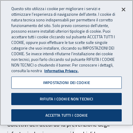
Accedi ai servizi online
For international visitors
Vai al menu principale
Vai al contenuto principale
Questo sito utilizza i cookie per migliorare i servizi e
ottimizzare l’esperienza di navigazione dell’utente. I cookie di
INAIL - Istituto Nazionale per 
natura tecnica sono indispensabili per permettere il corretto
Apri cerca
Apr
funzionamento del sito. Solo previo consenso dell’utente,
possono essere installati ulteriori tipologie di cookie. Puoi
Navigazione principale
accettare tutti i cookie cliccando sul pulsante ACCETTA TUTTI I
COOKIE, oppure puoi effettuare le tue scelte sulle singole
Navigazione - Ti trovi in:
Home
Inail comunica
News
categorie che vuoi installare, cliccando su IMPOSTAZIONI DEI
COOKIE. Se invece intendi rifiutarne l’installazione dei cookie
non tecnici, puoi farlo cliccando sul pulsante RIFIUTA I COOKIE
NON TECNICI o chiudendo il banner. Per conoscere i dettagli,
17 gennaio 2025
consulta la nostra
Informativa Privacy.
IMPOSTAZIONI DEI COOKIE
A Catania firmato il
protocollo d’intesa tra Inail
RIFIUTA I COOKIE NON TECNICI
e Direzione marittima
ACCETTA TUTTI I COOKIE
Obiettivi dell’accordo la prevenzione degli