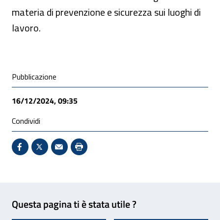
materia di prevenzione e sicurezza sui luoghi di
lavoro.
Condivisione social
Pubblicazione
16/12/2024, 09:35
Condividi
Condividi su Facebook - Sito esterno - Apertura in 
X - Sito esterno - Apertura in nuova finestra
Invio Mail: apre il programma di posta el
Stampa pagina: scelta meno ecologic
Feedback
Questa pagina ti è stata utile ?