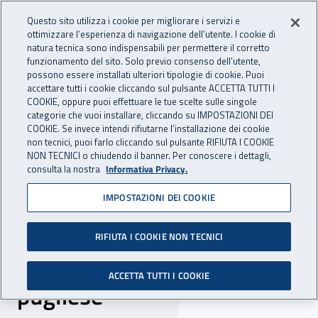
Accedi ai servizi online
For international visitors
Vai al menu principale
Vai al contenuto principale
Questo sito utilizza i cookie per migliorare i servizi e
ottimizzare l’esperienza di navigazione dell’utente. I cookie di
INAIL - Istituto Nazionale per 
natura tecnica sono indispensabili per permettere il corretto
Apri cerca
Apr
funzionamento del sito. Solo previo consenso dell’utente,
possono essere installati ulteriori tipologie di cookie. Puoi
Navigazione principale
accettare tutti i cookie cliccando sul pulsante ACCETTA TUTTI I
COOKIE, oppure puoi effettuare le tue scelte sulle singole
Navigazione - Ti trovi in:
Home
Inail comunica
News
categorie che vuoi installare, cliccando su IMPOSTAZIONI DEI
COOKIE. Se invece intendi rifiutarne l’installazione dei cookie
non tecnici, puoi farlo cliccando sul pulsante RIFIUTA I COOKIE
NON TECNICI o chiudendo il banner. Per conoscere i dettagli,
16 dicembre 2024
consulta la nostra
Informativa Privacy.
IMPOSTAZIONI DEI COOKIE
“Inail insieme”, il direttore
generale Marcello Fiori
RIFIUTA I COOKIE NON TECNICI
incontra il territorio
ACCETTA TUTTI I COOKIE
pugliese