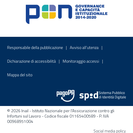
Menu di servizio
Sito interno - Apre in una nuova finestr
Sito interno - Apre
Responsabile della pubblicazione
Avviso all’utenza
Sito interno - Apre in una nuova finestra
Sito interno - Apre
Dichiarazione di accessibilità
Monitoraggio accessi
Sito interno - Apre nella stessa finestra
Mappa del sito
© 2026 Inail - Istituto Nazionale per l'Assicurazione contro gli
Infortuni sul Lavoro - Codice fiscale 01165400589 - P. IVA
00968951004
Apre
Social media policy