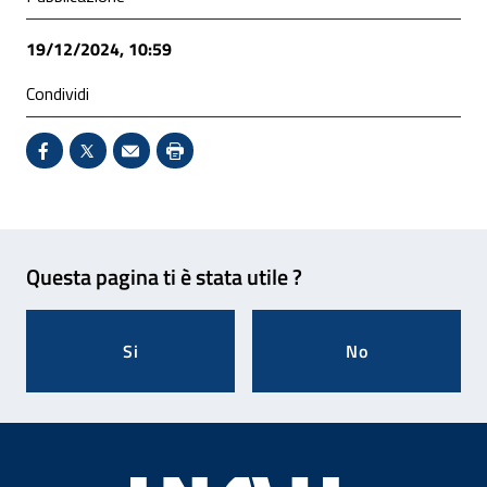
19/12/2024, 10:59
Condividi
Condividi su Facebook - Sito esterno - Apertura in 
X - Sito esterno - Apertura in nuova finestra
Invio Mail: apre il programma di posta el
Stampa pagina: scelta meno ecologic
Feedback
Questa pagina ti è stata utile ?
Si
No