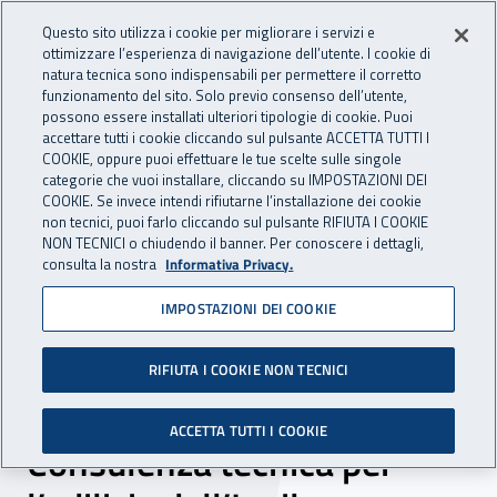
Accedi ai servizi online
For international visitors
Vai al menu principale
Vai al contenuto principale
Questo sito utilizza i cookie per migliorare i servizi e
ottimizzare l’esperienza di navigazione dell’utente. I cookie di
INAIL - Istituto Nazionale per 
natura tecnica sono indispensabili per permettere il corretto
Apri cerca
Apr
funzionamento del sito. Solo previo consenso dell’utente,
possono essere installati ulteriori tipologie di cookie. Puoi
Navigazione principale
accettare tutti i cookie cliccando sul pulsante ACCETTA TUTTI I
COOKIE, oppure puoi effettuare le tue scelte sulle singole
Navigazione - Ti trovi in:
Home
Inail comunica
News
categorie che vuoi installare, cliccando su IMPOSTAZIONI DEI
COOKIE. Se invece intendi rifiutarne l’installazione dei cookie
non tecnici, puoi farlo cliccando sul pulsante RIFIUTA I COOKIE
NON TECNICI o chiudendo il banner. Per conoscere i dettagli,
19 dicembre 2024
consulta la nostra
Informativa Privacy.
IMPOSTAZIONI DEI COOKIE
Il ruolo della committenza
pubblica al centro del
RIFIUTA I COOKIE NON TECNICI
convegno annuale della
ACCETTA TUTTI I COOKIE
Consulenza tecnica per