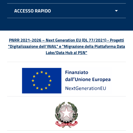
ACCESSO RAPIDO
APRI 
PNRR 2021-2026 – Next Generation EU (DL 77/2021) - Progetti
"Digitalizzazione dell’INAIL" e "Migrazione della Piattaforma Data
Lake/Data Hub al PSN"