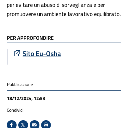
per evitare un abuso di sorveglianza e per
promuovere un ambiente lavorativo equilibrato.
TI POTREBBE INTERESSARE
PER APPROFONDIRE
Sito esterno : apre una nuova finestra
Sito Eu-Osha
Condivisione social
Pubblicazione
18/12/2024, 12:53
Condividi