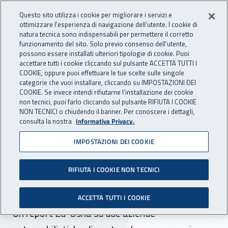
Accedi ai servizi online
For international visitors
Vai al menu principale
Vai al contenuto principale
Questo sito utilizza i cookie per migliorare i servizi e
ottimizzare l’esperienza di navigazione dell’utente. I cookie di
INAIL - Istituto Nazionale per 
natura tecnica sono indispensabili per permettere il corretto
Apri cerca
Apr
funzionamento del sito. Solo previo consenso dell’utente,
possono essere installati ulteriori tipologie di cookie. Puoi
Navigazione principale
accettare tutti i cookie cliccando sul pulsante ACCETTA TUTTI I
COOKIE, oppure puoi effettuare le tue scelte sulle singole
Navigazione - Ti trovi in:
Home
Inail comunica
News
categorie che vuoi installare, cliccando su IMPOSTAZIONI DEI
COOKIE. Se invece intendi rifiutarne l’installazione dei cookie
non tecnici, puoi farlo cliccando sul pulsante RIFIUTA I COOKIE
NON TECNICI o chiudendo il banner. Per conoscere i dettagli,
18 dicembre 2024
consulta la nostra
Informativa Privacy.
IMPOSTAZIONI DEI COOKIE
Gestire i lavoratori con la
IA: una comparazione tra
RIFIUTA I COOKIE NON TECNICI
Italia e Belgio
ACCETTA TUTTI I COOKIE
Un report Eu-Osha su due aziende