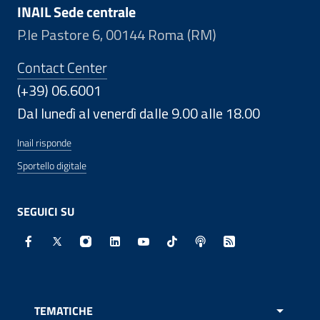
INAIL Sede centrale
P.le Pastore 6, 00144 Roma (RM)
Contact Center
(+39) 06.6001
Dal lunedì al venerdì dalle 9.00 alle 18.00
Inail risponde
Sportello digitale
SEGUICI SU
Facebook - Sito esterno - Apertura in nuova finestra
X - Sito esterno - Apertura in nuova finestra
Instagram - Sito esterno - Apertura in nuo
Linkedin - Sito esterno - Apertura in 
Youtube - Sito esterno - Apertur
TikTok - Sito esterno - Ape
Spreaker - Sito estern
Feed RSS - Apert
TEMATICHE
APRI 