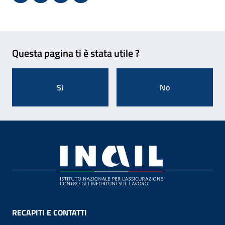
Condividi su Facebook - Sito esterno - Apertura in 
X - Sito esterno - Apertura in nuova finestra
Invio Mail: apre il programma di posta el
Stampa pagina: scelta meno ecologic
Feedback
Questa pagina ti è stata utile ?
Si
No
Footer
RECAPITI E CONTATTI