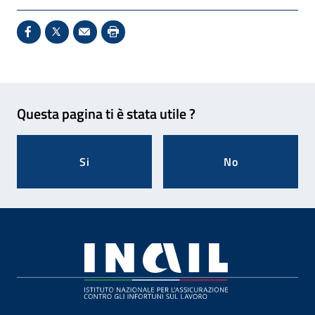
Condividi su Facebook - Sito esterno - Apertura in 
X - Sito esterno - Apertura in nuova finestra
Invio Mail: apre il programma di posta el
Stampa pagina: scelta meno ecologic
Feedback
Questa pagina ti è stata utile ?
Si
No
Footer