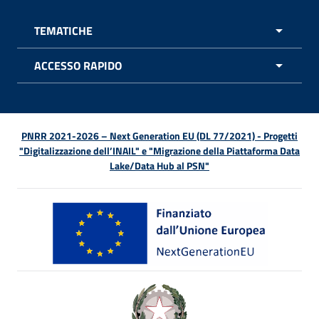
TEMATICHE
APRI 
ACCESSO RAPIDO
APRI 
PNRR 2021-2026 – Next Generation EU (DL 77/2021) - Progetti
"Digitalizzazione dell’INAIL" e "Migrazione della Piattaforma Data
Lake/Data Hub al PSN"