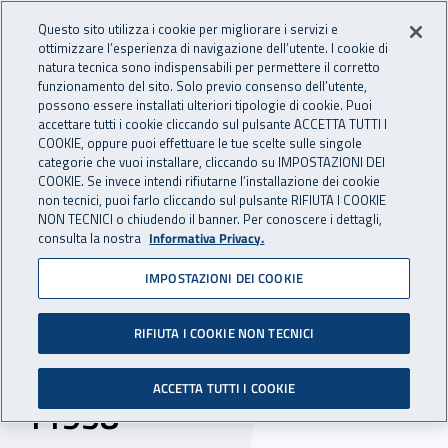
Accedi ai servizi online
For international visitors
Vai al menu principale
Vai al contenuto principale
Questo sito utilizza i cookie per migliorare i servizi e
ottimizzare l’esperienza di navigazione dell’utente. I cookie di
INAIL - Istituto Nazionale per 
natura tecnica sono indispensabili per permettere il corretto
Apri cerca
Apr
funzionamento del sito. Solo previo consenso dell’utente,
possono essere installati ulteriori tipologie di cookie. Puoi
Navigazione principale
accettare tutti i cookie cliccando sul pulsante ACCETTA TUTTI I
COOKIE, oppure puoi effettuare le tue scelte sulle singole
Navigazione - Ti trovi in:
Home
Inail comunica
News
categorie che vuoi installare, cliccando su IMPOSTAZIONI DEI
COOKIE. Se invece intendi rifiutarne l’installazione dei cookie
non tecnici, puoi farlo cliccando sul pulsante RIFIUTA I COOKIE
NON TECNICI o chiudendo il banner. Per conoscere i dettagli,
14 novembre 2024
consulta la nostra
Informativa Privacy.
IMPOSTAZIONI DEI COOKIE
Ambienti confinati e/o
sospetti di inquinamento,
RIFIUTA I COOKIE NON TECNICI
pubblicata la norma Uni
ACCETTA TUTTI I COOKIE
11958