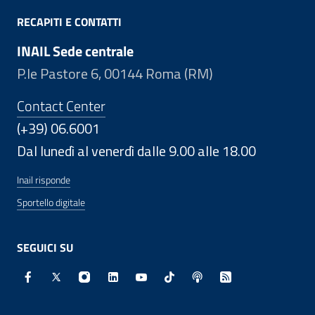
RECAPITI E CONTATTI
INAIL Sede centrale
P.le Pastore 6, 00144 Roma (RM)
Contact Center
(+39) 06.6001
Dal lunedì al venerdì dalle 9.00 alle 18.00
Inail risponde
Sportello digitale
SEGUICI SU
Facebook - Sito esterno - Apertura in nuova finestra
X - Sito esterno - Apertura in nuova finestra
Instagram - Sito esterno - Apertura in nuo
Linkedin - Sito esterno - Apertura in 
Youtube - Sito esterno - Apertur
TikTok - Sito esterno - Ape
Spreaker - Sito estern
Feed RSS - Apert