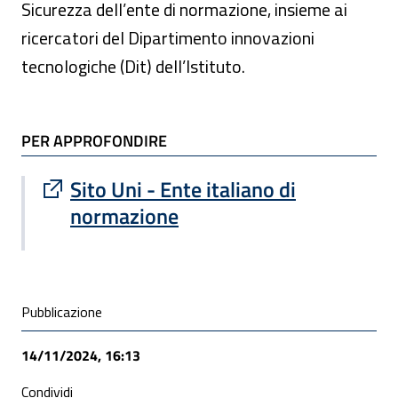
Sicurezza dell’ente di normazione, insieme ai
ricercatori del Dipartimento innovazioni
tecnologiche (Dit) dell’Istituto.
TI POTREBBE INTERESSARE
PER APPROFONDIRE
Sito esterno : apre una nuova finestra
Sito Uni - Ente italiano di
normazione
Condivisione social
Pubblicazione
14/11/2024, 16:13
Condividi