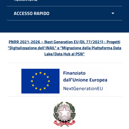
APRI 
ACCESSO RAPIDO
APRI 
PNRR 2021-2026 – Next Generation EU (DL 77/2021) - Progetti
"Digitalizzazione dell’INAIL" e "Migrazione della Piattaforma Data
Lake/Data Hub al PSN"