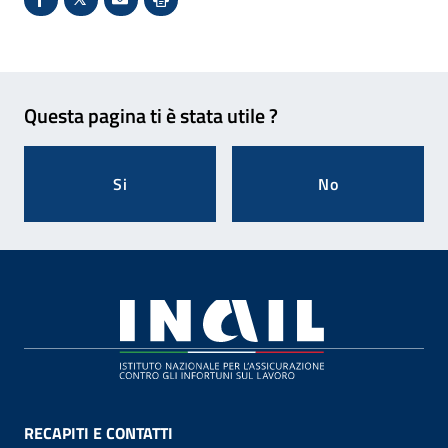
Condividi su Facebook - Sito esterno - Apertura in 
X - Sito esterno - Apertura in nuova finestra
Invio Mail: apre il programma di posta el
Stampa pagina: scelta meno ecologic
Feedback
Questa pagina ti è stata utile ?
Si
No
Footer
RECAPITI E CONTATTI