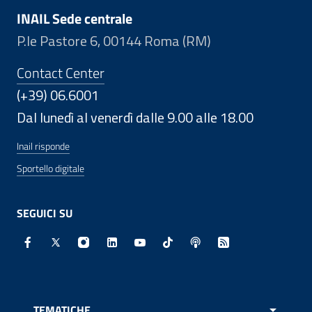
INAIL Sede centrale
P.le Pastore 6, 00144 Roma (RM)
Contact Center
(+39) 06.6001
Dal lunedì al venerdì dalle 9.00 alle 18.00
Inail risponde
Sportello digitale
SEGUICI SU
Facebook - Sito esterno - Apertura in nuova finestra
X - Sito esterno - Apertura in nuova finestra
Instagram - Sito esterno - Apertura in nuo
Linkedin - Sito esterno - Apertura in 
Youtube - Sito esterno - Apertur
TikTok - Sito esterno - Ape
Spreaker - Sito estern
Feed RSS - Apert
TEMATICHE