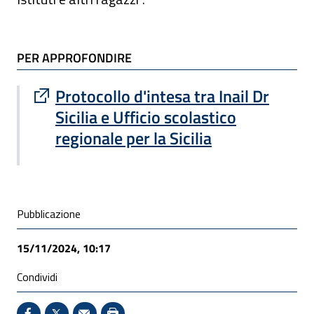
TI POTREBBE INTERESSARE
PER APPROFONDIRE
Sito esterno : apre una nuova finestra
Protocollo d'intesa tra Inail Dr
Sicilia e Ufficio scolastico
regionale per la Sicilia
Condivisione social
Pubblicazione
15/11/2024, 10:17
Condividi