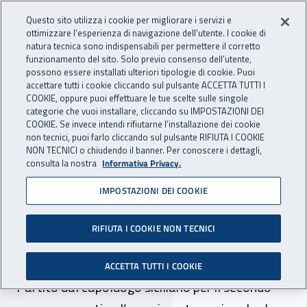
Accedi ai servizi online
For international visitors
Vai al menu principale
Vai al contenuto principale
Questo sito utilizza i cookie per migliorare i servizi e
ottimizzare l’esperienza di navigazione dell’utente. I cookie di
INAIL - Istituto Nazionale per 
natura tecnica sono indispensabili per permettere il corretto
Apri cerca
Apr
funzionamento del sito. Solo previo consenso dell’utente,
possono essere installati ulteriori tipologie di cookie. Puoi
Navigazione principale
accettare tutti i cookie cliccando sul pulsante ACCETTA TUTTI I
COOKIE, oppure puoi effettuare le tue scelte sulle singole
Navigazione - Ti trovi in:
Home
Inail comunica
News
categorie che vuoi installare, cliccando su IMPOSTAZIONI DEI
COOKIE. Se invece intendi rifiutarne l’installazione dei cookie
non tecnici, puoi farlo cliccando sul pulsante RIFIUTA I COOKIE
NON TECNICI o chiudendo il banner. Per conoscere i dettagli,
15 novembre 2024
consulta la nostra
Informativa Privacy.
IMPOSTAZIONI DEI COOKIE
Al via il progetto formativo
“Studenti attivi in
RIFIUTA I COOKIE NON TECNICI
sicurezza”
ACCETTA TUTTI I COOKIE
Partito dal capoluogo siciliano per il secondo