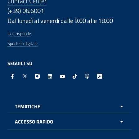
Contact Center
(+39) 06.6001
Dal lunedì al venerdì dalle 9.00 alle 18.00
Inail risponde
Sportello digitale
SEGUICI SU
Facebook - Sito esterno - Apertura in nuova finestra
X - Sito esterno - Apertura in nuova finestra
Instagram - Sito esterno - Apertura in nuo
Linkedin - Sito esterno - Apertura in 
Youtube - Sito esterno - Apertur
TikTok - Sito esterno - Ape
Spreaker - Sito estern
Feed RSS - Apert
TEMATICHE
APRI 
ACCESSO RAPIDO
APRI 