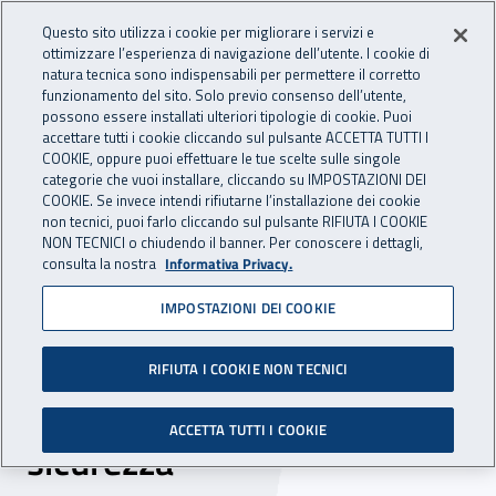
Accedi ai servizi online
For international visitors
Vai al menu principale
Vai al contenuto principale
Questo sito utilizza i cookie per migliorare i servizi e
ottimizzare l’esperienza di navigazione dell’utente. I cookie di
INAIL - Istituto Nazionale per 
natura tecnica sono indispensabili per permettere il corretto
Apri cerca
Apr
funzionamento del sito. Solo previo consenso dell’utente,
possono essere installati ulteriori tipologie di cookie. Puoi
Navigazione principale
accettare tutti i cookie cliccando sul pulsante ACCETTA TUTTI I
COOKIE, oppure puoi effettuare le tue scelte sulle singole
Navigazione - Ti trovi in:
Home
Inail comunica
News
categorie che vuoi installare, cliccando su IMPOSTAZIONI DEI
COOKIE. Se invece intendi rifiutarne l’installazione dei cookie
non tecnici, puoi farlo cliccando sul pulsante RIFIUTA I COOKIE
NON TECNICI o chiudendo il banner. Per conoscere i dettagli,
12 novembre 2024
consulta la nostra
Informativa Privacy.
IMPOSTAZIONI DEI COOKIE
A scuola di educazione
stradale. In Umbria tornano
RIFIUTA I COOKIE NON TECNICI
le giornate dedicate alla
ACCETTA TUTTI I COOKIE
sicurezza