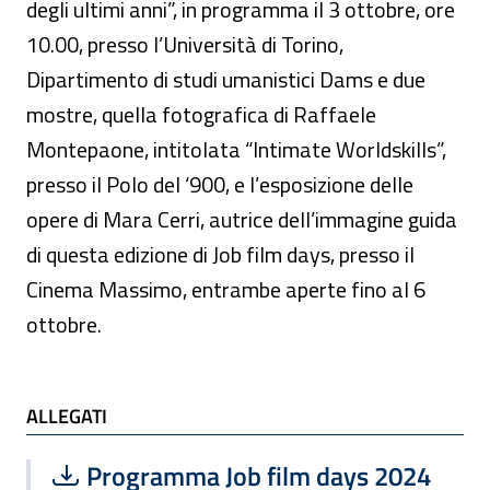
degli ultimi anni”, in programma il 3 ottobre, ore
10.00, presso l’Università di Torino,
Dipartimento di studi umanistici Dams e due
mostre, quella fotografica di Raffaele
Montepaone, intitolata “Intimate Worldskills”,
presso il Polo del ‘900, e l’esposizione delle
opere di Mara Cerri, autrice dell’immagine guida
di questa edizione di Job film days, presso il
Cinema Massimo, entrambe aperte fino al 6
ottobre.
ALLEGATI
ALLEGATI
Scarica file:
Formato PDF — Dimensione 1.99 MB
Programma Job film days 2024