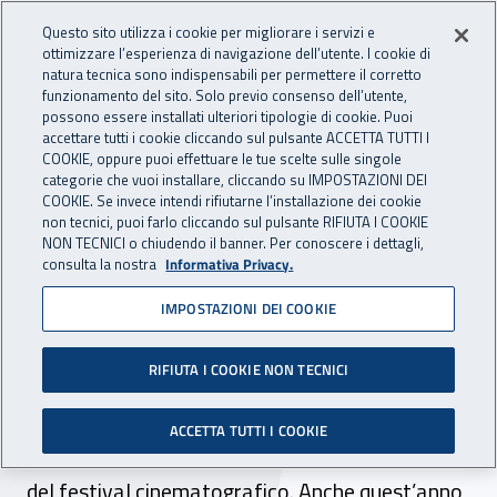
Accedi ai servizi online
For international visitors
Vai al menu principale
Vai al contenuto principale
Questo sito utilizza i cookie per migliorare i servizi e
ottimizzare l’esperienza di navigazione dell’utente. I cookie di
INAIL - Istituto Nazionale per 
natura tecnica sono indispensabili per permettere il corretto
Apri cerca
Apr
funzionamento del sito. Solo previo consenso dell’utente,
possono essere installati ulteriori tipologie di cookie. Puoi
Navigazione principale
accettare tutti i cookie cliccando sul pulsante ACCETTA TUTTI I
COOKIE, oppure puoi effettuare le tue scelte sulle singole
Navigazione - Ti trovi in:
Home
Inail comunica
News
categorie che vuoi installare, cliccando su IMPOSTAZIONI DEI
COOKIE. Se invece intendi rifiutarne l’installazione dei cookie
non tecnici, puoi farlo cliccando sul pulsante RIFIUTA I COOKIE
NON TECNICI o chiudendo il banner. Per conoscere i dettagli,
01 ottobre 2024
consulta la nostra
Informativa Privacy.
IMPOSTAZIONI DEI COOKIE
Torino, dal 1° al 6 ottobre
tornano i Job film days
RIFIUTA I COOKIE NON TECNICI
Sono oltre 50, con 16 anteprime nazionali e una
ACCETTA TUTTI I COOKIE
assoluta, i film presentati nella quinta edizione
del festival cinematografico. Anche quest’anno