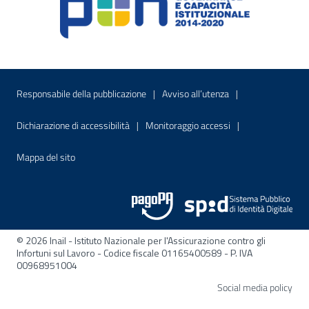
Menu di servizio
Sito interno - Apre in una nuova finestr
Sito interno - Apre
Responsabile della pubblicazione
Avviso all’utenza
Sito interno - Apre in una nuova finestra
Sito interno - Apre
Dichiarazione di accessibilità
Monitoraggio accessi
Sito interno - Apre nella stessa finestra
Mappa del sito
© 2026 Inail - Istituto Nazionale per l'Assicurazione contro gli
Infortuni sul Lavoro - Codice fiscale 01165400589 - P. IVA
00968951004
Apre
Social media policy