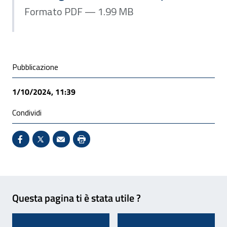
Formato PDF — 1.99 MB
Condivisione social
Pubblicazione
1/10/2024, 11:39
Condividi
Condividi su Facebook - Sito esterno - Apertura in 
X - Sito esterno - Apertura in nuova finestra
Invio Mail: apre il programma di posta el
Stampa pagina: scelta meno ecologic
Feedback
Questa pagina ti è stata utile ?