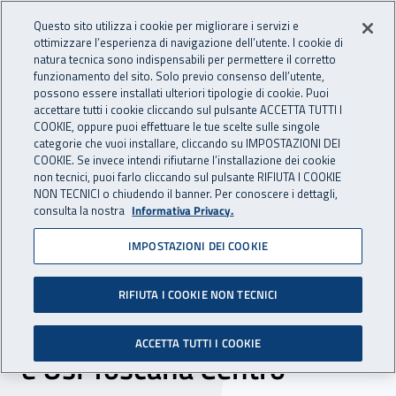
Accedi ai servizi online
For international visitors
Vai al menu principale
Vai al contenuto principale
Questo sito utilizza i cookie per migliorare i servizi e
ottimizzare l’esperienza di navigazione dell’utente. I cookie di
INAIL - Istituto Nazionale per 
natura tecnica sono indispensabili per permettere il corretto
Apri cerca
Apr
funzionamento del sito. Solo previo consenso dell’utente,
possono essere installati ulteriori tipologie di cookie. Puoi
Navigazione principale
accettare tutti i cookie cliccando sul pulsante ACCETTA TUTTI I
COOKIE, oppure puoi effettuare le tue scelte sulle singole
Navigazione - Ti trovi in:
Home
Inail comunica
News
categorie che vuoi installare, cliccando su IMPOSTAZIONI DEI
COOKIE. Se invece intendi rifiutarne l’installazione dei cookie
non tecnici, puoi farlo cliccando sul pulsante RIFIUTA I COOKIE
NON TECNICI o chiudendo il banner. Per conoscere i dettagli,
10 ottobre 2024
consulta la nostra
Informativa Privacy.
IMPOSTAZIONI DEI COOKIE
Salute e sicurezza sul
lavoro, siglato a Firenze il
RIFIUTA I COOKIE NON TECNICI
protocollo d’intesa tra Inail
ACCETTA TUTTI I COOKIE
e Usl Toscana Centro