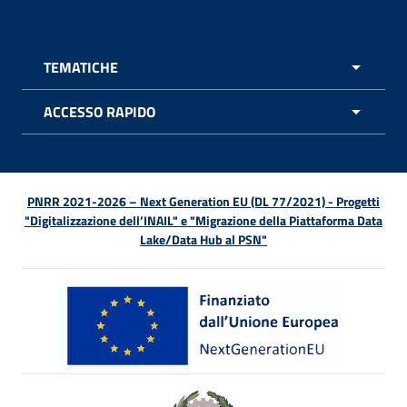
TEMATICHE
APRI 
ACCESSO RAPIDO
APRI 
PNRR 2021-2026 – Next Generation EU (DL 77/2021) - Progetti
"Digitalizzazione dell’INAIL" e "Migrazione della Piattaforma Data
Lake/Data Hub al PSN"