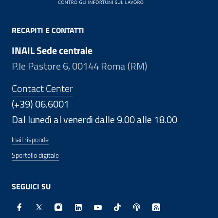
RECAPITI E CONTATTI
INAIL Sede centrale
P.le Pastore 6, 00144 Roma (RM)
Contact Center
(+39) 06.6001
Dal lunedì al venerdì dalle 9.00 alle 18.00
Inail risponde
Sportello digitale
SEGUICI SU
Facebook - Sito esterno - Apertura in nuova finestra
X - Sito esterno - Apertura in nuova finestra
Instagram - Sito esterno - Apertura in nuo
Linkedin - Sito esterno - Apertura in 
Youtube - Sito esterno - Apertur
TikTok - Sito esterno - Ape
Spreaker - Sito estern
Feed RSS - Apert