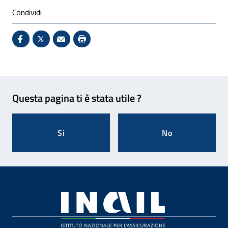
Condividi
Condividi su Facebook - Sito esterno - Apertura in 
X - Sito esterno - Apertura in nuova finestra
Invio Mail: apre il programma di posta el
Stampa pagina: scelta meno ecologic
Feedback
Questa pagina ti è stata utile ?
Si
No
Footer