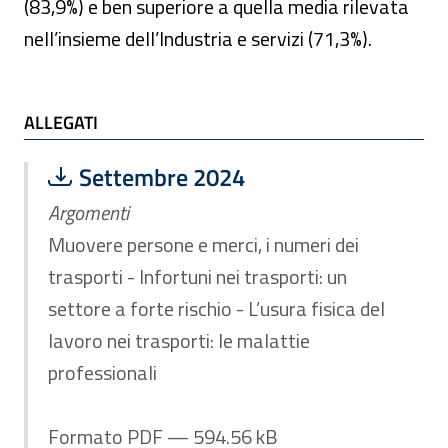
(83,9%) e ben superiore a quella media rilevata
nell’insieme dell’Industria e servizi (71,3%).
ALLEGATI
ALLEGATI
Scarica file:
Formato PDF — Dimensione 594.56 k
Settembre 2024
Argomenti
Muovere persone e merci, i numeri dei
trasporti - Infortuni nei trasporti: un
settore a forte rischio - L’usura fisica del
lavoro nei trasporti: le malattie
professionali
Formato PDF — 594.56 kB