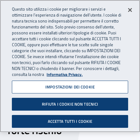
Accedi ai servizi online
For international visitors
Vai al menu principale
Vai al contenuto principale
Questo sito utilizza i cookie per migliorare i servizi e
ottimizzare l’esperienza di navigazione dell’utente. I cookie di
INAIL - Istituto Nazionale per 
natura tecnica sono indispensabili per permettere il corretto
Apri cerca
Apr
funzionamento del sito. Solo previo consenso dell’utente,
possono essere installati ulteriori tipologie di cookie. Puoi
Navigazione principale
accettare tutti i cookie cliccando sul pulsante ACCETTA TUTTI I
COOKIE, oppure puoi effettuare le tue scelte sulle singole
Navigazione - Ti trovi in:
Home
Inail comunica
News
categorie che vuoi installare, cliccando su IMPOSTAZIONI DEI
COOKIE. Se invece intendi rifiutarne l’installazione dei cookie
non tecnici, puoi farlo cliccando sul pulsante RIFIUTA I COOKIE
NON TECNICI o chiudendo il banner. Per conoscere i dettagli,
01 ottobre 2024
consulta la nostra
Informativa Privacy.
IMPOSTAZIONI DEI COOKIE
Infortuni nei trasporti, nel
nuovo numero di Dati Inail
RIFIUTA I COOKIE NON TECNICI
l’analisi di un settore a
ACCETTA TUTTI I COOKIE
forte rischio