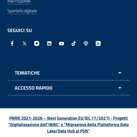
Inail risponde
Sportello digitale
SEGUICI SU
Facebook - Sito esterno - Apertura in nuova finestra
X - Sito esterno - Apertura in nuova finestra
Instagram - Sito esterno - Apertura in nuo
Linkedin - Sito esterno - Apertura in 
Youtube - Sito esterno - Apertur
TikTok - Sito esterno - Ape
Spreaker - Sito estern
Feed RSS - Apert
TEMATICHE
APRI 
ACCESSO RAPIDO
APRI 
PNRR 2021-2026 – Next Generation EU (DL 77/2021) - Progetti
"Digitalizzazione dell’INAIL" e "Migrazione della Piattaforma Data
Lake/Data Hub al PSN"