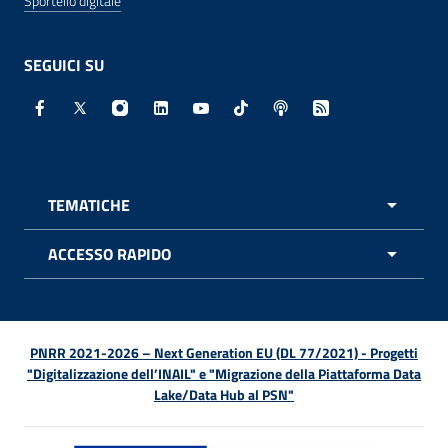
Sportello digitale
SEGUICI SU
Facebook - Sito esterno - Apertura in nuova finestra
X - Sito esterno - Apertura in nuova finestra
Instagram - Sito esterno - Apertura in nuo
Linkedin - Sito esterno - Apertura in 
Youtube - Sito esterno - Apertur
TikTok - Sito esterno - Ape
Spreaker - Sito estern
Feed RSS - Apert
TEMATICHE
APRI 
ACCESSO RAPIDO
APRI 
PNRR 2021-2026 – Next Generation EU (DL 77/2021) - Progetti
"Digitalizzazione dell’INAIL" e "Migrazione della Piattaforma Data
Lake/Data Hub al PSN"