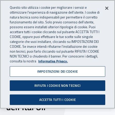
Accedi ai servizi online
For international visitors
Vai al menu principale
Vai al contenuto principale
Questo sito utilizza i cookie per migliorare i servizi e
ottimizzare l’esperienza di navigazione dell’utente. I cookie di
INAIL - Istituto Nazionale per 
natura tecnica sono indispensabili per permettere il corretto
Apri cerca
Apr
funzionamento del sito. Solo previo consenso dell’utente,
possono essere installati ulteriori tipologie di cookie. Puoi
Navigazione principale
accettare tutti i cookie cliccando sul pulsante ACCETTA TUTTI I
COOKIE, oppure puoi effettuare le tue scelte sulle singole
Navigazione - Ti trovi in:
Home
Inail comunica
News
categorie che vuoi installare, cliccando su IMPOSTAZIONI DEI
COOKIE. Se invece intendi rifiutarne l’installazione dei cookie
non tecnici, puoi farlo cliccando sul pulsante RIFIUTA I COOKIE
NON TECNICI o chiudendo il banner. Per conoscere i dettagli,
31 ottobre 2024
consulta la nostra
Informativa Privacy.
IMPOSTAZIONI DEI COOKIE
Il Direttore Generale
dell’Inail alla presentazione
RIFIUTA I COOKIE NON TECNICI
del bilancio sociale 2023
ACCETTA TUTTI I COOKIE
dell’Ital Uil