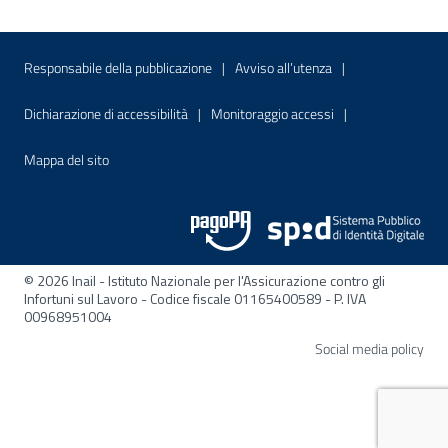
Menu di servizio
Sito interno - Apre in una nuova finestr
Sito interno - Apre
Responsabile della pubblicazione
Avviso all’utenza
Sito interno - Apre in una nuova finestra
Sito interno - Apre
Dichiarazione di accessibilità
Monitoraggio accessi
Sito interno - Apre nella stessa finestra
Mappa del sito
© 2026 Inail - Istituto Nazionale per l'Assicurazione contro gli
Infortuni sul Lavoro - Codice fiscale 01165400589 - P. IVA
00968951004
Apre
Social media policy