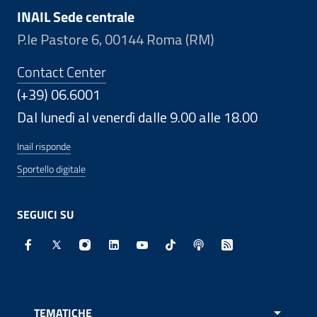
INAIL Sede centrale
P.le Pastore 6, 00144 Roma (RM)
Contact Center
(+39) 06.6001
Dal lunedì al venerdì dalle 9.00 alle 18.00
Inail risponde
Sportello digitale
SEGUICI SU
Facebook - Sito esterno - Apertura in nuova finestra
X - Sito esterno - Apertura in nuova finestra
Instagram - Sito esterno - Apertura in nuo
Linkedin - Sito esterno - Apertura in 
Youtube - Sito esterno - Apertur
TikTok - Sito esterno - Ape
Spreaker - Sito estern
Feed RSS - Apert
TEMATICHE