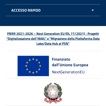
APRI 
ACCESSO RAPIDO
APRI 
PNRR 2021-2026 – Next Generation EU (DL 77/2021) - Progetti
"Digitalizzazione dell’INAIL" e "Migrazione della Piattaforma Data
Lake/Data Hub al PSN"