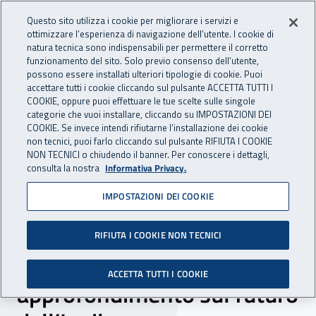
Accedi ai servizi online
For international visitors
Vai al menu principale
Vai al contenuto principale
Questo sito utilizza i cookie per migliorare i servizi e
ottimizzare l’esperienza di navigazione dell’utente. I cookie di
INAIL - Istituto Nazionale per 
natura tecnica sono indispensabili per permettere il corretto
Apri cerca
Apr
funzionamento del sito. Solo previo consenso dell’utente,
possono essere installati ulteriori tipologie di cookie. Puoi
Navigazione principale
accettare tutti i cookie cliccando sul pulsante ACCETTA TUTTI I
COOKIE, oppure puoi effettuare le tue scelte sulle singole
Navigazione - Ti trovi in:
Home
Inail comunica
News
categorie che vuoi installare, cliccando su IMPOSTAZIONI DEI
COOKIE. Se invece intendi rifiutarne l’installazione dei cookie
non tecnici, puoi farlo cliccando sul pulsante RIFIUTA I COOKIE
NON TECNICI o chiudendo il banner. Per conoscere i dettagli,
25 ottobre 2024
consulta la nostra
Informativa Privacy.
IMPOSTAZIONI DEI COOKIE
“La persona al centro”, il 28
e 29 ottobre a Napoli due
RIFIUTA I COOKIE NON TECNICI
giornate di
ACCETTA TUTTI I COOKIE
approfondimento sul futuro