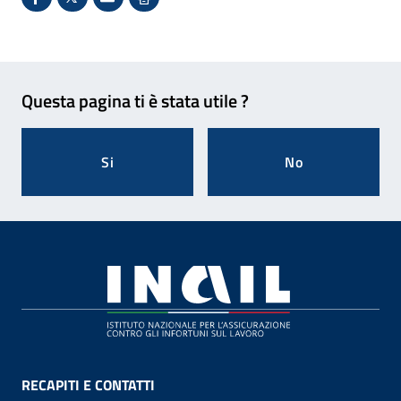
Condividi su Facebook - Sito esterno - Apertura in 
X - Sito esterno - Apertura in nuova finestra
Invio Mail: apre il programma di posta el
Stampa pagina: scelta meno ecologic
Feedback
Questa pagina ti è stata utile ?
Si
No
Footer
RECAPITI E CONTATTI