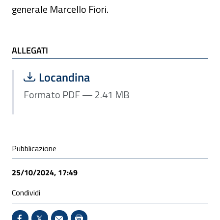
generale Marcello Fiori.
ALLEGATI
ALLEGATI
Scarica file:
Formato PDF — Dimensione 2.41 MB
Locandina
Formato PDF — 2.41 MB
Condivisione social
Pubblicazione
25/10/2024, 17:49
Condividi