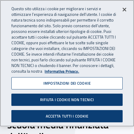
Accedi ai servizi online
For international visitors
Vai al menu principale
Vai al contenuto principale
Questo sito utilizza i cookie per migliorare i servizi e
ottimizzare l’esperienza di navigazione dell’utente. I cookie di
INAIL - Istituto Nazionale per 
natura tecnica sono indispensabili per permettere il corretto
Apri cerca
Apr
funzionamento del sito. Solo previo consenso dell’utente,
possono essere installati ulteriori tipologie di cookie. Puoi
Navigazione principale
accettare tutti i cookie cliccando sul pulsante ACCETTA TUTTI I
COOKIE, oppure puoi effettuare le tue scelte sulle singole
Navigazione - Ti trovi in:
Home
Inail comunica
News
categorie che vuoi installare, cliccando su IMPOSTAZIONI DEI
COOKIE. Se invece intendi rifiutarne l’installazione dei cookie
non tecnici, puoi farlo cliccando sul pulsante RIFIUTA I COOKIE
NON TECNICI o chiudendo il banner. Per conoscere i dettagli,
09 settembre 2024
consulta la nostra
Informativa Privacy.
IMPOSTAZIONI DEI COOKIE
Iniziative immobiliari di
elevata utilità sociale, a
RIFIUTA I COOKIE NON TECNICI
Calci inaugurata la nuova
ACCETTA TUTTI I COOKIE
scuola media finanziata