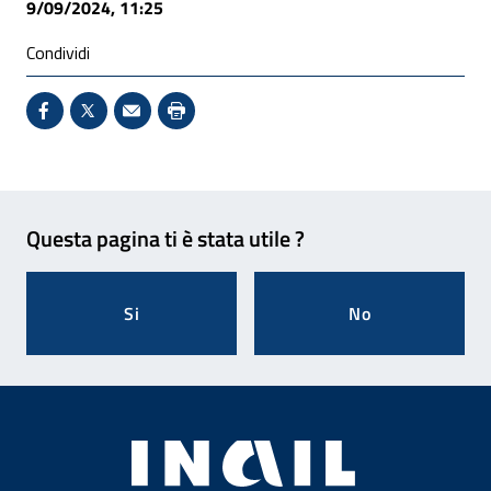
9/09/2024, 11:25
Condividi
Condividi su Facebook - Sito esterno - Apertura in 
X - Sito esterno - Apertura in nuova finestra
Invio Mail: apre il programma di posta el
Stampa pagina: scelta meno ecologic
Feedback
Questa pagina ti è stata utile ?
Si
No
Footer