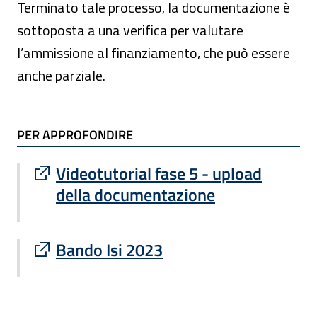
Terminato tale processo, la documentazione è
sottoposta a una verifica per valutare
l’ammissione al finanziamento, che può essere
anche parziale.
TI POTREBBE INTERESSARE
PER APPROFONDIRE
Sito esterno : apre una nuova finestra
Videotutorial fase 5 - upload
della documentazione
Sito esterno : apre una nuova finestra
Bando Isi 2023