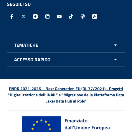
SEGUICI SU
Facebook - Sito esterno - Apertura in nuova finestra
X - Sito esterno - Apertura in nuova finestra
Instagram - Sito esterno - Apertura in nuo
Linkedin - Sito esterno - Apertura in 
Youtube - Sito esterno - Apertur
TikTok - Sito esterno - Ape
Spreaker - Sito estern
Feed RSS - Apert
TEMATICHE
APRI 
ACCESSO RAPIDO
APRI 
PNRR 2021-2026 – Next Generation EU (DL 77/2021) - Progetti
"Digitalizzazione dell’INAIL" e "Migrazione della Piattaforma Data
Lake/Data Hub al PSN"