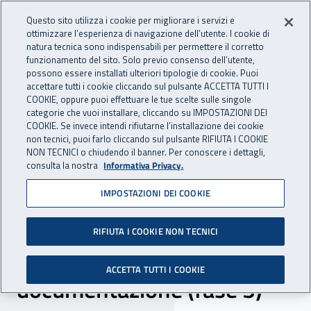
Accedi ai servizi online
For international visitors
Vai al menu principale
Vai al contenuto principale
Questo sito utilizza i cookie per migliorare i servizi e
ottimizzare l’esperienza di navigazione dell’utente. I cookie di
INAIL - Istituto Nazionale per 
natura tecnica sono indispensabili per permettere il corretto
Apri cerca
Apr
funzionamento del sito. Solo previo consenso dell’utente,
possono essere installati ulteriori tipologie di cookie. Puoi
Navigazione principale
accettare tutti i cookie cliccando sul pulsante ACCETTA TUTTI I
COOKIE, oppure puoi effettuare le tue scelte sulle singole
Navigazione - Ti trovi in:
Home
Inail comunica
News
categorie che vuoi installare, cliccando su IMPOSTAZIONI DEI
COOKIE. Se invece intendi rifiutarne l’installazione dei cookie
non tecnici, puoi farlo cliccando sul pulsante RIFIUTA I COOKIE
NON TECNICI o chiudendo il banner. Per conoscere i dettagli,
10 luglio 2024
consulta la nostra
Informativa Privacy.
IMPOSTAZIONI DEI COOKIE
Bando Isi 2023, online il
videotutorial relativo
RIFIUTA I COOKIE NON TECNICI
all’upload della
ACCETTA TUTTI I COOKIE
documentazione (fase 5)